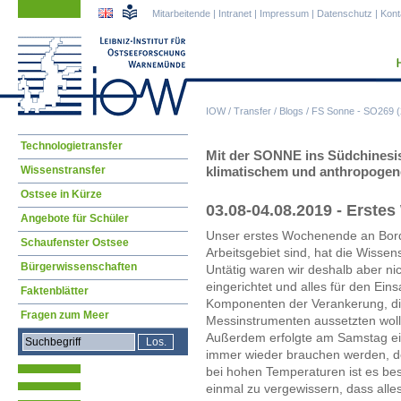
Navigation
Navigation
Mitarbeitende
|
Intranet
|
Impressum
|
Datenschutz
|
Kont
überspringen
überspringen
IOW
/
Transfer
/
Blogs
/
FS Sonne - SO269 (2
Navigation
Technologietransfer
Mit der SONNE ins Südchinesis
überspringen
Wissenstransfer
klimatischem und anthropogen
Ostsee in Kürze
03.08-04.08.2019 - Erst
Angebote für Schüler
Unser erstes Wochenende an Bord
Schaufenster Ostsee
Arbeitsgebiet sind, hat die Wissen
Bürgerwissenschaften
Untätig waren wir deshalb aber ni
eingerichtet und alles für den Eins
Faktenblätter
Komponenten der Verankerung, die
Fragen zum Meer
Messinstrumenten aussetzten wo
Außerdem erfolgte am Samstag ein 
immer wieder brauchen werden, d
bei hohen Temperaturen ist es bes
einmal zu vergewissern, dass alles