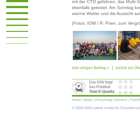
mit der CTD gefahren, das Multi
ebenfalls getestet. Am Sonntag k
warme Wetter und die Aussicht au
(Fotos: IOW / R. Prien, zum Vergr
zum vorigen Beitrag «
|
zurück zur Übe
Das IOW trägt
das Prädikat
Total E-Quality
Navigation
Home
|
News
|
Forschung
|
Karriere
|
Transf
überspringen
© 2008-2026 Leibniz-Institut für Ostseefor