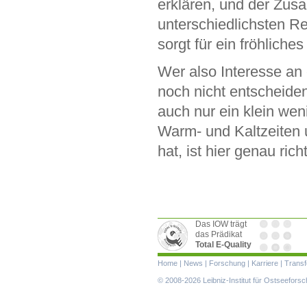
erklären, und der Zusa
unterschiedlichsten 
sorgt für ein fröhliches
Wer also Interesse an
noch nicht entscheide
auch nur ein klein we
Warm- und Kaltzeiten 
hat, ist hier genau richt
Das IOW trägt
das Prädikat
Total E-Quality
Navigation
Home
|
News
|
Forschung
|
Karriere
|
Transf
überspringen
© 2008-2026 Leibniz-Institut für Ostseefor