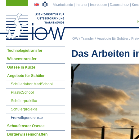
Navigation
Navigation
Mitarbeitende
|
Intranet
|
Impressum
|
Datenschutz
|
Kont
überspringen
überspringen
IOW
/
Transfer
/
Angebote für Schüler
/
Freiw
Navigation
Das Arbeiten i
Technologietransfer
überspringen
Wissenstransfer
Ostsee in Kürze
Angebote für Schüler
Schülerlabor MariSchool
PlasticSchool
Schülerpraktika
Schülerprojekte
Freiwilligendienste
Schaufenster Ostsee
Bürgerwissenschaften