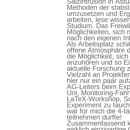
Salzintrusion in Ästu
Methoden der statist
umzusetzen und Erge
arbeiten,
lese wisse
Studium. Das Freiwil
Möglichkeiten, sich
nach den eigenen In
Als Arbeitsplatz sch
offene Atmosphäre di
die Möglichkeit, sich
anzuhören und so Ei
aktuelle Forschung 
Vielzahl an Projekte
hier nur ein paar
auf
AG-Leiters
beim Expe
Uni, Monitoring-Fa
LaTeX-Workshop,
Sc
Experiment zu tauch
war für mich die 4-tä
teilnehmen durfte!
Zusammenfassend ka
wirklich einzigartige