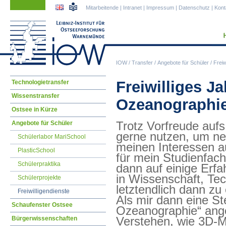
Navigation
Navigation
Mitarbeitende
|
Intranet
|
Impressum
|
Datenschutz
|
Kont
überspringen
überspringen
IOW
/
Transfer
/
Angebote für Schüler
/
Freiw
Navigation
Freiwilliges J
Technologietransfer
überspringen
Wissenstransfer
Ozeanographi
Ostsee in Kürze
Angebote für Schüler
Trotz Vorfreude aufs
gerne nutzen, um ne
Schülerlabor MariSchool
meinen Interessen a
PlasticSchool
für mein Studienfach
Schülerpraktika
dann auf einige Erfa
in Wissenschaft, Tec
Schülerprojekte
letztendlich dann z
Freiwilligendienste
Als mir dann eine Ste
Schaufenster Ostsee
Ozeanographie“ angeb
Bürgerwissenschaften
Verstehen, wie 3D-