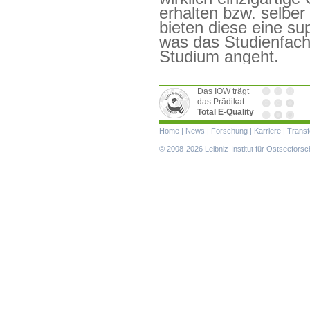
erhalten bzw. selbe
bieten diese eine s
was das Studienfach
Studium angeht.
Das IOW trägt
das Prädikat
Total E-Quality
Navigation
Home
|
News
|
Forschung
|
Karriere
|
Transf
überspringen
© 2008-2026 Leibniz-Institut für Ostseefor