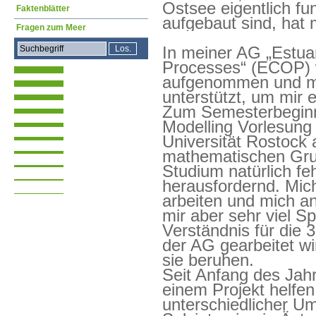
Ostsee eigentlich fu
Faktenblätter
aufgebaut sind, hat m
Fragen zum Meer
In meiner AG „Estua
Processes“ (ECOP) w
aufgenommen und mi
unterstützt, um mir
Zum Semesterbeginn
Modelling Vorlesung
Universität Rostock 
mathematischen Gr
Studium natürlich fe
herausfordernd. Mic
arbeiten und mich a
mir aber sehr viel S
Verständnis für di
der AG gearbeitet wi
sie beruhen.
Seit Anfang des Jahr
einem Projekt helfen
unterschiedlicher Um