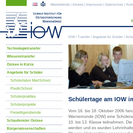
Navigation
Navigation
Mitarbeitende
|
Intranet
|
Impressum
|
Datenschutz
|
Kont
überspringen
überspringen
IOW
/
Transfer
/
Angebote für Schüler
/
Schü
Navigation
Technologietransfer
überspringen
Wissenstransfer
Ostsee in Kürze
Angebote für Schüler
Schülerlabor MariSchool
PlasticSchool
Schülerpraktika
Schülertage am IOW i
Schülerprojekte
Vom 16. bis 18. Oktober 2006 fand
Freiwilligendienste
Warnemünde (IOW) eine Schülerwo
Schaufenster Ostsee
10. bis 13. Klasse teilnahmen. Die
werden und es wurden Lehrinhalte
Bürgerwissenschaften