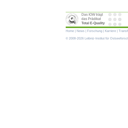
Das IOW trägt
das Prädikat
Total E-Quality
Navigation
Home
|
News
|
Forschung
|
Karriere
|
Transf
überspringen
© 2008-2026 Leibniz-Institut für Ostseefor