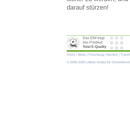
darauf stürzen!
Das IOW trägt
das Prädikat
Total E-Quality
Navigation
Home
|
News
|
Forschung
|
Karriere
|
Transf
überspringen
© 2008-2026 Leibniz-Institut für Ostseefor