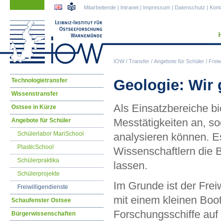
Navigation
Navigation
Mitarbeitende
|
Intranet
|
Impressum
|
Datenschutz
|
Kont
überspringen
überspringen
IOW
/
Transfer
/
Angebote für Schüler
/
Freiw
Navigation
Geologie: Wir 
Technologietransfer
überspringen
Wissenstransfer
Als Einsatzbereiche bi
Ostsee in Kürze
Messtätigkeiten an, s
Angebote für Schüler
Schülerlabor MariSchool
analysieren können. Es
PlasticSchool
Wissenschaftlern die
Schülerpraktika
lassen.
Schülerprojekte
Im Grunde ist der Frei
Freiwilligendienste
mit einem kleinen Boo
Schaufenster Ostsee
Forschungsschiffe auf 
Bürgerwissenschaften