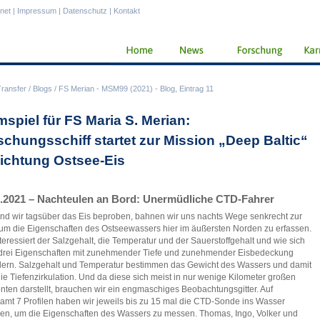
anet
|
Impressum
|
Datenschutz
|
Kontakt
Transfer
/
Blogs
/
FS Merian - MSM99 (2021) - Blog, Eintrag 11
mspiel für FS Maria S. Merian:
schungsschiff startet zur Mission „Deep Baltic“
Richtung Ostsee-Eis
3.2021 – Nachteulen an Bord: Unermüdliche CTD-Fahrer
d wir tagsüber das Eis beproben, bahnen wir uns nachts Wege senkrecht zur
um die Eigenschaften des Ostseewassers hier im äußersten Norden zu erfassen.
teressiert der Salzgehalt, die Temperatur und der Sauerstoffgehalt und wie sich
drei Eigenschaften mit zunehmender Tiefe und zunehmender Eisbedeckung
ern. Salzgehalt und Temperatur bestimmen das Gewicht des Wassers und damit
ie Tiefenzirkulation. Und da diese sich meist in nur wenige Kilometer großen
nten darstellt, brauchen wir ein engmaschiges Beobachtungsgitter. Auf
amt 7 Profilen haben wir jeweils bis zu 15 mal die CTD-Sonde ins Wasser
en, um die Eigenschaften des Wassers zu messen. Thomas, Ingo, Volker und