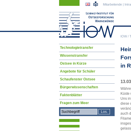
Navigation
Navigation
Mitarbeitende
|
Intr
überspringen
überspringen
IOW
/
Navigation
Technologietransfer
Hei
überspringen
Wissenstransfer
For
Ostsee in Kürze
in 
Angebote für Schüler
Schaufenster Ostsee
13.0
Bürgerwissenschaften
Währen
Küste 
Faktenblätter
Uns in
Fragen zum Meer
diese 
veränd
auch d
Filame
insges
gelass