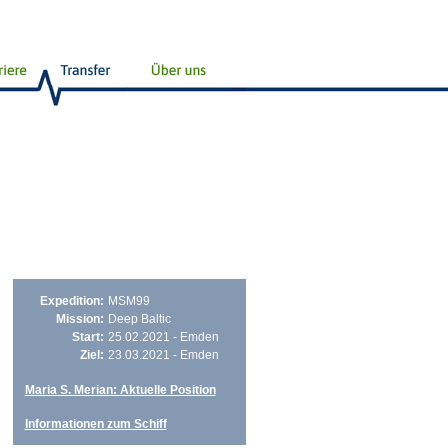
Expedition:
MSM99
Mission:
Deep Baltic
Start:
25.02.2021 - Emden
Ziel:
23.03.2021 - Emden
Maria S. Merian: Aktuelle Position
Informationen zum Schiff