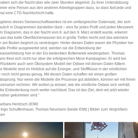
 haben sich die Nacht über alle zwei Stunden abgelöst. Zu ihrer Unterstützung
mer eine Person aus den anderen Arbeitsgruppen dazu, so dass fast jede und
mal eine CTD-Nachtschicht hatte.
gebnis dieses Gemeinschaftswerkes ist ein umfangreicher Datensatz, der sich
ulich in Diagrammen darstellen lässt – eins für jedes Profil und jeden Messwert.
m Diagramm, das in der Nacht vom 8. auf den 9. März erstellt wurde, erkennt
ass das kalte Oberflächenwasser bis in große Tiefen reicht und das wärmere
 am Boden beginnt zu verdrängen. Hinter diesen Daten waren die Physiker her.
lle Profile ausgewertet sind, werden sie die Entwicklung der
wasserbildung hier in der Eis-bedeckten Bottenwiek wiedergeben. Thomas
n freut sich nicht nur über die erfolgreichen Mess-Kampagnen. Er wird bei
 Rückkehr auch sein Ökosystem Modell der Ostsee mit diesen Daten füttern.
e Modelle sind im Hinblick auf die Energie- und Stoffflüsse in der nördlichen
 noch nicht genau genug. Mit diesen Daten schaffen wir einen großen
ätssprung. Nur wenn die Modelle die Prozesse gut abbilden, können wir mit ihnen
zenarien rechnen. Wir wollen ja wissen, wie die nördliche Ostsee sich verhält,
ie Eisbedeckung noch weiter nachlässt. Das ist das Ziel, dem wir jetzt wieder
 näher gekommen sind.”
Barbara Hentzsch (IOW)
: Ingo Schuffenhauer, Thomas Neumann (beide IOW) | Bilder zum Vergrößern
ken