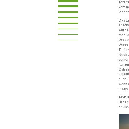
Toralf
kam im
jeder 
Das Er
anscha
Auf de
man, d
Wasser
Wenn a
Tiefen
Neuman
seiner
“Unser
Ostsee
Qualit
auch S
wenn d
etwas
Text: 
Bilder
anklic