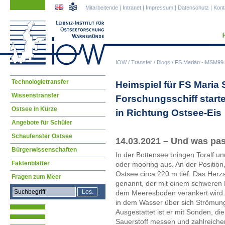
Navigation
Navigation
Mitarbeitende
|
Intranet
|
Impressum
|
Datenschutz
|
Kont
überspringen
überspringen
IOW
/
Transfer
/
Blogs
/
FS Merian - MSM99 (
Navigation
Technologietransfer
Heimspiel für FS Maria 
überspringen
Wissenstransfer
Forschungsschiff starte
Ostsee in Kürze
in Richtung Ostsee-Eis
Angebote für Schüler
Schaufenster Ostsee
14.03.2021 – Und was pas
Bürgerwissenschaften
In der Bottensee bringen Toralf u
Faktenblätter
oder mooring aus. An der Position,
Ostsee circa 220 m tief. Das Her
Fragen zum Meer
genannt, der mit einem schweren 
dem Meeresboden verankert wird. 
in dem Wasser über sich Strömung
Ausgestattet ist er mit Sonden, di
Sauerstoff messen und zahlreichen