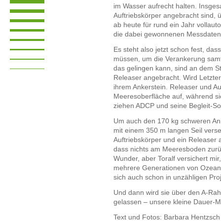
im Wasser aufrecht halten. Insge
Auftriebskörper angebracht sind, 
ab heute für rund ein Jahr vollau
die dabei gewonnenen Messdaten 
Es steht also jetzt schon fest, 
müssen, um die Verankerung samt
das gelingen kann, sind an dem St
Releaser angebracht. Wird Letztere
ihrem Ankerstein. Releaser und A
Meeresoberfläche auf, während sic
ziehen ADCP und seine Begleit-S
Um auch den 170 kg schweren Anke
mit einem 350 m langen Seil vers
Auftriebskörper und ein Releaser an
dass nichts am Meeresboden zurück
Wunder, aber Toralf versichert mir,
mehrere Generationen von Ozeano
sich auch schon in unzähligen Pro
Und dann wird sie über den A-Ra
gelassen – unsere kleine Dauer-M
Text und Fotos: Barbara Hentzsch