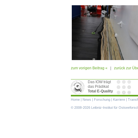
zum vorigen Beitrag «
|
zurück zur Übe
Das IOW trägt
das Prädikat
Total E-Quality
Navigation
Home
|
News
|
Forschung
|
Karriere
|
Transf
überspringen
© 2008-2026 Leibniz-Institut für Ostseefor