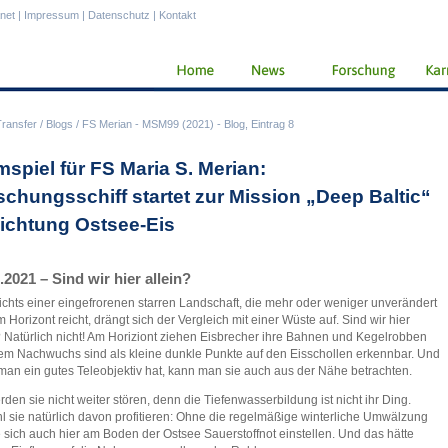
anet
|
Impressum
|
Datenschutz
|
Kontakt
Transfer
/
Blogs
/
FS Merian - MSM99 (2021) - Blog, Eintrag 8
mspiel für FS Maria S. Merian:
schungsschiff startet zur Mission „Deep Baltic“
Richtung Ostsee-Eis
.2021 – Sind wir hier allein?
chts einer eingefrorenen starren Landschaft, die mehr oder weniger unverändert
m Horizont reicht, drängt sich der Vergleich mit einer Wüste auf. Sind wir hier
? Natürlich nicht! Am Horiziont ziehen Eisbrecher ihre Bahnen und Kegelrobben
rem Nachwuchs sind als kleine dunkle Punkte auf den Eisschollen erkennbar. Und
an ein gutes Teleobjektiv hat, kann man sie auch aus der Nähe betrachten.
rden sie nicht weiter stören, denn die Tiefenwasserbildung ist nicht ihr Ding.
 sie natürlich davon profitieren: Ohne die regelmäßige winterliche Umwälzung
 sich auch hier am Boden der Ostsee Sauerstoffnot einstellen. Und das hätte