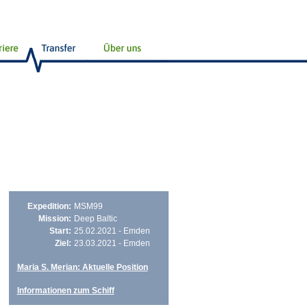
Expedition:
MSM99
Mission:
Deep Baltic
Start:
25.02.2021 - Emden
Ziel:
23.03.2021 - Emden
Maria S. Merian: Aktuelle Position
Informationen zum Schiff