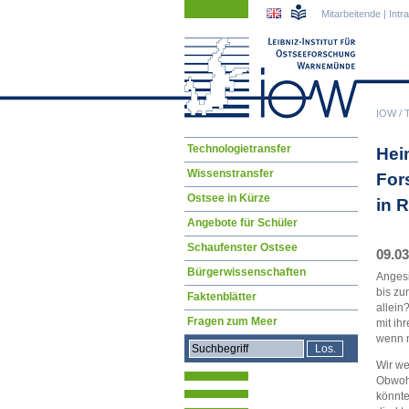
Navigation
Navigation
Mitarbeitende
|
Intr
überspringen
überspringen
IOW
/
Navigation
Technologietransfer
Hei
überspringen
Wissenstransfer
For
Ostsee in Kürze
in 
Angebote für Schüler
Schaufenster Ostsee
09.03
Bürgerwissenschaften
Angesi
bis zu
Faktenblätter
allein
Fragen zum Meer
mit ih
wenn m
Wir we
Obwohl
könnte