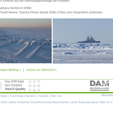
en Einfluss auf die Nahrungsgrundlage der Robben.
Barbara Hentzsch (IOW)
 Toralf Heene, Sascha Plewe (beide IOW) | Fotos zum Vergrößern anklicken
rigen Beitrag «
|
zurück zur Übersicht «
Das IOW trägt
das Prädikat
Total E-Quality
Mitarbeit
ion
|
News
|
Forschung
|
Karriere
|
Transfer
|
Über uns
ringen
2026 Leibniz-Institut für Ostseeforschung Warnemünde. Letzte Änderung dieser Seite am 1