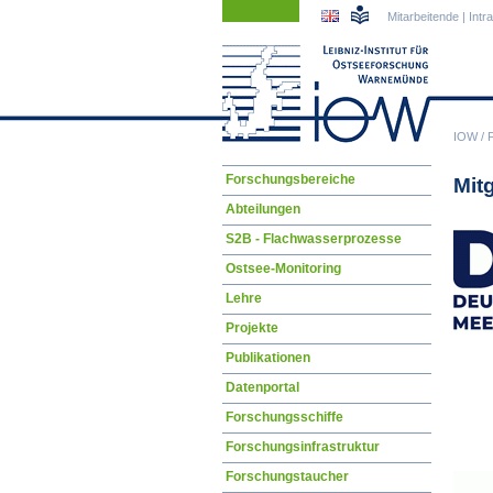
Navigation
Navigation
Mitarbeitende
|
Intr
überspringen
überspringen
IOW
/
Navigation
Forschungsbereiche
Mit
überspringen
Abteilungen
S2B - Flachwasserprozesse
Ostsee-Monitoring
Lehre
Projekte
Publikationen
Datenportal
Forschungsschiffe
Forschungsinfrastruktur
Forschungstaucher