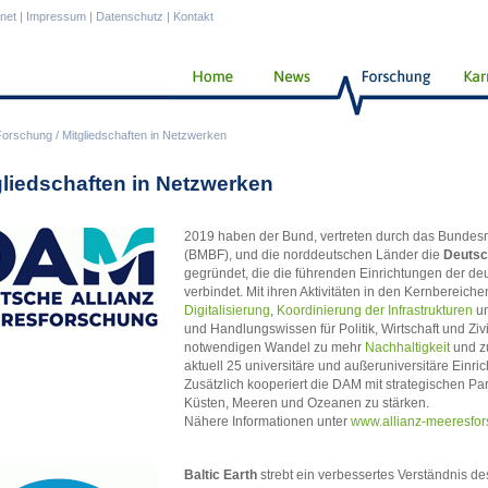
anet
|
Impressum
|
Datenschutz
|
Kontakt
Forschung
/
Mitgliedschaften in Netzwerken
gliedschaften in Netzwerken
2019 haben der Bund, vertreten durch das Bundesm
(BMBF), und die norddeutschen Länder die
Deutsc
gegründet, die die führenden Einrichtungen der d
verbindet. Mit ihren Aktivitäten in den Kernbereich
Digitalisierung
,
Koordinierung der Infrastrukturen
u
und Handlungswissen für Politik, Wirtschaft und Ziv
notwendigen Wandel zu mehr
Nachhaltigkeit
und z
aktuell 25 universitäre und außeruniversitäre Einr
Zusätzlich kooperiert die DAM mit strategischen P
Küsten, Meeren und Ozeanen zu stärken.
Nähere Informationen unter
www.allianz-meeresfo
Baltic Earth
strebt ein verbessertes Verständnis d