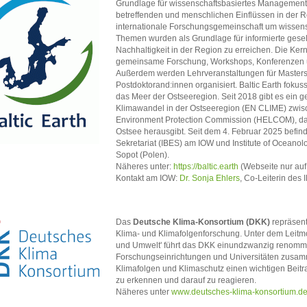
Grundlage für wissenschaftsbasiertes Management 
betreffenden und menschlichen Einflüssen in der Re
internationale Forschungsgemeinschaft um wissen
Themen wurden als Grundlage für informierte gesel
Nachhaltigkeit in der Region zu erreichen. Die Ke
gemeinsame Forschung, Workshops, Konferenzen u
Außerdem werden Lehrveranstaltungen für Masters
Postdoktorand:innen organisiert. Baltic Earth fokus
das Meer der Ostseeregion. Seit 2018 gibt es ein
Klimawandel in der Ostseeregion (EN CLIME) zwisch
Environment Protection Commission (HELCOM), das
Ostsee herausgibt. Seit dem 4. Februar 2025 befinde
Sekretariat (IBES) am IOW und Institute of Oceanol
Sopot (Polen).
Näheres unter:
https://baltic.earth
(Webseite nur auf
Kontakt am IOW:
Dr. Sonja Ehlers
, Co-Leiterin des 
Das
Deutsche Klima-Konsortium (DKK)
repräsent
Klima- und Klimafolgenforschung. Unter dem Leitmot
und Umwelt' führt das DKK einundzwanzig renommi
Forschungseinrichtungen und Universitäten zusamm
Klimafolgen und Klimaschutz einen wichtigen Beitr
zu erkennen und darauf zu reagieren.
Näheres unter
www.deutsches-klima-konsortium.d