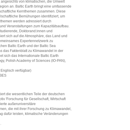
angesichts von klimatischen, die Umwelt
gion an. Baltic Earth bringt eine umfassende
schaftliche Kernthemen zusammen. Diese
lschaftliche Bemühungen identifiziert, um
rnthemen werden adressiert durch
nd Veranstaltungen zum Kapazitätsaufbau.
tudierende, Doktorand:innen und
siert sich auf die Atmosphäre, das Land und
 gemeinsames Expertennetzwerk zu
en Baltic Earth und der Baltic Sea
 das Faktenblatt zu Klimawandel in der
t sich das Internationale Baltic Earth
ogy, Polish Academy of Sciences (IO-PAN),
 Englisch verfügbar)
IBES
iert die wesentlichen Teile der deutschen
iv 'Forschung für Gesellschaft, Wirtschaft
erte außeruniversitäre
en, die mit ihrer Forschung zu Klimawandel,
ag dafür leisten, klimatische Veränderungen
e
.