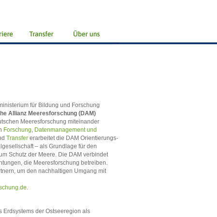
inisterium für Bildung und Forschung
he Allianz Meeresforschung (DAM)
eutschen Meeresforschung miteinander
en
Forschung
,
Datenmanagement und
nd
Transfer
erarbeitet die DAM Orientierungs-
ilgesellschaft – als Grundlage für den
um Schutz der Meere. Die DAM verbindet
ichtungen, die Meeresforschung betreiben.
artnern, um den nachhaltigen Umgang mit
rschung.de
.
es Erdsystems der Ostseeregion als