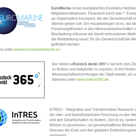
EuroMarine
ist ein europäisches Exzellenz-Netzwer
Mitgliedsinstitutionen. Finanziert durch das 7. Eu
up-Organisation konzipiert, die der Gemeinschaft 
Stimme geben soll. Ein Hauptanliegen ist es, die Id
Forschungsthemen in den Meereswissenschaften zu 
Bearbeitung inklusive der damit verbundenen Met
die Breitstellung neuer, für die Gemeinschaft der M
gefördert werden.
es unter
www.euromarinenetwork.eu
.
Der Verein
»Rostock denkt 365°«
hat sich zum Zie
zu fördern und bekannter zu machen. In ihm finden 
Wissenschaftseinrichtungen der Stadt wieder, als auc
Näheres unter
www.rostock365.de
.
InTRES - "Integrative and Transformative Research 
die inter- und transdisziplinäre Forschung zu den
und den Gesellschaften zu fördern. Ziel ist es, syste
Wissen zu generieren, um gesellschaftliche Belastu
Grenzen der Erde und den globalen Entwicklungszie
verringern.