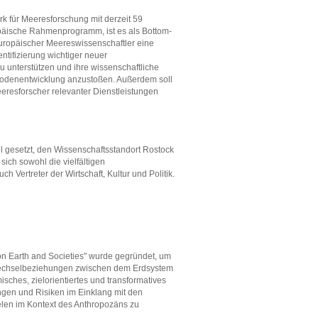
k für Meeresforschung mit derzeit 59
ropäische Rahmenprogramm, ist es als Bottom-
europäischer Meereswissenschaftler eine
entifizierung wichtiger neuer
unterstützen und ihre wissenschaftliche
hodenentwicklung anzustoßen. Außerdem soll
eeresforscher relevanter Dienstleistungen
l gesetzt, den Wissenschaftsstandort Rostock
sich sowohl die vielfältigen
h Vertreter der Wirtschaft, Kultur und Politik.
on Earth and Societies" wurde gegründet, um
 Wechselbeziehungen zwischen dem Erdsystem
misches, zielorientiertes und transformatives
ngen und Risiken im Einklang mit den
len im Kontext des Anthropozäns zu