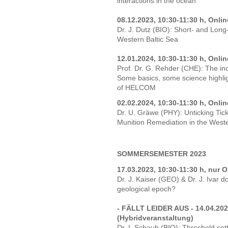
interactions in the ocean
08.12.2023, 10:30-11:30 h, Onli
Dr. J. Dutz (BIO): Short- and Long
Western Baltic Sea
12.01.2024, 10:30-11:30 h, Onli
Prof. Dr. G. Rehder (CHE): The ino
Some basics, some science highlig
of HELCOM
02.02.2024, 10:30-11:30 h, Onli
Dr. U. Gräwe (PHY): Unticking Ti
Munition Remediation in the Weste
SOMMERSEMESTER 2023
17.03.2023, 10:30-11:30 h, nur O
Dr. J. Kaiser (GEO) & Dr. J. Ivar 
geological epoch?
- FÄLLT LEIDER AUS - 14.04.2023
(Hybridveranstaltung)
Dr. I. Schaub (BIO): Threshold set