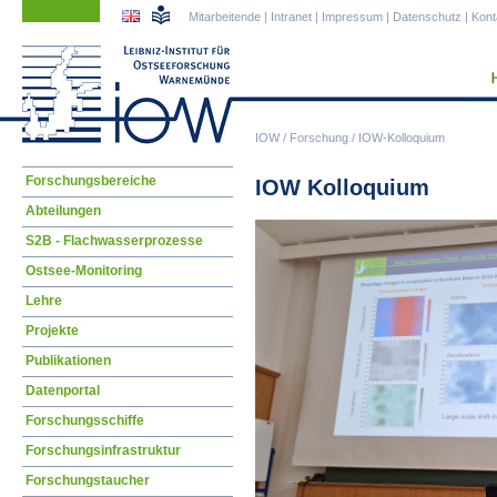
Navigation
Navigation
Mitarbeitende
|
Intranet
|
Impressum
|
Datenschutz
|
Kont
überspringen
überspringen
IOW
/
Forschung
/
IOW-Kolloquium
Navigation
Forschungsbereiche
IOW Kolloquium
überspringen
Abteilungen
S2B - Flachwasserprozesse
Ostsee-Monitoring
Lehre
Projekte
Publikationen
Datenportal
Forschungsschiffe
Forschungsinfrastruktur
Forschungstaucher