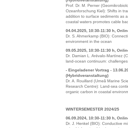
(Hybridveranstaltung)
Prof. Dr. M. Perner (Geomikrobio
Ozeanforschung Kiel): Shifts in tra
addition to surface sediments as 
coastal waters promotes cable bac
04.04.2025, 10:30-11:30 h, Onli
Dr. S. Ahmerkamp (BIO): Connecti
environment in the ocean
09.05.2025, 10:30-11:30 h, Onli
Dr. Damian L. Arévalo-Martínez (
land-ocean continuum: challenges
- Eingeladener Vortrag - 13.06.2
(Hybridveranstaltung)
Dr. A. Rouillard (Umeå Marine Sci
Research Centre): Land-sea continu
organic carbon in coastal environm
WINTERSEMESTER 2024/25
06.09.2024, 10:30-11:30 h, Onli
Dr. J. Henkel (BIO): Conductive mi