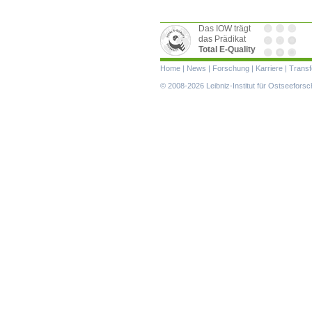
Das IOW trägt
das Prädikat
Total E-Quality
Navigation
Home
|
News
|
Forschung
|
Karriere
|
Transf
überspringen
© 2008-2026 Leibniz-Institut für Ostseefor