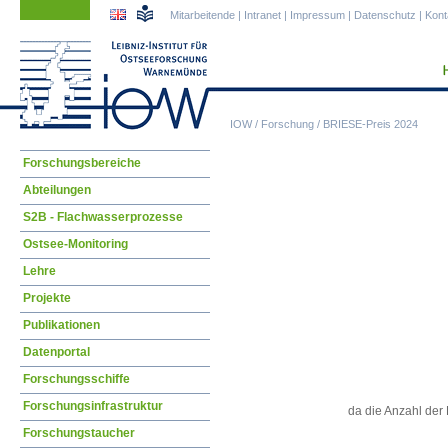
Navigation
Navigation
Mitarbeitende
|
Intranet
|
Impressum
|
Datenschutz
|
Kont
überspringen
überspringen
IOW
/
Forschung
/
BRIESE-Preis 2024
Navigation
Forschungsbereiche
überspringen
Abteilungen
S2B - Flachwasserprozesse
Ostsee-Monitoring
Lehre
Projekte
Publikationen
Datenportal
Forschungsschiffe
Forschungsinfrastruktur
da die Anzahl der 
Forschungstaucher