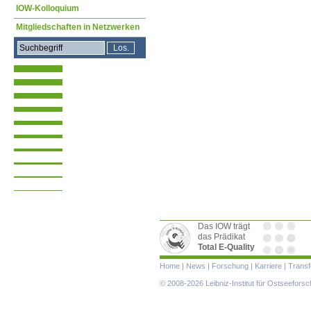
IOW-Kolloquium
Mitgliedschaften in Netzwerken
Das IOW trägt
das Prädikat
Total E-Quality
Navigation
Home
|
News
|
Forschung
|
Karriere
|
Transf
überspringen
© 2008-2026 Leibniz-Institut für Ostseefor