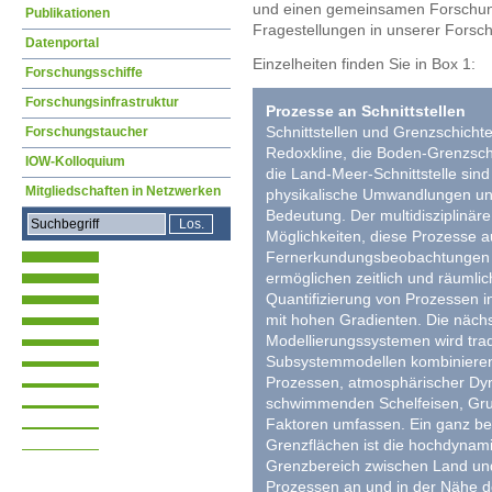
und einen gemeinsamen Forschung
Publikationen
Fragestellungen in unserer Forsc
Datenportal
Einzelheiten finden Sie in Box 1:
Forschungsschiffe
Forschungsinfrastruktur
Prozesse an Schnittstellen
Schnittstellen und Grenzschichten
Forschungstaucher
Redoxkline, die Boden-Grenzschi
IOW-Kolloquium
die Land-Meer-Schnittstelle sin
Mitgliedschaften in Netzwerken
physikalische Umwandlungen un
Bedeutung. Der multidisziplinär
Möglichkeiten, diese Prozesse au
Fernerkundungsbeobachtungen
ermöglichen zeitlich und räuml
Quantifizierung von Prozessen i
mit hohen Gradienten. Die näch
Modellierungssystemen wird trad
Subsystemmodellen kombinieren,
Prozessen, atmosphärischer Dyn
schwimmenden Schelfeisen, Gr
Faktoren umfassen. Ein ganz be
Grenzflächen ist die hochdynam
Grenzbereich zwischen Land un
Prozessen an und in der Nähe der