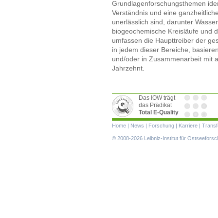
Grundlagenforschungsthemen identif
Verständnis und eine ganzheitlich
unerlässlich sind, darunter Was
biogeochemische Kreisläufe und d
umfassen die Haupttreiber der ge
in jedem dieser Bereiche, basier
und/oder in Zusammenarbeit mit an
Jahrzehnt.
Das IOW trägt
das Prädikat
Total E-Quality
Navigation
Home
|
News
|
Forschung
|
Karriere
|
Transf
überspringen
© 2008-2026 Leibniz-Institut für Ostseefor