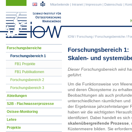
Navigation
Navigation
Mitarbeitende
|
Intranet
|
Impressum
|
Datenschutz
|
Kont
überspringen
überspringen
IOW
/
Forschung
/
Forschungsbereiche
/
Fo
Navigation
Forschungsbereiche
Forschungsbereich 1:
überspringen
Forschungsbereich 1
Skalen- und systemübe
FB1 Projekte
Dieser Forschungsbereich
wird ha
FB1 Publikationen
geführt
.
Forschungsbereich 2
Um die Funktionsweise von Meere
Forschungsbereich 3
und deren Ökosysteme zu erhalten
Beobachtungen als auch profunde
Abteilungen
unterschiedlichen räumlichen und 
S2B - Flachwasserprozesse
der Ergebnisse jahrzehntelanger
Ostsee-Monitoring
haben wir die wichtigsten Heraus
identifiziert. Dabei handelt es sic
Lehre
skalenübergreifende Prozesse
,
Projekte
Küstenmeere bilden. Sie erforder