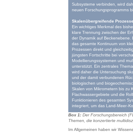
Subsysteme verbinden, wird dah
neuen Forschungsprogramms bi
Skalenübergreifende Prozess
Ein wichtiges Merkmal des bis
klare Trennung zwischen der Er
der Dynamik auf Beckenebene. 
das gesamte Kontinuum von kle
Prozessen direkt und gleichzeiti
jüngsten Fortschritte bei versc
Modellierungssystemen und mul
unterstützt. Ein zentrales Th
wird daher die Untersuchung sk
und der damit verbundenen Rüc
biologischen und biogeochemisc
Skalen von Mikrometern bis zu 
Flachwassergebiete und die Rol
Funktionieren des gesamten Sys
integriert, um das Land-Meer-Ko
Box 1:
Der Forschungsbereich (FB
Themen, die konzertierte multidis
Im Allgemeinen haben wir Wissens