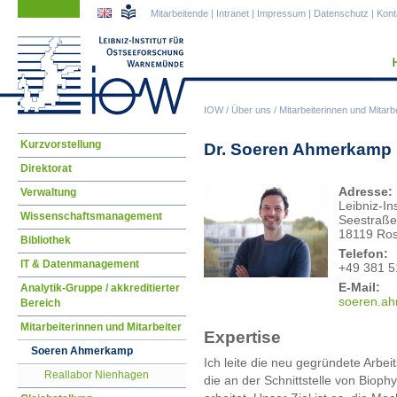
Navigation
Navigation
Mitarbeitende
|
Intranet
|
Impressum
|
Datenschutz
|
Kont
überspringen
überspringen
IOW
/
Über uns
/
Mitarbeiterinnen und Mitarbe
Navigation
Kurzvorstellung
Dr. Soeren Ahmerkamp
überspringen
Direktorat
Adresse:
Verwaltung
Leibniz-I
Wissenschaftsmanagement
Seestraße
18119 Ros
Bibliothek
Telefon:
IT & Datenmanagement
+49 381 5
E-Mail:
Analytik-Gruppe / akkreditierter
soer
en.a
Bereich
Mitarbeiterinnen und Mitarbeiter
Expertise
Soeren Ahmerkamp
Ich leite die neu gegründete Arbe
Reallabor Nienhagen
die an der Schnittstelle von Biop