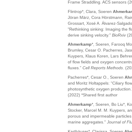
Frame Straddling. ACS sensors (2
Flintrop*, Clara, Soeren
Ahmerka
Jöran März, Cora Hörstmann, Raine
Grossart, Xosé A. Álvarez-Salgado,
"Rethinking sinking: Imaging the fl
derive sinking velocity."
BioRxiv
(2
Ahmerkamp
*, Soeren, Farooq Moi
Brumley, Cesar O. Pacherres, Jas
Kuypers, Klaus Koren, Lars Behren
of flow fields and oxygen concent
fluxes.”
Cell Reports Methods
. (2
Pacherres*, Cesar O., Soeren
Ah
and Moritz Holtappels: “Ciliary flow
photosynthetic oxygen production
(2022) *Shared first author
Ahmerkamp
*, Soeren, Bo Liu*, K
Stocker, Marcel M. M. Kuypers, and 
porous and impermeable particles in 
marine aggregates."
Journal of Fl
Karthäuser*, Clarissa, Soeren
Ah