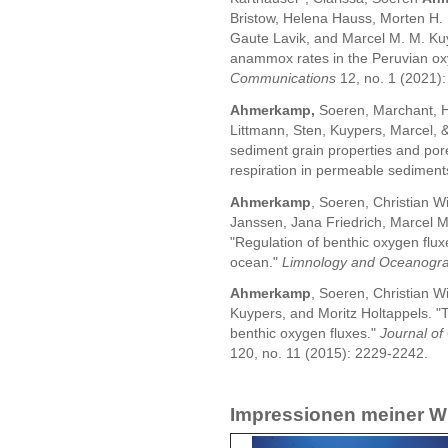
Bristow, Helena Hauss, Morten H. 
Gaute Lavik, and Marcel M. M. Kuyp
anammox rates in the Peruvian o
Communications
12, no. 1 (2021):
Ahmerkamp,
Soeren, Marchant, 
Littmann, Sten, Kuypers, Marcel, &
sediment grain properties and po
respiration in permeable sediments
Ahmerkamp
, Soeren, Christian Wi
Janssen, Jana Friedrich, Marcel M
"Regulation of benthic oxygen flu
ocean."
Limnology and Oceanogr
Ahmerkamp
, Soeren, Christian W
Kuypers, and Moritz Holtappels. "
benthic oxygen fluxes."
Journal of
120, no. 11 (2015): 2229-2242.
Impressionen meiner W