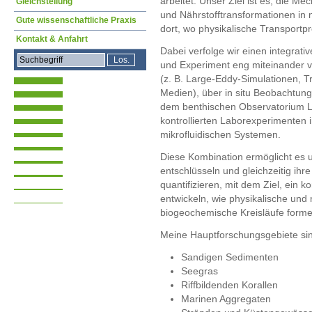
arbeitet. Unser Ziel ist es, die M
Gleichstellung
und Nährstofftransformationen in
Gute wissenschaftliche Praxis
dort, wo physikalische Transportpro
Kontakt & Anfahrt
Dabei verfolge wir einen integrat
und Experiment eng miteinander v
(z. B. Large-Eddy-Simulationen, 
Medien), über in situ Beobachtung
dem benthischen Observatorium L
kontrollierten Laborexperimenten 
mikrofluidischen Systemen.
Diese Kombination ermöglicht es 
entschlüsseln und gleichzeitig ihr
quantifizieren, mit dem Ziel, ein 
entwickeln, wie physikalische un
biogeochemische Kreisläufe forme
Mei­ne Haupt­for­schungs­gebiete si
Sandigen Sedimenten
Seegras
Riffbildenden Korallen
Marinen Aggregaten