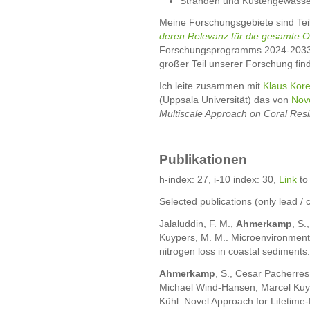
Stränden und Küstengewäss
Meine Forschungsgebiete sind Tei
deren Relevanz für die gesamte O
Forschungsprogramms 2024-203
großer Teil unserer Forschung fin
Ich leite zusammen mit
Klaus Kor
(Uppsala Universität) das von
Nov
Multiscale Approach on Coral Resi
Publikationen
h-index: 27, i-10 index: 30,
Link
to
Selected publications (only lead /
Jalaluddin, F. M.,
Ahmerkamp
, S.
Kuypers, M. M.. Microenvironment
nitrogen loss in coastal sediments.
Ahmerkamp
, S., Cesar Pacherre
Michael Wind-Hansen, Marcel Kuyp
Kühl. Novel Approach for Lifetim