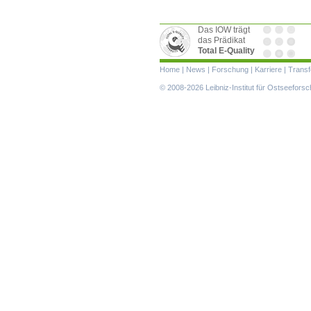
Das IOW trägt
das Prädikat
Total E-Quality
Navigation
Home
|
News
|
Forschung
|
Karriere
|
Transf
überspringen
© 2008-2026 Leibniz-Institut für Ostseefor