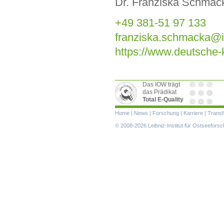
Dr. Franziska Schmac
+49 381-51 97 133
franziska.schmacka@
https://www.deutsche-
Das IOW trägt
das Prädikat
Total E-Quality
Navigation
Home
|
News
|
Forschung
|
Karriere
|
Transf
überspringen
© 2008-2026 Leibniz-Institut für Ostseefor