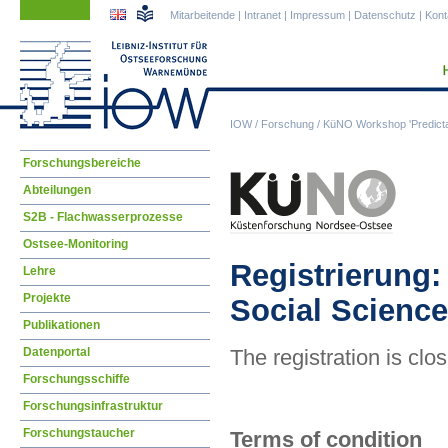
Navigation
Navigation
Mitarbeitende
|
Intranet
|
Impressum
|
Datenschutz
|
Kont
überspringen
überspringen
IOW
/
Forschung
/
KüNO Workshop 'Predictab
Navigation
Forschungsbereiche
überspringen
Abteilungen
S2B - Flachwasserprozesse
Ostsee-Monitoring
Registrierung: 
Lehre
Projekte
Social Scienc
Publikationen
Datenportal
The registration is clo
Forschungsschiffe
Forschungsinfrastruktur
Forschungstaucher
Terms of condition