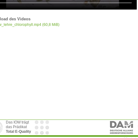
oad des Videos
w_lehre_chlorophyll.mp4
(60,8 MiB)
Das IOW trägt
das Prädikat
Total E-Quality