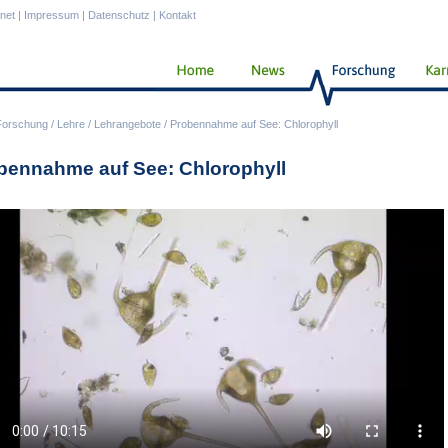
anet
|
Impressum
|
Datenschutz
|
Kontakt
Forschung
/
Lehre
/
Lehrangebote
/
Probennahme auf See: Chlorophyll
bennahme auf See: Chlorophyll