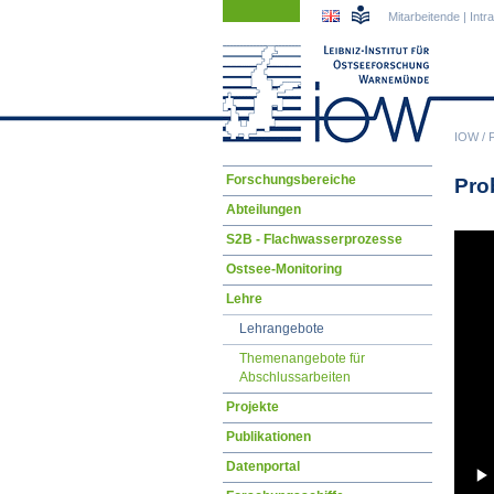
Navigation
Navigation
Mitarbeitende
|
Intr
überspringen
überspringen
IOW
/
Navigation
Forschungsbereiche
Pro
überspringen
Abteilungen
S2B - Flachwasserprozesse
Ostsee-Monitoring
Lehre
Lehrangebote
Themenangebote für
Abschlussarbeiten
Projekte
Publikationen
Datenportal