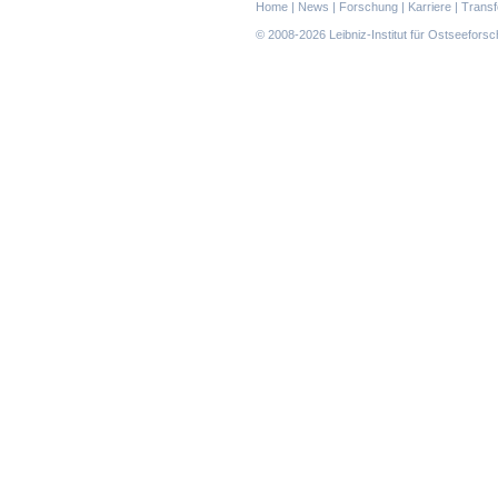
Navigation
Home
|
News
|
Forschung
|
Karriere
|
Transf
überspringen
© 2008-2026 Leibniz-Institut für Ostseefor