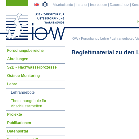
Navigation
Navigation
Mitarbeitende
|
Intranet
|
Impressum
|
Datenschutz
|
Kont
überspringen
überspringen
IOW
/
Forschung
/
Lehre
/
Lehrangebote
/
Vo
Navigation
Forschungsbereiche
Begleitmaterial zu den
überspringen
Abteilungen
S2B - Flachwasserprozesse
Ostsee-Monitoring
Lehre
Lehrangebote
Themenangebote für
Abschlussarbeiten
Projekte
Publikationen
Datenportal