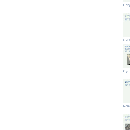
Gony
Gymn
Gyro
Nema