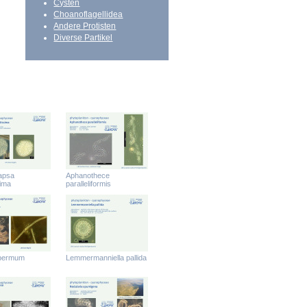
Cysten
Choanoflagellidea
Andere Protisten
Diverse Partikel
apsa
Aphanothece
sima
paralleliformis
spermum
Lemmermanniella pallida