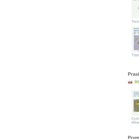
Toro
Trip
Pras
Bi
Cym
tetra
Prym