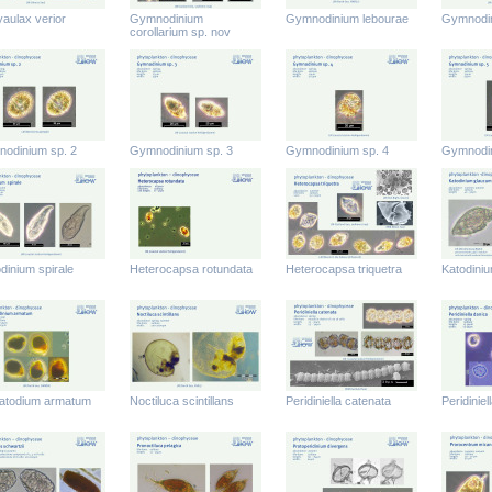
aulax verior
Gymnodinium
Gymnodinium lebourae
Gymnodin
corollarium sp. nov
odinium sp. 2
Gymnodinium sp. 3
Gymnodinium sp. 4
Gymnodin
dinium spirale
Heterocapsa rotundata
Heterocapsa triquetra
Katodini
todium armatum
Noctiluca scintillans
Peridiniella catenata
Peridiniel