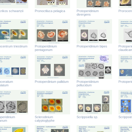
krikos schwartzii
Pronoctiluca pelagica
Protoperidinium
Prorocen
divergens
ocentrum triestinum
Protoperidinium
Protoperidinium bipes
Protoperi
pentagonum
claudica
oceratium
Protoperdinium pallidum
Protoperidinium
Protoperi
ulatum
pellucidum
operidinium
Sclerodinium
Scrippsiella sp.
Scrippsie
ianum
calyptoglyphe