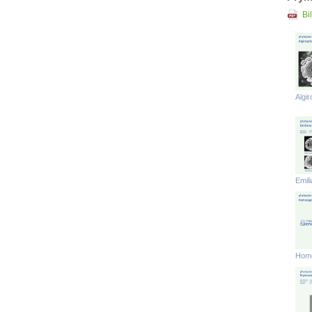
Bi
Algi
Emili
Hom