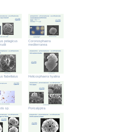
us pelagicus
Coronosphaera
rudii
mediterranea
us flabellatus
Helicosphaera hyalina
tis sp.
Poricalyptra