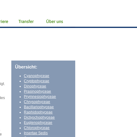
Übersicht:
Cyanophyceae
Cryptophyceae
gt.
Dinophyceae
Prasinophyceae
Prymnesiophyceae
des
Chrysophyceae
Bacillariophyceae
n
Raphidophyceae
Dictyochophyceae
Euglenophyceae
Chlorophyceae
,
Insertae Sedis
ne