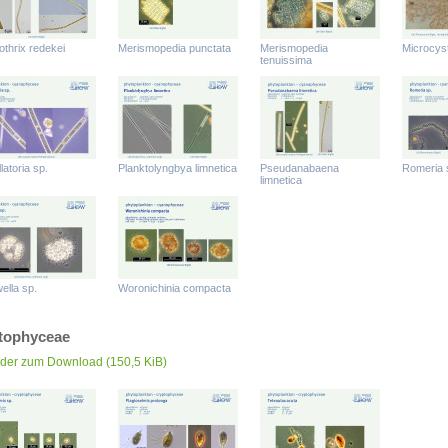
othrix redekei
Merismopedia punctata
Merismopedia
Microcys
tenuissima
latoria sp.
Planktolyngbya limnetica
Pseudanabaena
Romeria 
limnetica
ella sp.
Woronichinia compacta
tophyceae
lder zum Download
(150,5 KiB)