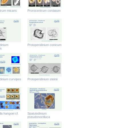
trum micans
Prorocentrum cordatum
dinium
Protoperidinium conicum
ns
dinium curvipes
Protoperidinium steinii
lla hangoei cf.
Spatulodinium
pseudonoctiluca