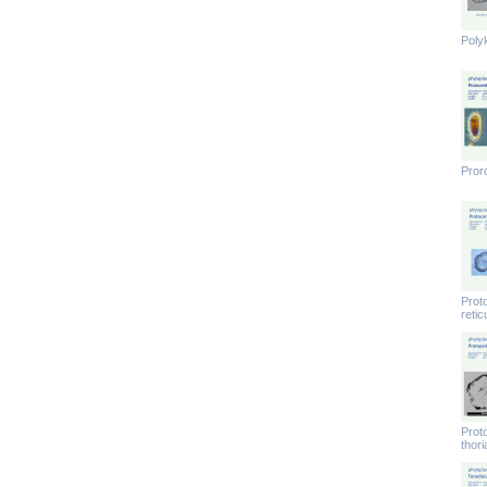
Poly
Pror
Prot
retic
Prot
thor