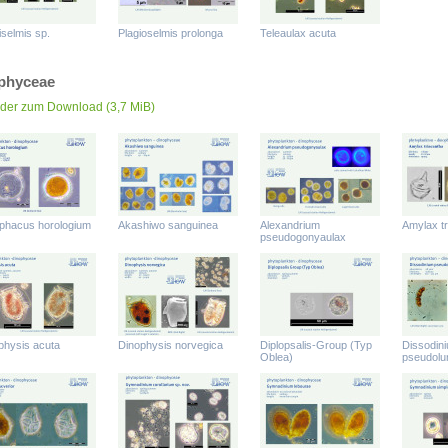
selmis sp.
Plagioselmis prolonga
Teleaulax acuta
phyceae
lder zum Download
(3,7 MiB)
phacus horologium
Akashiwo sanguinea
Alexandrium
Amylax tr
pseudogonyaulax
physis acuta
Dinophysis norvegica
Diplopsalis-Group (Typ
Dissodin
Oblea)
pseudolu