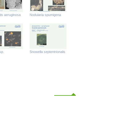
tis aeruginosa
Nodularia spumigena
sp.
Snowella septentrionalis