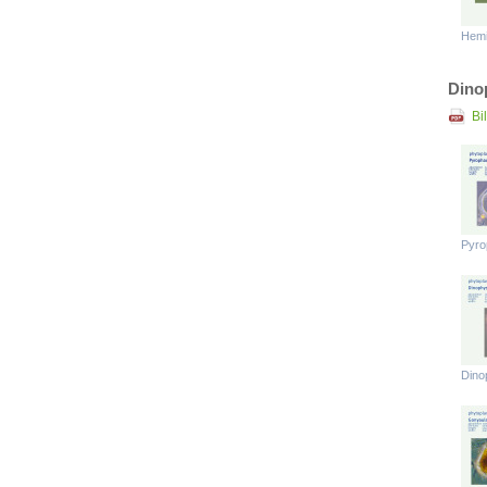
Hemi
Dino
Bi
Pyro
Dino