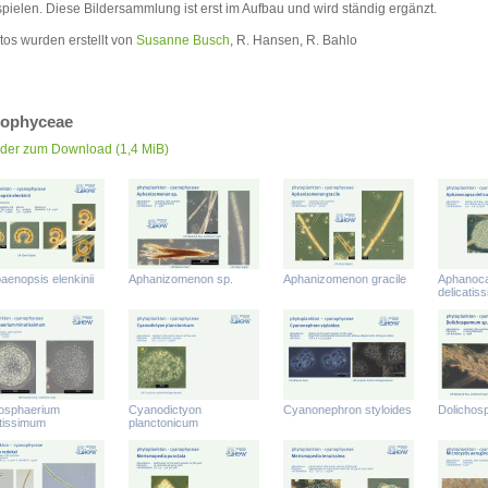
spielen. Diese Bildersammlung ist erst im Aufbau und wird ständig ergänzt.
tos wurden erstellt von
Susanne Busch
, R. Hansen, R. Bahlo
ophyceae
lder zum Download
(1,4 MiB)
aenopsis elenkinii
Aphanizomenon sp.
Aphanizomenon gracile
Aphanoc
delicatis
osphaerium
Cyanodictyon
Cyanonephron styloides
Dolicho
tissimum
planctonicum