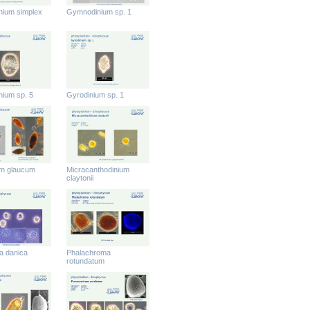
ium simplex
Gymnodinium sp. 1
ium sp. 5
Gyrodinium sp. 1
um glaucum
Micracanthodinium
claytonii
la danica
Phalachroma
rotundatum