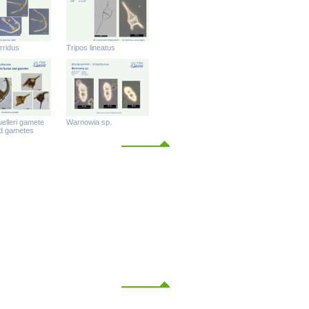
rridus
Tripos lineatus
elleri gamete
Warnowia sp.
nd gametes