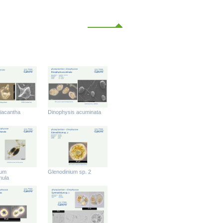
iacantha
Dinophysis acuminata
ium
Glenodinium sp. 2
nula