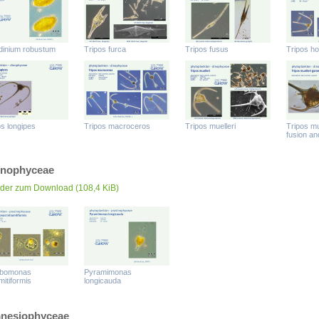
dinium robustum
Tripos furca
Tripos fusus
Tripos ho
os longipes
Tripos macroceros
Tripos muelleri
Tripos mu
fusion a
inophyceae
lder zum Download
(108,4 KiB)
bomonas
Pyramimonas
mitiformis
longicauda
nesiophyceae