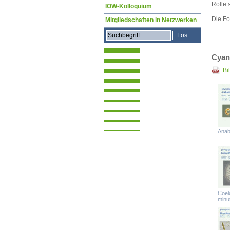
Rolle 
IOW-Kolloquium
Die Fo
Mitgliedschaften in Netzwerken
Cyan
Bi
Anab
Coel
minu