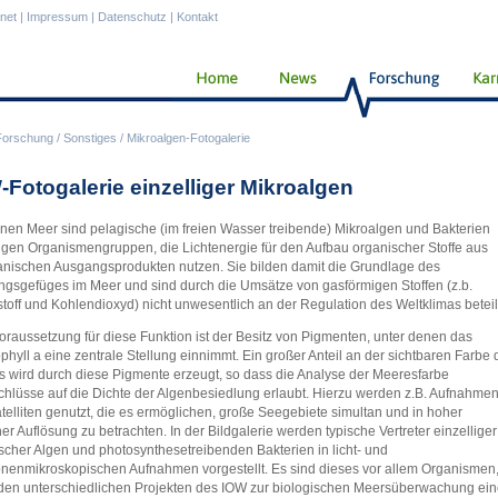
anet
|
Impressum
|
Datenschutz
|
Kontakt
Forschung
/
Sonstiges
/
Mikroalgen-Fotogalerie
-Fotogalerie einzelliger Mikroalgen
enen Meer sind pelagische (im freien Wasser treibende) Mikroalgen und Bakterien
igen Organismengruppen, die Lichtenergie für den Aufbau organischer Stoffe aus
nischen Ausgangsprodukten nutzen. Sie bilden damit die Grundlage des
gsgefüges im Meer und sind durch die Umsätze von gasförmigen Stoffen (z.b.
toff und Kohlendioxyd) nicht unwesentlich an der Regulation des Weltklimas beteili
oraussetzung für diese Funktion ist der Besitz von Pigmenten, unter denen das
phyll a eine zentrale Stellung einnimmt. Ein großer Anteil an der sichtbaren Farbe 
 wird durch diese Pigmente erzeugt, so dass die Analyse der Meeresfarbe
hlüsse auf die Dichte der Algenbesiedlung erlaubt. Hierzu werden z.B. Aufnahme
telliten genutzt, die es ermöglichen, große Seegebiete simultan und in hoher
cher Auflösung zu betrachten. In der Bildgalerie werden typische Vertreter einzelliger
scher Algen und photosynthesetreibenden Bakterien in licht- und
onenmikroskopischen Aufnahmen vorgestellt. Es sind dieses vor allem Organismen
 den unterschiedlichen Projekten des IOW zur biologischen Meersüberwachung ei