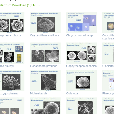
lder zum Download
(1,3 MiB)
rosphaera robusta
Calyptrolithina multipora
Chrysochromulina sp.
Coccolith
spp. braa
ana huxleyi
Florisphaera profunda
Gephyrocapsa oceanica
Gladiolith
ozygosphaera
Michaelsarsia
Oolithotus
Phaeocys