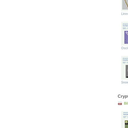
Limn
Oscil
Snow
Cryp
Bi