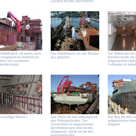
Zustand leichter durchführen.
Arbeitsdeck mit einem noch
Das Arbeitsdeck von der Brücke
Der Wohntrakt an 
t eingepackten Arbeitskran
aus gesehen.
Backbordseite mit 
 dem neu montierten
eingepackten Naßz
denfahrstand.
Fußboden ist bereits
zukünftige Messe I
Das Heck mit dem Ablaufgestell
Der Bug mit dem be
des Rettungsbootes. Der
aufgebrannten Na
Schornstein ist abgenommen.
Wappen
Die Arbeitskräne sind bereits
eingepackt, damit sie bei den
bevorstehenden