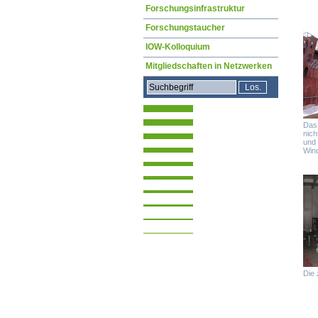
Forschungsinfrastruktur
Forschungstaucher
IOW-Kolloquium
Mitgliedschaften in Netzwerken
Das 
nich
und
Win
Die 