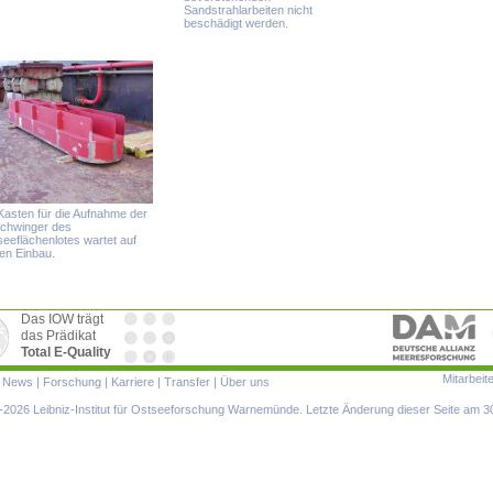
Sandstrahlarbeiten nicht
beschädigt werden.
Kasten für die Aufnahme der
schwinger des
seeflächenlotes wartet auf
en Einbau.
Das IOW trägt
das Prädikat
Total E-Quality
Mitarbeit
ion
|
News
|
Forschung
|
Karriere
|
Transfer
|
Über uns
ringen
2026 Leibniz-Institut für Ostseeforschung Warnemünde. Letzte Änderung dieser Seite am 3