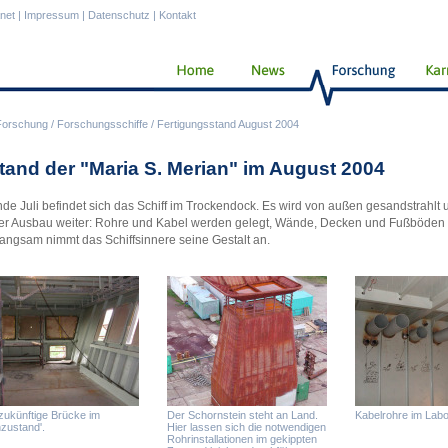
anet
|
Impressum
|
Datenschutz
|
Kontakt
Forschung
/
Forschungsschiffe
/
Fertigungsstand August 2004
tand der "Maria S. Merian" im August 2004
nde Juli befindet sich das Schiff im Trockendock. Es wird von außen gesandstrahlt u
er Ausbau weiter: Rohre und Kabel werden gelegt, Wände, Decken und Fußböden we
angsam nimmt das Schiffsinnere seine Gestalt an.
zukünftige Brücke im
Der Schornstein steht an Land.
Kabelrohre im Labo
zustand'.
Hier lassen sich die notwendigen
Rohrinstallationen im gekippten