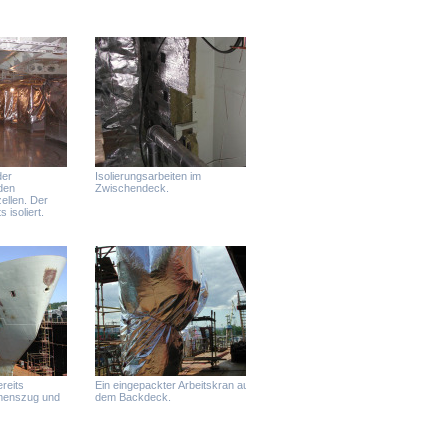
der
Isolierungsarbeiten im
den
Zwischendeck.
ellen. Der
 isoliert.
reits
Ein eingepackter Arbeitskran auf
menszug und
dem Backdeck.