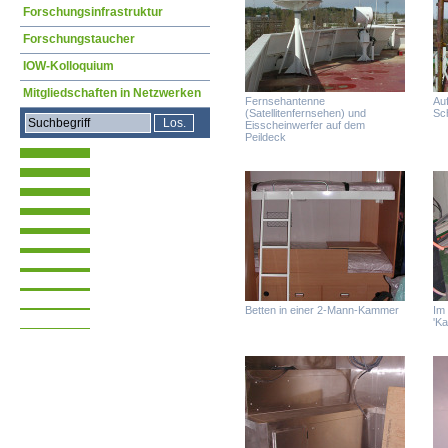
Forschungsinfrastruktur
Forschungstaucher
IOW-Kolloquium
Mitgliedschaften in Netzwerken
Fernsehantenne
Auf
(Satellitenfernsehen) und
Sch
Eisscheinwerfer auf dem
Peildeck
Betten in einer 2-Mann-Kammer
Im
'Ka