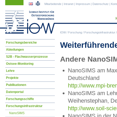
Navigation
Navigation
Mitarbeitende
|
Intranet
|
Impressum
|
Datenschutz
|
Kont
überspringen
überspringen
IOW
/
Forschung
/
Forschungsinfrastruktur
Navigation
Weiterführend
Forschungsbereiche
überspringen
Abteilungen
S2B - Flachwasserprozesse
Andere NanoSI
Ostsee-Monitoring
NanoSIMS am Max-Pl
Lehre
Deutschland
Projekte
http://www.mpi-br
Publikationen
NanoSIMS am Lehrs
Datenportal
Forschungsschiffe
Weihenstephan, De
Forschungsinfrastruktur
http://www.soil-sc
NanoSIMS
NanoSIMS in der N