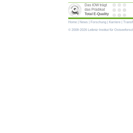
Das IOW trägt
das Prädikat
Total E-Quality
Navigation
Home
|
News
|
Forschung
|
Karriere
|
Transf
überspringen
© 2008-2026 Leibniz-Institut für Ostseefor