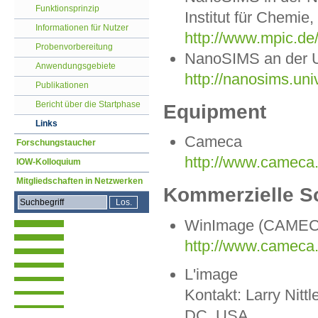
Funktionsprinzip
Institut für Chemie
Informationen für Nutzer
http://www.mpic.de
Probenvorbereitung
NanoSIMS an der Un
Anwendungsgebiete
http://nanosims.uni
Publikationen
Bericht über die Startphase
Equipment
Links
Cameca
Forschungstaucher
http://www.cameca.
IOW-Kolloquium
Mitgliedschaften in Netzwerken
Kommerzielle S
WinImage (CAMEC
http://www.cameca
L'image
Kontakt: Larry Nitt
DC, USA