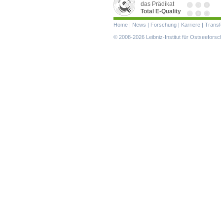
das Prädikat
Total E-Quality
Navigation
Home
|
News
|
Forschung
|
Karriere
|
Transf
überspringen
© 2008-2026 Leibniz-Institut für Ostseefor