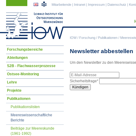
Navigation
Navigation
Mitarbeitende
|
Intranet
|
Impressum
|
Datenschutz
|
Kont
überspringen
überspringen
IOW
/
Forschung
/
Publikationen
/
Meereswiss
Navigation
Forschungsbereiche
Newsletter abbestellen
überspringen
Abteilungen
Um den Newsletter zu den Meereswissensc
S2B - Flachwasserprozesse
E-
Ostsee-Monitoring
Mail-
Pflichtfeld
Sicherheitsfrage
*
Lehre
Adresse
Kündigen
Projekte
Publikationen
Publikationslisten
Meereswissenschaftliche
Berichte
Beiträge zur Meereskunde
(1961-1992)