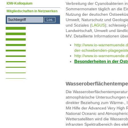
Verbreitung der Cyanobakterien in
IOW-Kolloquium
Sommermonaten täglich an die Einri
Mitgliedschaften in Netzwerken
Nutzung der deutschen Ostseeküst
Umwelt, Naturschutz und Geologie
und Soziales (
LAGUS
); schleswig
Landwirtschaft, Umwelt und ländl
MV. Detaillierte Informationen üb
http://www.io-warnemuende.de
der-schwebenden-plagegeiste
http://www.io-warnemuende.d
Besonderheiten in der Ost
Wasseroberflächentemper
Die Wasseroberflächentemperatur 
atmosphärische Untersuchungen ein
direkter Beziehung zum Wärme-, 
Mit Hilfe der Advanced Very High 
National Oceanic and Atmospheric 
Wettersatelliten wird die Wassero
infraroten Spektralbereich des e