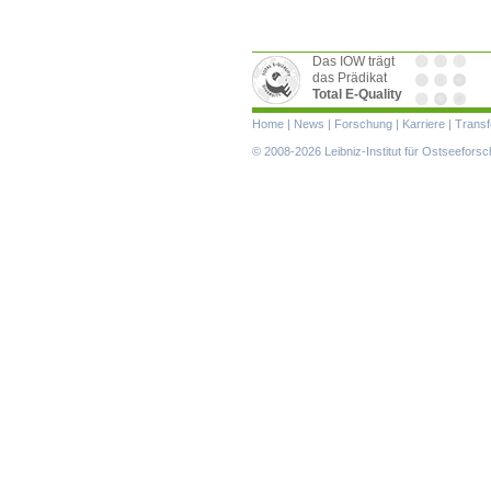
Das IOW trägt
das Prädikat
Total E-Quality
Navigation
Home
|
News
|
Forschung
|
Karriere
|
Transf
überspringen
© 2008-2026 Leibniz-Institut für Ostseefor