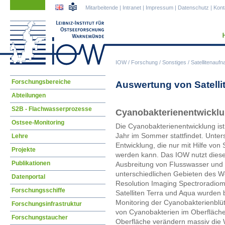
Navigation
Navigation
Mitarbeitende
|
Intranet
|
Impressum
|
Datenschutz
|
Kont
überspringen
überspringen
IOW
/
Forschung
/
Sonstiges
/
Satellitenauf
Navigation
Forschungsbereiche
Auswertung von Satelli
überspringen
Abteilungen
S2B - Flachwasserprozesse
Cyanobakterienentwicklu
Ostsee-Monitoring
Die Cyanobakterienentwicklung ist
Jahr im Sommer stattfindet. Unters
Lehre
Entwicklung, die nur mit Hilfe von
Projekte
werden kann. Das IOW nutzt diese
Publikationen
Ausbreitung von Flusswasser und 
unterschiedlichen Gebieten des 
Datenportal
Resolution Imaging Spectroradiom
Forschungsschiffe
Satelliten Terra und Aqua wurden 
Monitoring der Cyanobakterienblü
Forschungsinfrastruktur
von Cyanobakterien im Oberfläch
Forschungstaucher
Oberfläche verändern massiv die 