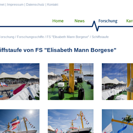
anet
|
Impressum
|
Datenschutz
|
Kontakt
Forschung
/
Forschungsschiffe
/
FS "Elisabeth Mann Borgese"
/
Schiffstaufe
iffstaufe von FS "Elisabeth Mann Borgese"