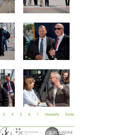
3
4
5
6
7
Vorwärts
Ende