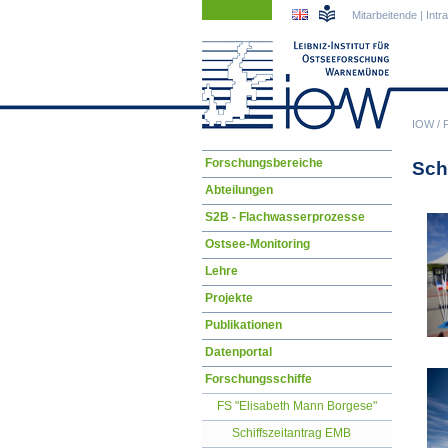
Navigation
Navigation
Mitarbeitende
|
Intr
überspringen
überspringen
IOW
/
Navigation
Forschungsbereiche
Sch
überspringen
Abteilungen
S2B - Flachwasserprozesse
Ostsee-Monitoring
Lehre
Projekte
Publikationen
Datenportal
Forschungsschiffe
FS "Elisabeth Mann Borgese"
Schiffszeitantrag EMB