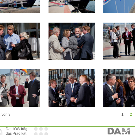
1 von 9
1
2
Das IOW trägt
das Prädikat