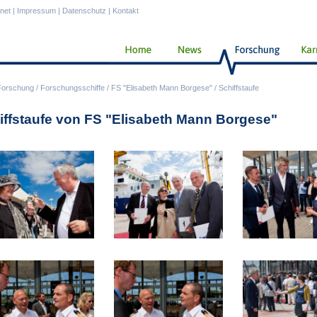
anet
|
Impressum
|
Datenschutz
|
Kontakt
Forschung
/
Forschungsschiffe
/
FS "Elisabeth Mann Borgese"
/
Schiffstaufe
iffstaufe von FS "Elisabeth Mann Borgese"