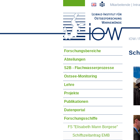
Navigation
Navigation
Mitarbeitende
|
Intr
überspringen
überspringen
IOW
/
Navigation
Forschungsbereiche
Sch
überspringen
Abteilungen
S2B - Flachwasserprozesse
Ostsee-Monitoring
Lehre
Projekte
Publikationen
Datenportal
Forschungsschiffe
FS "Elisabeth Mann Borgese"
Schiffszeitantrag EMB