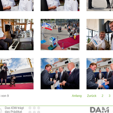
5 von 9
Anfang
Zurück
2
3
Das IOW trägt
das Prädikat