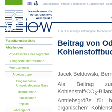
Navigation
Navigation
Mitarbeitende
|
Intranet
|
Impressum
|
Datenschutz
|
Kont
überspringen
überspringen
IOW
/
Forschung
/
Abteilungen
/
Meereschem
Navigation
Beitrag von O
Forschungsbereiche
überspringen
Abteilungen
Kohlenstoffbu
Physikalische Ozeanographie
Biologische Meereskunde
Meereschemie
Jacek Beldowski, Ber
Arbeitsgruppen
Biogeochemie
Als Beitrag zur
Umweltrelevanter Gase
Kohlenstoff/CO
-Bilan
Mitarbeitende
2
Publikationen
Antriebsgröße für 
Projekte
organischem Kohlen
Lehrangebot