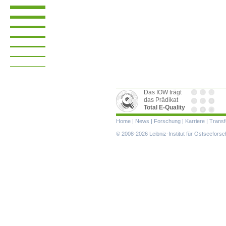
Das IOW trägt
das Prädikat
Total E-Quality
Navigation
Home
|
News
|
Forschung
|
Karriere
|
Transf
überspringen
© 2008-2026 Leibniz-Institut für Ostseefor