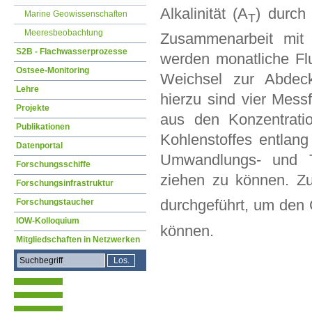
Alkalinität (A
) durch
Marine Geowissenschaften
T
Meeresbeobachtung
Zusammenarbeit mit 
S2B - Flachwasserprozesse
werden monatliche F
Ostsee-Monitoring
Weichsel zur Abdec
Lehre
hierzu sind vier Mess
Projekte
aus den Konzentrati
Publikationen
Kohlenstoffes entlan
Datenportal
Umwandlungs- und Tr
Forschungsschiffe
ziehen zu können. Z
Forschungsinfrastruktur
durchgeführt, um den
Forschungstaucher
IOW-Kolloquium
können.
Mitgliedschaften in Netzwerken