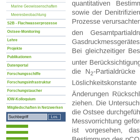
quantitativen Bestim
Marine Geowissenschaften
sowie der Denitrifizi
Meeresbeobachtung
Prozesse verursachte
S2B - Flachwasserprozesse
den Gesamtpartiald
Ostsee-Monitoring
Lehre
Gasdruckmessgerätes 
Projekte
Bei gleichzeitiger B
Publikationen
unter Berücksichtigun
Datenportal
die N
-Partialdrück
2
Forschungsschiffe
Löslichkeitskonstant
Forschungsinfrastruktur
Forschungstaucher
Änderungen Rückschlüs
IOW-Kolloquium
ziehen. Die Untersuch
Mitgliedschaften in Netzwerken
die Ostsee durchgefüh
Messvorrichtung geförd
ist vorgesehen, da
Bestimmung des pCO