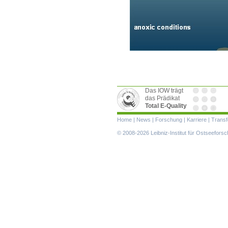
Das IOW trägt
das Prädikat
Total E-Quality
Navigation
Home
|
News
|
Forschung
|
Karriere
|
Transf
überspringen
© 2008-2026 Leibniz-Institut für Ostseefor