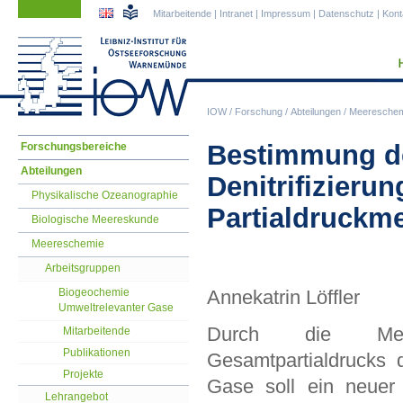
Navigation
Navigation
Mitarbeitende
|
Intranet
|
Impressum
|
Datenschutz
|
Kont
überspringen
überspringen
IOW
/
Forschung
/
Abteilungen
/
Meereschem
Navigation
Bestimmung der
Forschungsbereiche
überspringen
Abteilungen
Denitrifizieru
Physikalische Ozeanographie
Partialdruckm
Biologische Meereskunde
Meereschemie
Arbeitsgruppen
Biogeochemie
Annekatrin Löffler
Umweltrelevanter Gase
Durch die Mes
Mitarbeitende
Publikationen
Gesamtpartialdrucks 
Projekte
Gase soll ein neuer 
Lehrangebot