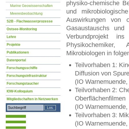
physiko-chemische Be
Marine Geowissenschaften
und mikrobiologisch
Meeresbeobachtung
Auswirkungen von o
S2B - Flachwasserprozesse
Gasaustauschs und 
Ostsee-Monitoring
Verbundprojekt i
Lehre
Physikochemiker,
Projekte
Mikrobiologen in folg
Publikationen
Datenportal
Teilvorhaben 1: Kin
Forschungsschiffe
Diffusion von Spur
Forschungsinfrastruktur
(IO Warnemuende, 
Forschungstaucher
Teilvorhaben 2: Ch
IOW-Kolloquium
Oberflächenfilmen
Mitgliedschaften in Netzwerken
(IO Warnemuende, I
Teilvorhaben 3: Mi
(IO Warnemuende,