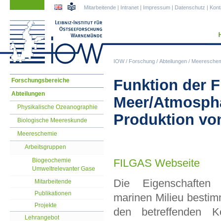
Navigation
Navigation
Mitarbeitende
|
Intranet
|
Impressum
|
Datenschutz
|
Kont
überspringen
überspringen
IOW
/
Forschung
/
Abteilungen
/
Meereschem
Navigation
Funktion der F
Forschungsbereiche
überspringen
Abteilungen
Meer/Atmosphä
Physikalische Ozeanographie
Produktion vo
Biologische Meereskunde
Meereschemie
Arbeitsgruppen
Biogeochemie
FILGAS Webseite
Umweltrelevanter Gase
Die Eigenschaften
Mitarbeitende
Publikationen
marinen Milieu bestim
Projekte
den betreffenden Ko
Lehrangebot