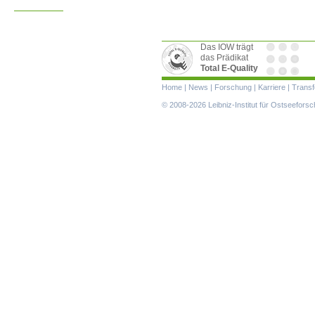
Das IOW trägt
das Prädikat
Total E-Quality
Navigation
Home
|
News
|
Forschung
|
Karriere
|
Transf
überspringen
© 2008-2026 Leibniz-Institut für Ostseefor