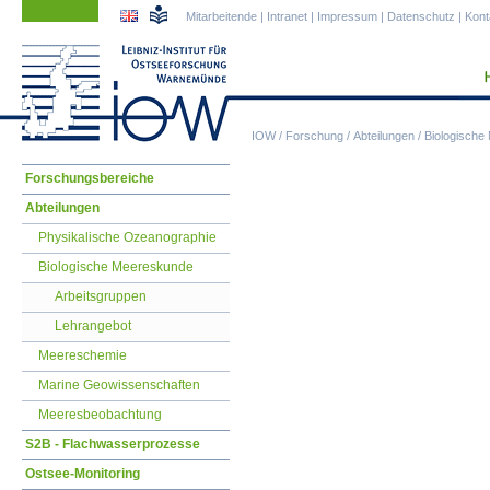
Navigation
Navigation
Mitarbeitende
|
Intranet
|
Impressum
|
Datenschutz
|
Kont
überspringen
überspringen
IOW
/
Forschung
/
Abteilungen
/
Biologische
Navigation
Forschungsbereiche
überspringen
Abteilungen
Physikalische Ozeanographie
Biologische Meereskunde
Arbeitsgruppen
Lehrangebot
Meereschemie
Marine Geowissenschaften
Meeresbeobachtung
S2B - Flachwasserprozesse
Ostsee-Monitoring