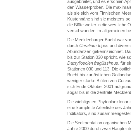
ausgebreitet, und es erschien A
den Wasserproben. Die maximale 
als sie sich vom Finnischen Meerb
Küstennähe sind sie meistens schw
die Blüte weiter in die westliche
verschwanden im allgemeinen ber
Die Mecklenburger Bucht war vo
durch
Ceratium tripos
und diverse
Abundanzen gekennzeichnet. Da
bis zur Station 030 spricht, wie 
Dactyliosolen fragilissimus
, für 
Stationen 030 und 113. Die östl
Bucht bis zur östlichen Gotland
weniger starke Blüten von
Coscin
sich Ende Oktober 2001 aufgrund
sogar bis in die zentrale Mecklen
Die wichtigsten Phytoplanktonart
eine komplette Artenliste des Jah
Indikators, sind zusammengestell
Die Sedimentation organischen M
Jahre 2000 durch zwei Haupteintr