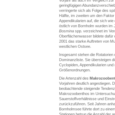
Vorjahr als auch im Vergleich zur
geringfügigen Abundanzverschieb
verringerte sich als Folge des spä
Hälfte, im zweiten um den Faktor
Appendikularien auf, die sich wie
östlich von Bornholm wurden im 
Bosmina
spp. verzeichnet im Ve
Oberflächenwasser bildete dafür
2001 das starke Auftreten von M
westlichen Ostsee.
Insgesamt stehen die Rotatorien 
Dominanzliste. Sie übersteigen 
Cyclopiden, Appendikularien und
Größenordnungen.
Die Artenzahl des
Makrozooben
Vorjahren deutlich angestiegen. D
beobachtende steigende Tendenz i
Makrozoobenthos im Untersuchungsg
Sauerstoffverhältnisse und Eins
zurückzuführen. Seit Jahren anha
Bornholmsee führte dort zu einem
Stationen betrug die Anzahl der 