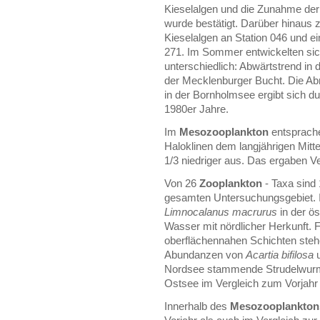
Kieselalgen und die Zunahme der 
wurde bestätigt. Darüber hinaus 
Kieselalgen an Station 046 und e
271. Im Sommer entwickelten sich
unterschiedlich: Abwärtstrend in 
der Mecklenburger Bucht. Die A
in der Bornholmsee ergibt sich 
1980er Jahre.
Im
Mesozooplankton
entsprache
Haloklinen dem langjährigen Mitte
1/3 niedriger aus. Das ergaben V
Von 26
Zooplankton
- Taxa sind 
gesamten Untersuchungsgebiet. I
Limnocalanus macrurus
in der ö
Wasser mit nördlicher Herkunft. F
oberflächennahen Schichten steh
Abundanzen von
Acartia bifilosa
Nordsee stammende Strudelwu
Ostsee im Vergleich zum Vorjahr
Innerhalb des
Mesozooplankton