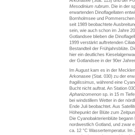
Arkonasee (Stat. 113) und der P
Mesodinium rubrum
. Die in der 
erwartenden Dinoflagellaten entwi
Bornholmsee und Pommerschen Bu
seit 1989 beobachtete Ausbreitun
sein, wie auch schon im Jahre 200
Gotlandsee blieben die Dinoflagell
1999 verstärkt auftretenden Cili
Bestandteil der Frühjahrsblüte. D
hier ein deutliches Kieselalgen
der Gotlandsee in der 90er Jahre
Im August kam es in der Mecklen
Arkonasee (Stat. 030) zu der erw
fragilissimus
, während eine Cyano
Bucht nicht auftrat. An Station 0
Aphanizomenon
sp. in 15 m Tiefe
bei windstillem Wetter in der nö
Ende Juli beobachtet. Aus Satelli
Höhepunkt der Blüte zum Zeitpunk
Die Cyanobakterienblüte begann b
nordwestlich Gotland, und zwar 
ca. 12 °C Wassertemperatur. Im J