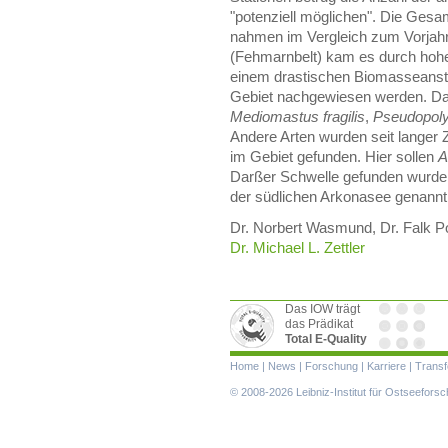
"potenziell möglichen". Die Ge
nahmen im Vergleich zum Vorjahr 
(Fehmarnbelt) kam es durch hoh
einem drastischen Biomasseanstie
Gebiet nachgewiesen werden. Da
Mediomastus fragilis
,
Pseudopoly
Andere Arten wurden seit langer Z
im Gebiet gefunden. Hier sollen
A
Darßer Schwelle gefunden wurde
der südlichen Arkonasee genannt
Dr. Norbert Wasmund, Dr. Falk Pol
Dr. Michael L. Zettler
Das IOW trägt
das Prädikat
Total E-Quality
Navigation
Home
|
News
|
Forschung
|
Karriere
|
Transf
überspringen
© 2008-2026 Leibniz-Institut für Ostseefor