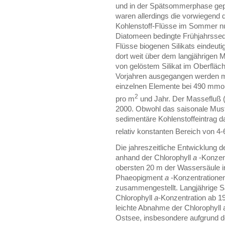
und in der Spätsommerphase gepr
waren allerdings die vorwiegend
Kohlenstoff-Flüsse im Sommer nu
Diatomeen bedingte Frühjahrssed
Flüsse biogenen Silikats eindeuti
dort weit über dem langjährigen M
von gelöstem Silikat im Oberflä
Vorjahren ausgegangen werden 
einzelnen Elemente bei 490 mmo
2
pro m
und Jahr. Der Massefluß (
2000. Obwohl das saisonale Muste
sedimentäre Kohlenstoffeintrag d
relativ konstanten Bereich von 4-
Die jahreszeitliche Entwicklung
anhand der Chlorophyll
a
-Konzent
obersten 20 m der Wassersäule in
Phaeopigment
a
-Konzentrationen
zusammengestellt. Langjährige S
Chlorophyll
a
-Konzentration ab 19
leichte Abnahme der Chlorophyll a
Ostsee, insbesondere aufgrund