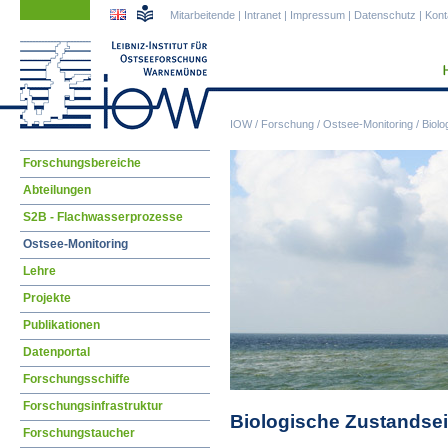
Navigation
Navigation
Mitarbeitende
|
Intranet
|
Impressum
|
Datenschutz
|
Kont
überspringen
überspringen
IOW
/
Forschung
/
Ostsee-Monitoring
/
Biolo
Navigation
Forschungsbereiche
überspringen
Abteilungen
S2B - Flachwasserprozesse
Ostsee-Monitoring
Lehre
Projekte
Publikationen
Datenportal
Forschungsschiffe
Forschungsinfrastruktur
Biologische Zustandse
Forschungstaucher