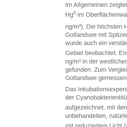
Im Allgemeinen zeigt
0
Hg
im Oberflächenwa
ng/m³). Die höchsten 
Gotlandsee mit Spitze
wurde auch ein verst
Gebiet beobachtet. En
ng/m³ in der westliche
gefunden. Zum Vergleic
Gotlandsee gemessen 
Das Inkubationsexperi
der Cyanobakterienblü
aufgezeichnet, mit de
unbehandelten, natürl
mit reduziertem Licht 