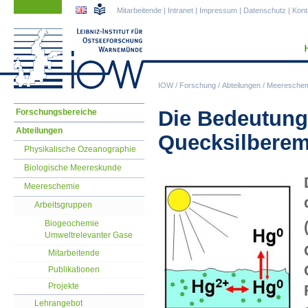
Navigation
Navigation
Mitarbeitende
|
Intranet
|
Impressum
|
Datenschutz
|
Kont
überspringen
überspringen
IOW
/
Forschung
/
Abteilungen
/
Meereschem
Navigation
Die Bedeutung 
Forschungsbereiche
überspringen
Abteilungen
Quecksilberem
Physikalische Ozeanographie
Biologische Meereskunde
Meereschemie
Arbeitsgruppen
Biogeochemie
Umweltrelevanter Gase
Mitarbeitende
Publikationen
Projekte
Lehrangebot