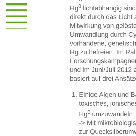
0
Hg
lichtabhängig sin
direkt durch das Licht
Mitwirkung von gelöst
Umwandlung durch Cyan
vorhandene, genetisch
Hg zu befreien. Im R
Forschungskampagnen 
und im Juni/Juli 2012
basiert auf drei Ansätz
Einige Algen und B
toxisches, ionische
0
Hg
umzuwandeln.
-> Mit mikrobiolog
zur Quecksilberumw