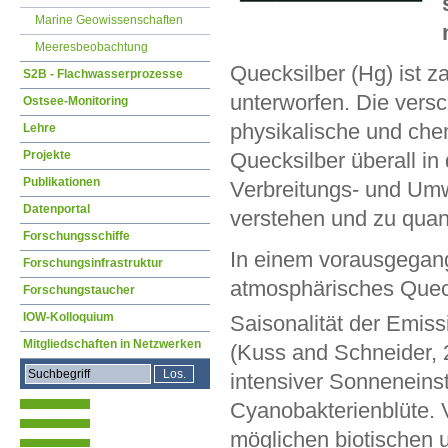
Marine Geowissenschaften
Meeresbeobachtung
Quecksilber (Hg) ist 
S2B - Flachwasserprozesse
unterworfen. Die vers
Ostsee-Monitoring
physikalische und chem
Lehre
Projekte
Quecksilber überall in 
Publikationen
Verbreitungs- und Um
Datenportal
verstehen und zu quant
Forschungsschiffe
In einem vorausgegange
Forschungsinfrastruktur
atmosphärisches Queck
Forschungstaucher
IOW-Kolloquium
Saisonalität der Emis
Mitgliedschaften in Netzwerken
(Kuss and Schneider,
intensiver Sonneneins
Cyanobakterienblüte. 
möglichen biotischen