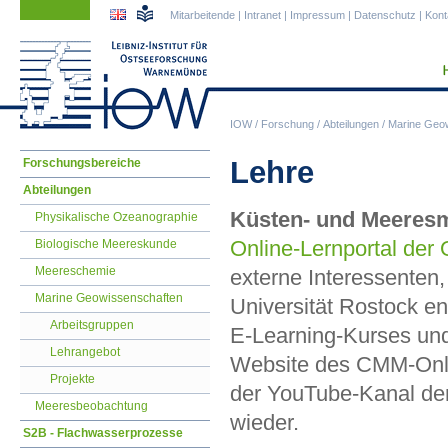
Navigation
Navigation
Mitarbeitende
|
Intranet
|
Impressum
|
Datenschutz
|
Kont
überspringen
überspringen
IOW
/
Forschung
/
Abteilungen
/
Marine Geo
Navigation
Lehre
Forschungsbereiche
überspringen
Abteilungen
Küsten- und Meeresm
Physikalische Ozeanographie
Online-Lernportal der 
Biologische Meereskunde
Meereschemie
externe Interessenten
Marine Geowissenschaften
Universität Rostock e
Arbeitsgruppen
E-Learning-Kurses und
Lehrangebot
Website des CMM-Onli
Projekte
der YouTube-Kanal der 
Meeresbeobachtung
wieder.
S2B - Flachwasserprozesse