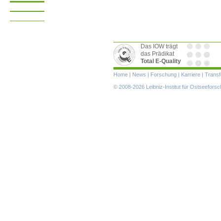
Das IOW trägt
das Prädikat
Total E-Quality
Navigation
Home
|
News
|
Forschung
|
Karriere
|
Transf
überspringen
© 2008-2026 Leibniz-Institut für Ostseefor