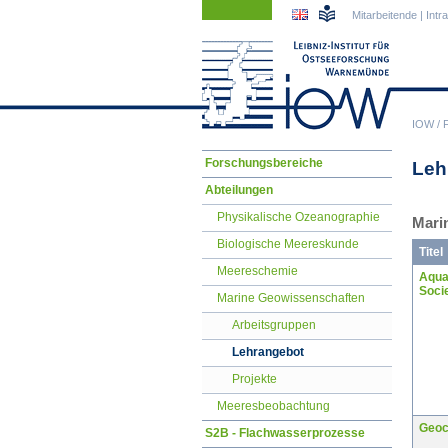
Navigation
Navigation
Mitarbeitende
|
Intr
überspringen
überspringen
IOW
/
Navigation
Forschungsbereiche
Leh
überspringen
Abteilungen
Physikalische Ozeanographie
Mari
Biologische Meereskunde
Titel
Meereschemie
Aqua
Soci
Marine Geowissenschaften
Arbeitsgruppen
Lehrangebot
Projekte
Meeresbeobachtung
Geoc
S2B - Flachwasserprozesse