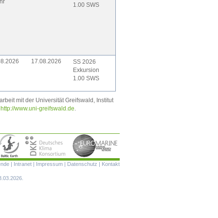
hr
1.00 SWS
08.2026
17.08.2026
SS 2026
Exkursion
1.00 SWS
it mit der Universität Greifswald, Institut
t
http://www.uni-greifswald.de
.
Navigation
ende
|
Intranet
|
Impressum
|
Datenschutz
|
Kontakt
überspringen
3.03.2026.