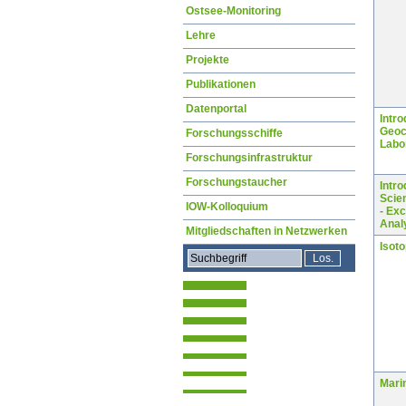
Ostsee-Monitoring
Lehre
Projekte
Publikationen
Datenportal
Intro
Geoc
Forschungsschiffe
Labo
Forschungsinfrastruktur
Forschungstaucher
Intro
Scie
IOW-Kolloquium
- Ex
Anal
Mitgliedschaften in Netzwerken
Isot
Mari