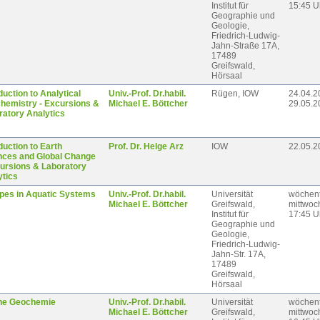
Institut für
15:45 U
Geographie und
Geologie,
Friedrich-Ludwig-
Jahn-Straße 17A,
17489
Greifswald,
Hörsaal
duction to Analytical
Univ.-Prof. Dr.habil.
Rügen, IOW
24.04.2
hemistry - Excursions &
Michael E. Böttcher
29.05.2
ratory Analytics
duction to Earth
Prof. Dr. Helge Arz
IOW
22.05.2
nces and Global Change
cursions & Laboratory
ytics
opes in Aquatic Systems
Univ.-Prof. Dr.habil.
Universität
wöchent
Michael E. Böttcher
Greifswald,
mittwoc
Institut für
17:45 U
Geographie und
Geologie,
Friedrich-Ludwig-
Jahn-Str. 17A,
17489
Greifswald,
Hörsaal
ne Geochemie
Univ.-Prof. Dr.habil.
Universität
wöchent
Michael E. Böttcher
Greifswald,
mittwoc