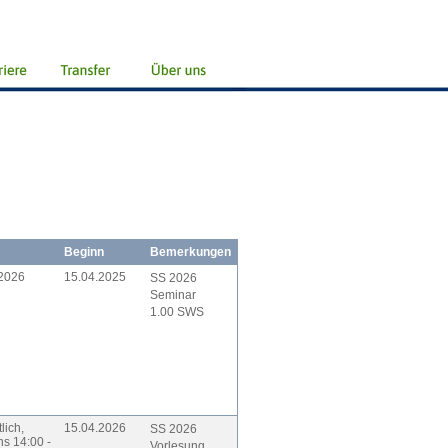
Beginn
Bemerkungen
2026
15.04.2025
SS 2026
Seminar
1.00 SWS
lich,
15.04.2026
SS 2026
hs 14:00 -
Vorlesung