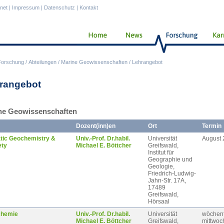
anet
|
Impressum
|
Datenschutz
|
Kontakt
Forschung
/
Abteilungen
/
Marine Geowissenschaften
/
Lehrangebot
rangebot
ne Geowissenschaften
Dozent(inn)en
Ort
Termin
tic Geochemistry &
Univ.-Prof. Dr.habil.
Universität
August 
ety
Michael E. Böttcher
Greifswald,
Institut für
Geographie und
Geologie,
Friedrich-Ludwig-
Jahn-Str. 17A,
17489
Greifswald,
Hörsaal
hemie
Univ.-Prof. Dr.habil.
Universität
wöchent
Michael E. Böttcher
Greifswald,
mittwoc