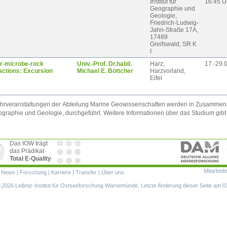
Institut für
16:45 U
Geographie und
Geologie,
Friedrich-Ludwig-
Jahn-Straße 17A,
17489
Greifswald, SR K
I
r-microbe-rock
Univ.-Prof. Dr.habil.
Harz,
17.-29.
actions: Excursion
Michael E. Böttcher
Harzvorland,
Eifel
hrveranstaltungen der
Abteilung Marine Geowissenschaften
werden in Zusammenarbe
ographie und Geologie, durchgeführt. Weitere Informationen über das Studium gib
Das IOW trägt
das Prädikat
Total E-Quality
Mitarbeit
ion
|
News
|
Forschung
|
Karriere
|
Transfer
|
Über uns
ringen
2026 Leibniz-Institut für Ostseeforschung Warnemünde. Letzte Änderung dieser Seite am 0