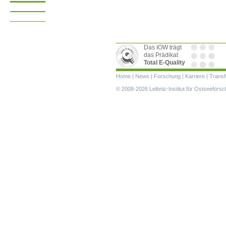
Das IOW trägt
das Prädikat
Total E-Quality
Navigation
Home
|
News
|
Forschung
|
Karriere
|
Transf
überspringen
© 2008-2026 Leibniz-Institut für Ostseefor