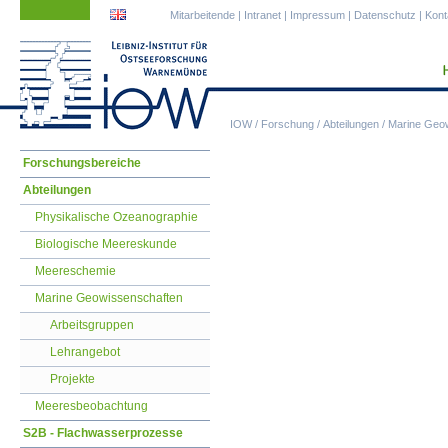
Navigation
Navigation
Mitarbeitende
|
Intranet
|
Impressum
|
Datenschutz
|
Kont
überspringen
überspringen
IOW
/
Forschung
/
Abteilungen
/
Marine Geo
Navigation
Forschungsbereiche
überspringen
Abteilungen
Physikalische Ozeanographie
Biologische Meereskunde
Meereschemie
Marine Geowissenschaften
Arbeitsgruppen
Lehrangebot
Projekte
Meeresbeobachtung
S2B - Flachwasserprozesse