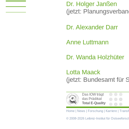
Dr. Holger Janßen
(jetzt: Planungsverba
Dr. Alexander Darr
Anne Luttmann
Dr. Wanda Holzhüter
Lotta Maack
(jetzt: Bundesamt für 
Das IOW trägt
das Prädikat
Total E-Quality
Navigation
Home
|
News
|
Forschung
|
Karriere
|
Transf
überspringen
© 2008-2026 Leibniz-Institut für Ostseefor