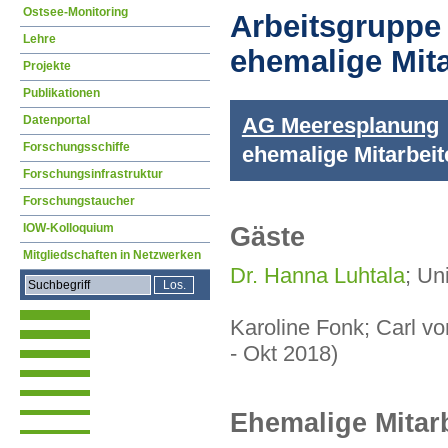
Ostsee-Monitoring
Arbeitsgruppe
Lehre
ehemalige Mita
Projekte
Publikationen
Datenportal
AG Meeresplanung
Forschungsschiffe
ehemalige Mitarbei
Forschungsinfrastruktur
Forschungstaucher
IOW-Kolloquium
Gäste
Mitgliedschaften in Netzwerken
Dr. Hanna Luhtala
; Un
Karoline Fonk; Carl vo
- Okt 2018)
Ehemalige Mitarb