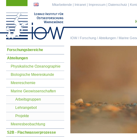
Navigation
Navigation
Mitarbeitende
|
Intranet
|
Impressum
|
Datenschutz
|
Kont
überspringen
überspringen
IOW
/
Forschung
/
Abteilungen
/
Marine Geo
Navigation
Forschungsbereiche
überspringen
Abteilungen
Physikalische Ozeanographie
Biologische Meereskunde
Meereschemie
Marine Geowissenschaften
Arbeitsgruppen
Lehrangebot
Projekte
Meeresbeobachtung
S2B - Flachwasserprozesse