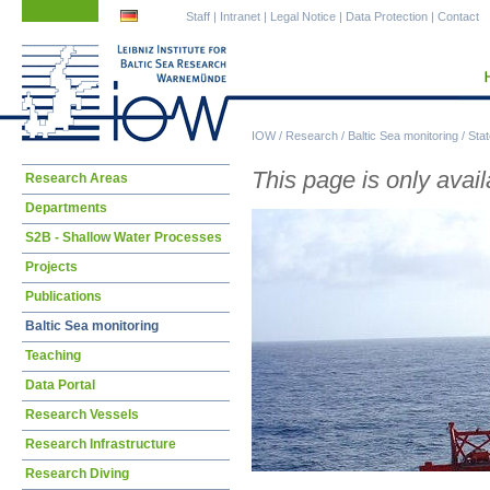
Skip
Skip
Staff
|
Intranet
|
Legal Notice
|
Data Protection
|
Contact
navigation
navigation
IOW
/
Research
/
Baltic Sea monitoring
/
Stat
Skip
This page is only avai
Research Areas
navigation
Departments
S2B - Shallow Water Processes
Projects
Publications
Baltic Sea monitoring
Teaching
Data Portal
Research Vessels
Research Infrastructure
Research Diving