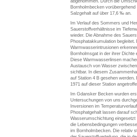
abgenommen. Durch die Umschic
Bornholmbecken vorübergehend unt
Salzgehalt auf über 17,6 ‰ an.
Im Verlauf des Sommers und Herb
Sauerstoffverhältnisse im Tiefe
wieder. Die Abnahme des Sauerst
Phosphatakkumulation begleitet.
Warmwasserintrusionen erkennen,
Bornholmsgat in der ihrer Dichte 
Diese Warmwasserlinsen machen i
Austausch von Wasser zwischen
sichtbar. In diesem Zusammenha
auf Station 4 B gesehen werden. 
1971 auf dieser Station angetroffe
Im Gdansker Becken wurden erst
Untersuchungen von uns durchgef
Inversionen im Temperaturverlauf,
Phosphatgehalt lassen darauf sch
Wasserumschichtung eingesetzt ha
die Lebensbedingungen verbesser
im Bornholmbecken. Die relativ 
der Sauerstoffverteilung, die in