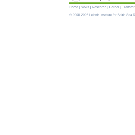
Skip
Home
|
News
|
Research
|
Career
|
Transfer
navigation
© 2008-2026 Leibniz Institute for Baltic Se