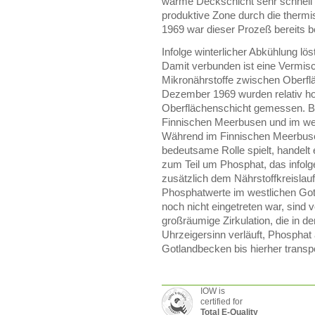
warme Deckschicht sehr schnell 
produktive Zone durch die thermi
1969 war dieser Prozeß bereits b
Infolge winterlicher Abkühlung lö
Damit verbunden ist eine Vermis
Mikronährstoffe zwischen Oberfl
Dezember 1969 wurden relativ ho
Oberflächenschicht gemessen. 
Finnischen Meerbusen und im wes
Während im Finnischen Meerbuse
bedeutsame Rolle spielt, handelt
zum Teil um Phosphat, das infolg
zusätzlich dem Nährstoffkreislau
Phosphatwerte im westlichen Go
noch nicht eingetreten war, sind 
großräumige Zirkulation, die in
Uhrzeigersinn verläuft, Phosphat
Gotlandbecken bis hierher transpo
IOW is
certified for
Total E-Quality