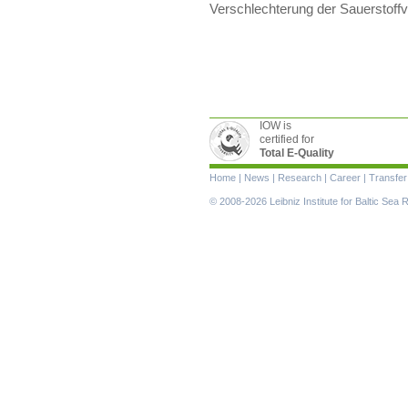
Verschlechterung der Sauerstoffve
IOW is
certified for
Total E-Quality
Skip
Home
|
News
|
Research
|
Career
|
Transfer
navigation
© 2008-2026 Leibniz Institute for Baltic Se