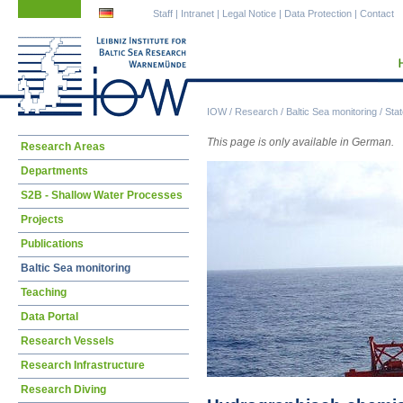
Skip
Skip
Staff
|
Intranet
|
Legal Notice
|
Data Protection
|
Contact
navigation
navigation
IOW
/
Research
/
Baltic Sea monitoring
/
Stat
This page is only available in German.
Skip
Research Areas
navigation
Departments
S2B - Shallow Water Processes
Projects
Publications
Baltic Sea monitoring
Teaching
Data Portal
Research Vessels
Research Infrastructure
Research Diving