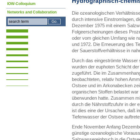
Hydrographisch-chemis
IOW-Colloquium
Networks and Collaboration
Die ozeanologischen Verhältniss
durch intensive Einstromlagen, 
Dezember 1975 mit einem Salzwa
Folgeerscheinungen dieses Proz
oder vom gleichen Umfang wie n
und 1972. Die Erneuerung des Ti
der Sauerstoffverhältnisse in na
Durch das eingeströmte Wasser s
wurden der euphoten Schicht der
zugeführt. Die im Zusammenhan
beobachteten, relativ hohen Amm
Ostsee und im Arkonabecken zei
organischen Stoffen belastet war 
überwunden hatte. Zusammen mit 
durch die Nährstoffzufuhr in der
ist dies eine der Ursachen, daß
Tiefenwasser der Ostsee auftrete
Ende November Anfang Dezember 
günstige ozeanologische Vorauss
Salzwassereinbruch in die Ostse