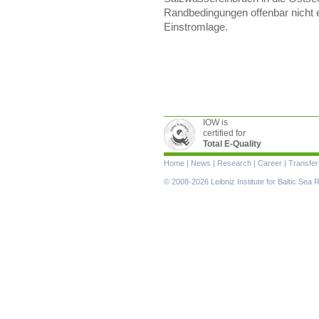
Randbedingungen offenbar nicht e
Einstromlage.
IOW is
certified for
Total E-Quality
Skip
Home
|
News
|
Research
|
Career
|
Transfer
navigation
© 2008-2026 Leibniz Institute for Baltic Se