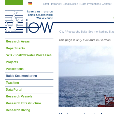
Skip
Skip
Staff
|
Intranet
|
Legal Notice
|
Data Protection
|
Contact
navigation
navigation
IOW
/
Research
/
Baltic Sea monitoring
/
Stat
This page is only available in German.
Skip
Research Areas
navigation
Departments
S2B - Shallow Water Processes
Projects
Publications
Baltic Sea monitoring
Teaching
Data Portal
Research Vessels
Research Infrastructure
Research Diving