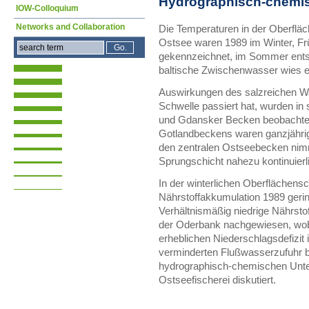
Hydrographisch-chemis
IOW-Colloquium
Networks and Collaboration
Die Temperaturen in der Oberfläc
Ostsee waren 1989 im Winter, Fr
gekennzeichnet, im Sommer ents
baltische Zwischenwasser wies eb
Auswirkungen des salzreichen W
Schwelle passiert hat, wurden i
und Gdansker Becken beobachtet
Gotlandbeckens waren ganzjähri
den zentralen Ostseebecken nimm
Sprungschicht nahezu kontinuierl
In der winterlichen Oberflächensc
Nährstoffakkumulation 1989 gerin
Verhältnismäßig niedrige Nährsto
der Oderbank nachgewiesen, w
erheblichen Niederschlagsdefizit
verminderten Flußwasserzufuhr b
hydrographisch-chemischen Unte
Ostseefischerei diskutiert.