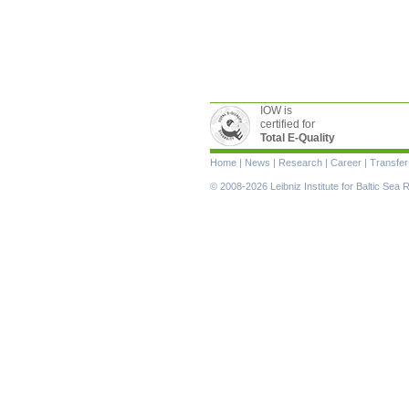
IOW is
certified for
Total E-Quality
Skip
Home
|
News
|
Research
|
Career
|
Transfer
navigation
© 2008-2026 Leibniz Institute for Baltic Se