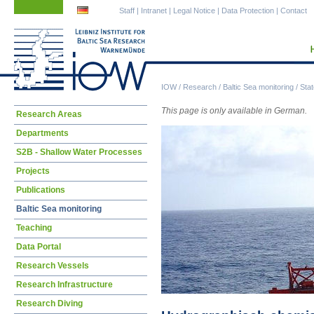
Skip
Skip
Staff
|
Intranet
|
Legal Notice
|
Data Protection
|
Contact
navigation
navigation
IOW
/
Research
/
Baltic Sea monitoring
/
Stat
This page is only available in German.
Skip
Research Areas
navigation
Departments
S2B - Shallow Water Processes
Projects
Publications
Baltic Sea monitoring
Teaching
Data Portal
Research Vessels
Research Infrastructure
Research Diving