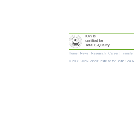
IOW is
certified for
Total E-Quality
Skip
Home
|
News
|
Research
|
Career
|
Transfer
navigation
© 2008-2026 Leibniz Institute for Baltic Se