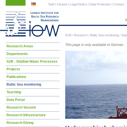
Skip
Skip
Staff
|
Intranet
|
Legal Notice
|
Data Protection
|
Contact
navigation
navigation
IOW
/
Research
/
Baltic Sea monitoring
/
Stat
This page is only available in German.
Skip
Research Areas
navigation
Departments
S2B - Shallow Water Processes
Projects
Publications
Baltic Sea monitoring
Teaching
Data Portal
Research Vessels
Research Infrastructure
Research Diving