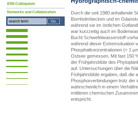
Hydrographisch-chemis
IOW-Colloquium
Networks and Collaboration
Durch die seit 1980 anhaltende S
Bornholmbecken und im Gdansker
während sie im östlichen Gotlan
war kurzzeitig auch im Bodenwa
Bucht Schwefelwasserstoff vorhan
während dieser Extremsituation 
Phosphatkonzentrationen (> 1 µm
Ostsee gemessen. Mit fast 150 
der Frühjahrsblüte des Phytoplan
auf. Untersuchungen über die Näh
Frühjahrsblüte ergaben, daß die 
Phosphorverbindungen trotz der 
wahrscheinlich in einem Verhält
mittleren chemischen Zusammen
entspricht.