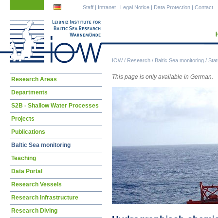
Skip
Skip
Staff
|
Intranet
|
Legal Notice
|
Data Protection
|
Contact
navigation
navigation
IOW
/
Research
/
Baltic Sea monitoring
/
Stat
This page is only available in German.
Skip
Research Areas
navigation
Departments
S2B - Shallow Water Processes
Projects
Publications
Baltic Sea monitoring
Teaching
Data Portal
Research Vessels
Research Infrastructure
Research Diving