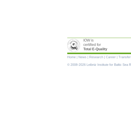
IOW is
certified for
Total E-Quality
Skip
Home
|
News
|
Research
|
Career
|
Transfer
navigation
© 2008-2026 Leibniz Institute for Baltic Se