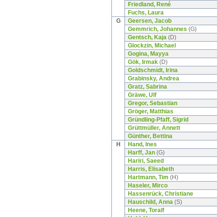
Friedland, René
Fuchs, Laura
G
Geersen, Jacob
Gemmrich, Johannes
(G)
Gentsch, Kaja
(D)
Glockzin, Michael
Gogina, Mayya
Gök, Irmak
(D)
Goldschmidt, Irina
Grabinsky, Andrea
Gratz, Sabrina
Gräwe, Ulf
Gregor, Sebastian
Gröger, Matthias
Gründling-Pfaff, Sigrid
Grüttmüller, Annett
Günther, Bettina
H
Hand, Ines
Harff, Jan
(G)
Hariri, Saeed
Harris, Elisabeth
Hartmann, Tim
(H)
Haseler, Mirco
Hassenrück, Christiane
Hauschild, Anna
(S)
Heene, Toralf