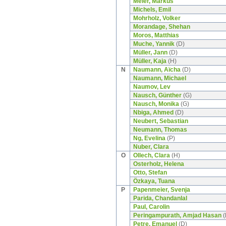
Meier, Markus
Michels, Emil
Mohrholz, Volker
Morandage, Shehan
Moros, Matthias
Muche, Yannik
(D)
Müller, Jann
(D)
Müller, Kaja
(H)
N
Naumann, Aïcha
(D)
Naumann, Michael
Naumov, Lev
Nausch, Günther
(G)
Nausch, Monika
(G)
Nbiga, Ahmed
(D)
Neubert, Sebastian
Neumann, Thomas
Ng, Evelina
(P)
Nuber, Clara
O
Ollech, Clara
(H)
Osterholz, Helena
Otto, Stefan
Özkaya, Tuana
P
Papenmeier, Svenja
Parida, Chandanlal
Paul, Carolin
Peringampurath, Amjad Hasan
(
Petre, Emanuel
(D)