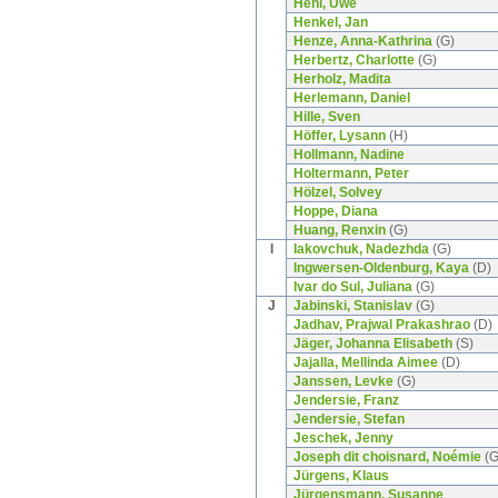
Hehl, Uwe
Henkel, Jan
Henze, Anna-Kathrina
(G)
Herbertz, Charlotte
(G)
Herholz, Madita
Herlemann, Daniel
Hille, Sven
Höffer, Lysann
(H)
Hollmann, Nadine
Holtermann, Peter
Hölzel, Solvey
Hoppe, Diana
Huang, Renxin
(G)
I
Iakovchuk, Nadezhda
(G)
Ingwersen-Oldenburg, Kaya
(D)
Ivar do Sul, Juliana
(G)
J
Jabinski, Stanislav
(G)
Jadhav, Prajwal Prakashrao
(D)
Jäger, Johanna Elisabeth
(S)
Jajalla, Mellinda Aimee
(D)
Janssen, Levke
(G)
Jendersie, Franz
Jendersie, Stefan
Jeschek, Jenny
Joseph dit choisnard, Noémie
(G
Jürgens, Klaus
Jürgensmann, Susanne