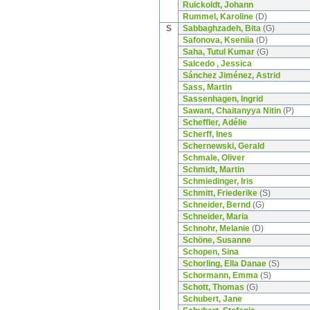
Ruickoldt, Johann
Rummel, Karoline
(D)
S
Sabbaghzadeh, Bita
(G)
Safonova, Kseniia
(D)
Saha, Tutul Kumar
(G)
Salcedo , Jessica
Sánchez Jiménez, Astrid
Sass, Martin
Sassenhagen, Ingrid
Sawant, Chaitanyya Nitin
(P)
Scheffler, Adélie
Scherff, Ines
Schernewski, Gerald
Schmale, Oliver
Schmidt, Martin
Schmiedinger, Iris
Schmitt, Friederike
(S)
Schneider, Bernd
(G)
Schneider, Maria
Schnohr, Melanie
(D)
Schöne, Susanne
Schopen, Sina
Schorling, Ella Danae
(S)
Schormann, Emma
(S)
Schott, Thomas
(G)
Schubert, Jane