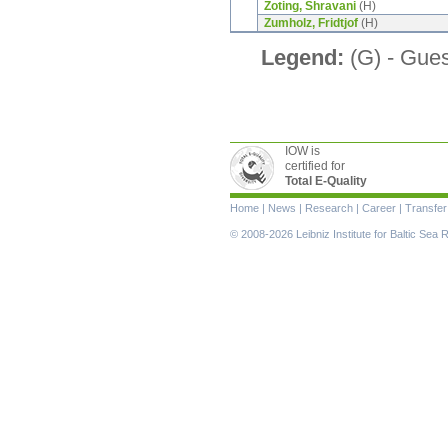
Zoting, Shravani
(H)
Zumholz, Fridtjof
(H)
Legend:
(G) - Guest
IOW is
certified for
Total E-Quality
Skip
Home
|
News
|
Research
|
Career
|
Transfer
navigation
© 2008-2026 Leibniz Institute for Baltic Se