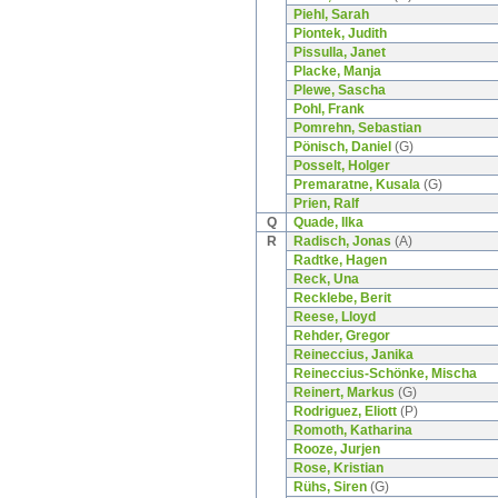
Piehl, Sarah
Piontek, Judith
Pissulla, Janet
Placke, Manja
Plewe, Sascha
Pohl, Frank
Pomrehn, Sebastian
Pönisch, Daniel
(G)
Posselt, Holger
Premaratne, Kusala
(G)
Prien, Ralf
Q
Quade, Ilka
R
Radisch, Jonas
(A)
Radtke, Hagen
Reck, Una
Recklebe, Berit
Reese, Lloyd
Rehder, Gregor
Reineccius, Janika
Reineccius-Schönke, Mischa
Reinert, Markus
(G)
Rodriguez, Eliott
(P)
Romoth, Katharina
Rooze, Jurjen
Rose, Kristian
Rühs, Siren
(G)