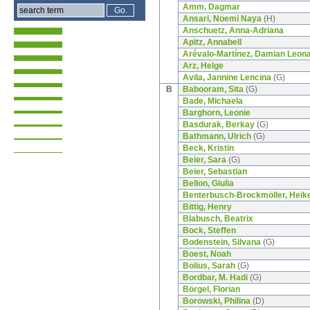
Amm, Dagmar
Ansari, Noemi Naya
(H)
Anschuetz, Anna-Adriana
Apitz, Annabell
Arévalo-Martínez, Damian Leon
Arz, Helge
Avila, Jannine Lencina
(G)
B
Babooram, Sita
(G)
Bade, Michaela
Barghorn, Leonie
Basdurak, Berkay
(G)
Bathmann, Ulrich
(G)
Beck, Kristin
Beier, Sara
(G)
Beier, Sebastian
Bellon, Giulia
Benterbusch-Brockmöller, Heik
Bittig, Henry
Blabusch, Beatrix
Bock, Steffen
Bodenstein, Silvana
(G)
Boest, Noah
Bolius, Sarah
(G)
Bordbar, M. Hadi
(G)
Börgel, Florian
Borowski, Philina
(D)