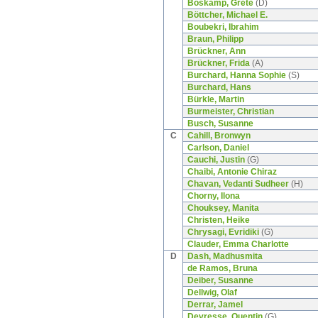
Boskamp, Grete
(D)
Böttcher, Michael E.
Boubekri, Ibrahim
Braun, Philipp
Brückner, Ann
Brückner, Frida
(A)
Burchard, Hanna Sophie
(S)
Burchard, Hans
Bürkle, Martin
Burmeister, Christian
Busch, Susanne
C
Cahill, Bronwyn
Carlson, Daniel
Cauchi, Justin
(G)
Chaibi, Antonie Chiraz
Chavan, Vedanti Sudheer
(H)
Chorny, Ilona
Chouksey, Manita
Christen, Heike
Chrysagi, Evridiki
(G)
Clauder, Emma Charlotte
D
Dash, Madhusmita
de Ramos, Bruna
Deiber, Susanne
Dellwig, Olaf
Derrar, Jamel
Devresse, Quentin
(G)