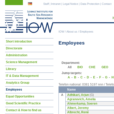
Skip
Skip
Staff
|
Intranet
|
Legal Notice
|
Data Protection
|
Contact
navigation
navigation
IOW
/
About us
/
Employees
Skip
Short introduction
Employees
navigation
Directorate
Administration
Science Management
Department:
All
BIO
CHE
GEO
Library
Jump targets:
IT & Data Management
A
-
B
-
C
-
D
-
E
-
F
-
G
-
Analytics Group
Telefon national: 0381 5197 nnn / Telef
Name
Employees
A
Adhikari, Arjun
(G)
Equal Opportunities
Agranovich, Amelia
Good Scientific Practice
Ahmerkamp, Soeren
Albert, Jeremy
Contact & How to find us
Albrecht, René