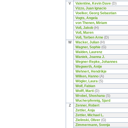
V
Valentine, Kevin Dave
(D)
Vizzo, Juan Ignacio
Voelker, Georg Sebastian
Vogts, Angela
von Thenen, Miriam
Voß, Jakob
(H)
Voß, Maren
Voß, Torben Arne
(D)
W
Wacker, Julian
(H)
Wagner, Sophie
(G)
Walden, Laurenz
Waniek, Joanna J.
Wegner-Repke, Johannes
Wegwerth, Antje
Wehnert, Hendrikje
Wilken, Hanno
(A)
Wögler, Laura
(S)
Wolf, Fabian
Wolff, Marti
(D)
Wrobel, Shoshana
(S)
Wucherpfennig, Sjard
Z
Zenner, Robert
Zettler, Anja
Zettler, Michael L.
Zielinski, Oliver
(G)
Zimmermann, Svenja