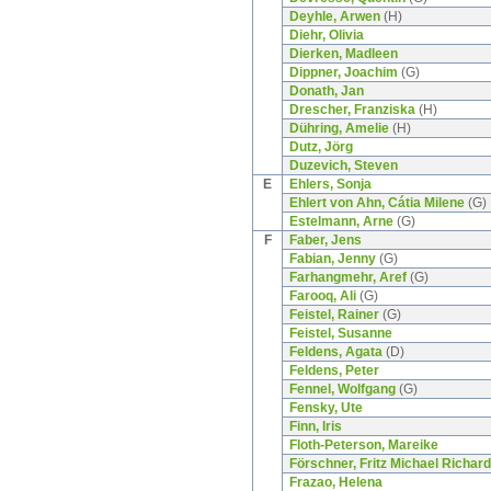
Deyhle, Arwen
(H)
Diehr, Olivia
Dierken, Madleen
Dippner, Joachim
(G)
Donath, Jan
Drescher, Franziska
(H)
Dühring, Amelie
(H)
Dutz, Jörg
Duzevich, Steven
E
Ehlers, Sonja
Ehlert von Ahn, Cátia Milene
(G)
Estelmann, Arne
(G)
F
Faber, Jens
Fabian, Jenny
(G)
Farhangmehr, Aref
(G)
Farooq, Ali
(G)
Feistel, Rainer
(G)
Feistel, Susanne
Feldens, Agata
(D)
Feldens, Peter
Fennel, Wolfgang
(G)
Fensky, Ute
Finn, Iris
Floth-Peterson, Mareike
Förschner, Fritz Michael Richard
Frazao, Helena