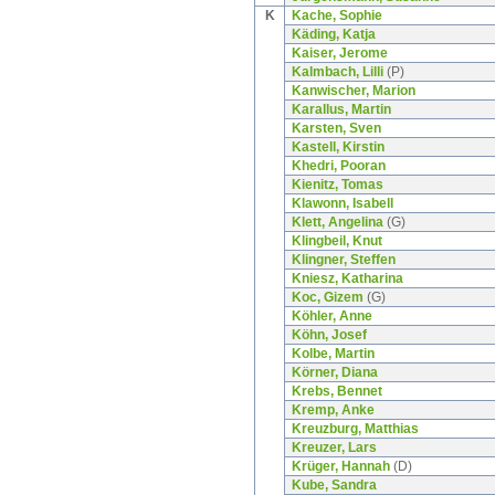
K
Kache, Sophie
Käding, Katja
Kaiser, Jerome
Kalmbach, Lilli
(P)
Kanwischer, Marion
Karallus, Martin
Karsten, Sven
Kastell, Kirstin
Khedri, Pooran
Kienitz, Tomas
Klawonn, Isabell
Klett, Angelina
(G)
Klingbeil, Knut
Klingner, Steffen
Kniesz, Katharina
Koc, Gizem
(G)
Köhler, Anne
Köhn, Josef
Kolbe, Martin
Körner, Diana
Krebs, Bennet
Kremp, Anke
Kreuzburg, Matthias
Kreuzer, Lars
Krüger, Hannah
(D)
Kube, Sandra