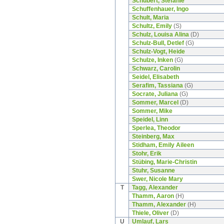
Schubert, Stefanie
Schuffenhauer, Ingo
Schult, Maria
Schultz, Emily
(S)
Schulz, Louisa Alina
(D)
Schulz-Bull, Detlef
(G)
Schulz-Vogt, Heide
Schulze, Inken
(G)
Schwarz, Carolin
Seidel, Elisabeth
Serafim, Tassiana
(G)
Socrate, Juliana
(G)
Sommer, Marcel
(D)
Sommer, Mike
Speidel, Linn
Sperlea, Theodor
Steinberg, Max
Stidham, Emily Aileen
Stohr, Erik
Stübing, Marie-Christin
Stuhr, Susanne
Swer, Nicole Mary
T
Tagg, Alexander
Thamm, Aaron
(H)
Thamm, Alexander
(H)
Thiele, Oliver
(D)
U
Umlauf, Lars