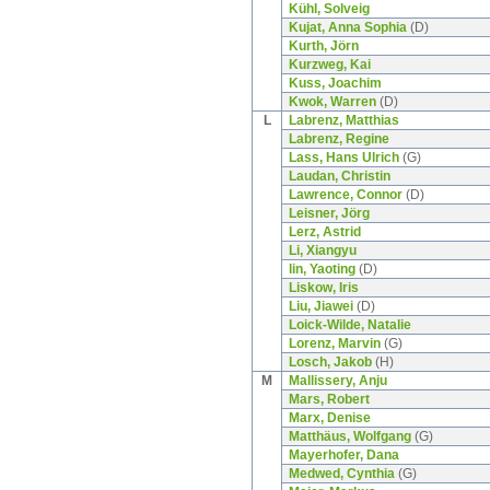
Kühl, Solveig
Kujat, Anna Sophia
(D)
Kurth, Jörn
Kurzweg, Kai
Kuss, Joachim
Kwok, Warren
(D)
L
Labrenz, Matthias
Labrenz, Regine
Lass, Hans Ulrich
(G)
Laudan, Christin
Lawrence, Connor
(D)
Leisner, Jörg
Lerz, Astrid
Li, Xiangyu
lin, Yaoting
(D)
Liskow, Iris
Liu, Jiawei
(D)
Loick-Wilde, Natalie
Lorenz, Marvin
(G)
Losch, Jakob
(H)
M
Mallissery, Anju
Mars, Robert
Marx, Denise
Matthäus, Wolfgang
(G)
Mayerhofer, Dana
Medwed, Cynthia
(G)