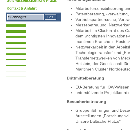
Gute wissenschaftliche Praxis
Mitarbeitersensibilisierung u
Kontakt & Anfahrt
Patentberatung, -verwaltung,
Vertriebspartnersuche, Vertr
Messebetreuung, Netzwerkarbe
Mitarbeit im Clusterrat des
Oc
dem wichtigsten Innovations-
maritimen Branche in Rostoc
Netzwerkarbeit in den Arbeit
Technologietransfer“ und „Eu
Transfernetzwerken von Mec
Holstein, der Gesellschaft f
Maritimen Cluster Norddeuts
Drittmittelberatung
EU-Beratung für IOW-Wissens
unterstützende Projektkoordi
Besucherbetreuung
Gruppenführungen und Besuc
Ausstellungen „Forschungsvil
Unsere Baltische Pfütze“