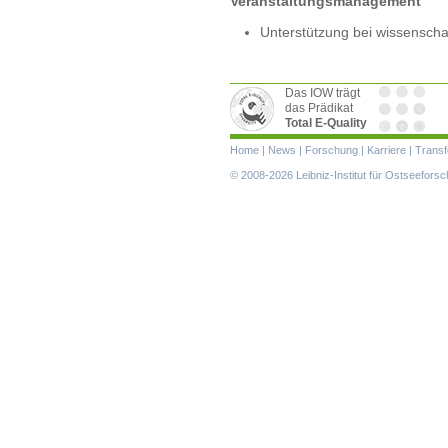
Veranstaltungsmanagement
Unterstützung bei wissenscha
Das IOW trägt
das Prädikat
Total E-Quality
Navigation
Home
|
News
|
Forschung
|
Karriere
|
Transf
überspringen
© 2008-2026 Leibniz-Institut für Ostseefor