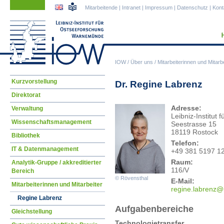
Navigation
Navigation
Mitarbeitende
|
Intranet
|
Impressum
|
Datenschutz
|
Kont
überspringen
überspringen
IOW
/
Über uns
/
Mitarbeiterinnen und Mitarbe
Navigation
Kurzvorstellung
Dr. Regine Labrenz
überspringen
Direktorat
Adresse:
Verwaltung
Leibniz-Institu
Wissenschaftsmanagement
Seestrasse 15
18119 Rostock
Bibliothek
Telefon:
IT & Datenmanagement
+49 381 5197 1
Raum:
Analytik-Gruppe / akkreditierter
116/V
Bereich
© Rövensthal
E-Mail:
Mitarbeiterinnen und Mitarbeiter
regi
ne.labrenz@
Regine Labrenz
Aufgabenbereiche
Gleichstellung
Technologietransfer