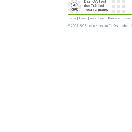
Das IOW trägt
das Prädikat
Total E-Quality
Navigation
Home
|
News
|
Forschung
|
Karriere
|
Transf
überspringen
© 2008-2026 Leibniz-Institut für Ostseefor