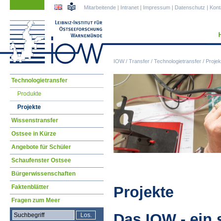
Navigation
Navigation
Mitarbeitende
|
Intranet
|
Impressum
|
Datenschutz
|
Kont
überspringen
überspringen
IOW
/
Transfer
/
Technologietransfer
/
Projek
Navigation
Technologietransfer
überspringen
Produkte
Projekte
Wissenstransfer
Ostsee in Kürze
Angebote für Schüler
Schaufenster Ostsee
Bürgerwissenschaften
Projekte
Faktenblätter
Fragen zum Meer
Das IOW - ein 