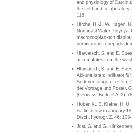
and physiology of Carcinu
the field and in laboratory
118
Hirche, H.-J., W. Hagen, 
Northeast Water Polynya, 
macrozooplankton distribu
herbivorous copepods durin
Hlawatsch, S. and E. Sues
accumulates from the west
Hlawatsch, S. and E. Sue
Akkumulaten: Indikator für
Sedimentologen-Treffen, G
der Vorträge und Poster. G
(Geowiss. Beitr. R.A; 2): 7
Huber, K., E. Kleine, H. U
Baltic inflow in January 1
Dtsch. hydrogr. Z. 46: 103
Jost, G. and G. Klinkenber