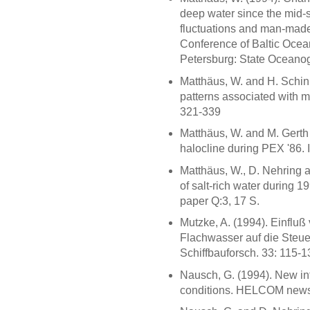
deep water since the mid-s
fluctuations and man-made 
Conference of Baltic Ocean
Petersburg: State Oceanogr
Matthäus, W. and H. Schin
patterns associated with ma
321-339
Matthäus, W. and M. Gerth 
halocline during PEX '86. 
Matthäus, W., D. Nehring a
of salt-rich water during 1
paper Q:3, 17 S.
Mutzke, A. (1994). Einflu
Flachwasser auf die Steue
Schiffbauforsch. 33: 115-1
Nausch, G. (1994). New in
conditions. HELCOM news