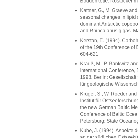
Boddenkette. Rostocker mee
Kattner, G., M. Graeve an
seasonal changes in lipid 
dominant Antarctic copep
and Rhincalanus gigas. Mar
Kerstan, E. (1994). Carboh
of the 19th Conference of
604-621
Krauß, M., P. Bankwitz and
International Conference, 
1993. Berlin: Gesellschaft 
für geologische Wissensch
Krüger, S., W. Roeder and 
Institut für Ostseeforschun
the new German Baltic Mea
Conference of Baltic Ocean
Petersburg: State Oceanogr
Kube, J. (1994). Aspekte 
an der südlichen Ostssekü