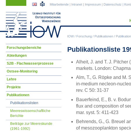
Navigation
Navigation
Mitarbeitende
|
Intranet
|
Impressum
|
Datenschutz
|
Kont
überspringen
überspringen
IOW
/
Forschung
/
Publikationen
/
Publikation
Navigation
Publikationsliste 1
Forschungsbereiche
überspringen
Abteilungen
Alheit, J. and T. J. Pitche
S2B - Flachwasserprozesse
markets. London: Chapman
Ostsee-Monitoring
Alm, T., G. Röpke and M. S
Lehre
in-medium necleon-nucleon
Projekte
rev. C 50: 31-37
Publikationen
Bauerfeind, E., B. v. Bodu
Publikationslisten
flux and composition of se
Meereswissenschaftliche
mar. syst. 5: 411-423
Berichte
Behrends, G., G. Breuel an
Beiträge zur Meereskunde
of mesozooplankton specie
(1961-1992)