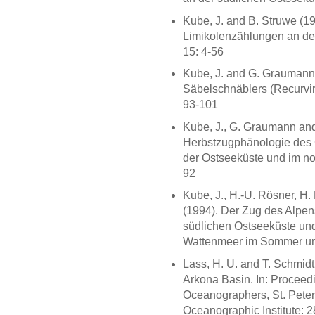
Kube, J. and B. Struwe (1
Limikolenzählungen an de
15: 4-56
Kube, J. and G. Graumann
Säbelschnäblers (Recurvir
93-101
Kube, J., G. Graumann and
Herbstzugphänologie des Go
der Ostseeküste und im no
92
Kube, J., H.-U. Rösner, H
(1994). Der Zug des Alpens
südlichen Ostseeküste und
Wattenmeer im Sommer und
Lass, H. U. and T. Schmidt 
Arkona Basin. In: Proceedi
Oceanographers, St. Peters
Oceanographic Institute: 