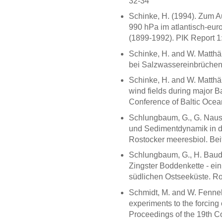
32-34
Schinke, H. (1994). Zum A
990 hPa im atlantisch-eu
(1899-1992). PIK Report 1
Schinke, H. and W. Matthä
bei Salzwassereinbrüchen 
Schinke, H. and W. Matthä
wind fields during major Ba
Conference of Baltic Ocea
Schlungbaum, G., G. Nausc
und Sedimentdynamik in 
Rostocker meeresbiol. Beit
Schlungbaum, G., H. Baud
Zingster Boddenkette - ei
südlichen Ostseeküste. Ros
Schmidt, M. and W. Fennel 
experiments to the forcing o
Proceedings of the 19th C