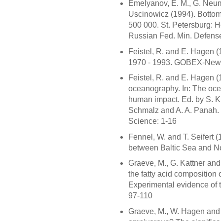
Emelyanov, E. M., G. Neu
Uscinowicz (1994). Bottom 
500 000. St. Petersburg: 
Russian Fed. Min. Defens
Feistel, R. and E. Hagen (
1970 - 1993. GOBEX-Newsl
Feistel, R. and E. Hagen 
oceanography. In: The oc
human impact. Ed. by S. K.
Schmalz and A. A. Panah.
Science: 1-16
Fennel, W. and T. Seifert (
between Baltic Sea and No
Graeve, M., G. Kattner an
the fatty acid composition
Experimental evidence of tr
97-110
Graeve, M., W. Hagen and 