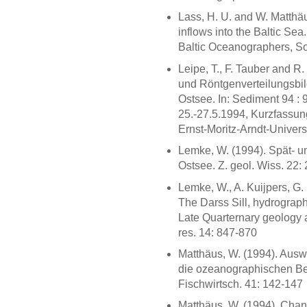
Lass, H. U. and W. Matthäus
inflows into the Baltic Sea
Baltic Oceanographers, So
Leipe, T., F. Tauber and R
und Röntgenverteilungsbi
Ostsee. In: Sediment 94 : 
25.-27.5.1994, Kurzfassun
Ernst-Moritz-Arndt-Universi
Lemke, W. (1994). Spät- u
Ostsee. Z. geol. Wiss. 22:
Lemke, W., A. Kuijpers, G. 
The Darss Sill, hydrograph
Late Quarternary geology 
res. 14: 847-870
Matthäus, W. (1994). Ausw
die ozeanographischen Bed
Fischwirtsch. 41: 142-147
Matthäus, W. (1994). Chang