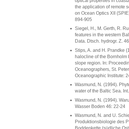
optical properties in coast
the application of remote s
on Ocean Optics XII (SPIE
894-905
Siegel, H., M. Gerth, R. R
features in the western B
Data. Dtsch. hydrogr. Z. 4
Stips, A. and H. Prandke (
halocline of the Bornholm
slope region. In: Proceedi
Oceanographers, St. Peters
Oceanographic Institute: 
Wasmund, N. (1994). Phytop
water of the Baltic Sea. I
Wasmund, N. (1994). War
Wasser Boden 46: 22-24
Wasmund, N. and U. Schie
Produktionsbiologie des P
Boddenkette (südliche Osts