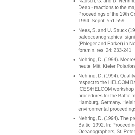
Nausch, G. and D. Nehring
Deep - reactions to the maj
Proceedings of the 19th C
1994. Sopot: 551-559
Nees, S. and U. Struck (19
paleoceanographical signif
(Phleger and Parker) in N
foramin. res. 24: 233-241
Nehring, D. (1994). Meer
heute. Mitt. Kieler Polarfo
Nehring, D. (1994). Quality
respect to the HELCOM Bal
ICES/HELCOM workshop on 
procedures for the Baltic 
Hamburg, Germany. Helsin
environmental proceedings
Nehring, D. (1994). The pr
Baltic, 1992. In: Proceedin
Oceanographers, St. Peters