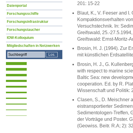
201: 15-22
Datenportal
Blaut, K., V. Feeser and I
Forschungsschiffe
Kompaktionsverhalten von
Forschungsinfrastruktur
Versuchstechnik. In: Sedim
Forschungstaucher
Greifswald, 25.-27.5.1994
IOW-Kolloquium
Greifswald: Ernst-Moritz-Ar
Mitgliedschaften in Netzwerken
Brosin, H. J. (1994). Zur
mit künstlichen Erdsatellit
Brosin, H. J., G. Kullenber
with respect to marine scien
Baltic Sea: new developmen
cooperation. Ed. by R. Pla
Wissenschaft und Politik:
Clasen, S., D. Meischner 
eistransportierter Sediment
Sedimentologen-Treffen, G
der Vorträge und Poster. G
(Geowiss. Beitr. R.A; 2): 3