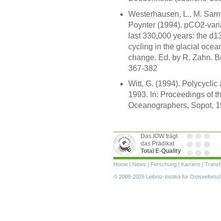
Westerhausen, L., M. Sarnt
Poynter (1994). pCO2-varia
last 330,000 years: the d1
cycling in the glacial ocea
change. Ed. by R. Zahn. Ber
367-382
Witt, G. (1994). Polycyclic
1993. In: Proceedings of t
Oceanographers, Sopot, 1
Das IOW trägt
das Prädikat
Total E-Quality
Navigation
Home
|
News
|
Forschung
|
Karriere
|
Transf
überspringen
© 2008-2026 Leibniz-Institut für Ostseefor