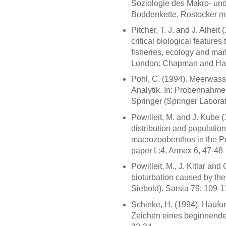
Soziologie des Makro- und
Boddenkette. Rostocker mee
Pitcher, T. J. and J. Alhei
critical biological features
fisheries, ecology and marke
London: Chapman and Hal
Pohl, C. (1994). Meerwas
Analytik. In: Probennahme 
Springer (Springer Laborat
Powilleit, M. and J. Kube (1
distribution and population
macrozoobenthos in the Po
paper L:4, Annex 6, 47-48
Powilleit, M., J. Kitlar and 
bioturbation caused by the
Siebold). Sarsia 79: 109-1
Schinke, H. (1994). Häufung
Zeichen eines beginnend