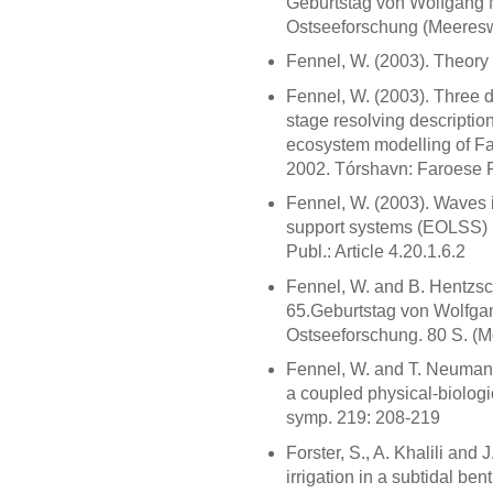
Geburtstag von Wolfgang M
Ostseeforschung (Meereswi
Fennel, W. (2003). Theory
Fennel, W. (2003). Three 
stage resolving descriptio
ecosystem modelling of F
2002. Tórshavn: Faroese F
Fennel, W. (2003). Waves i
support systems (EOLSS) 
Publ.: Article 4.20.1.6.2
Fennel, W. and B. Hentzsch
65.Geburtstag von Wolfgan
Ostseeforschung. 80 S. (M
Fennel, W. and T. Neumann
a coupled physical-biologi
symp. 219: 208-219
Forster, S., A. Khalili and J
irrigation in a subtidal be