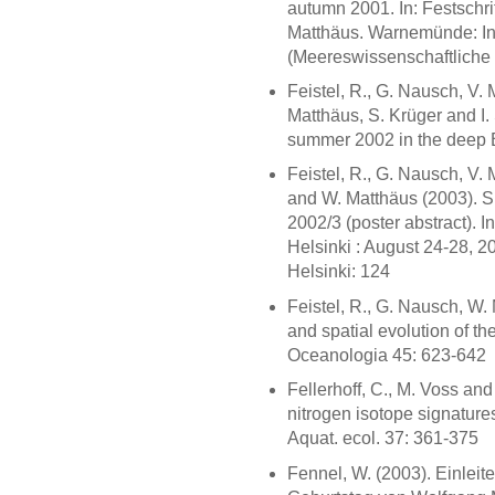
autumn 2001. In: Festschr
Matthäus. Warnemünde: Ins
(Meereswissenschaftliche 
Feistel, R., G. Nausch, V. 
Matthäus, S. Krüger and I
summer 2002 in the deep B
Feistel, R., G. Nausch, V. 
and W. Matthäus (2003). Su
2002/3 (poster abstract). 
Helsinki : August 24-28, 20
Helsinki: 124
Feistel, R., G. Nausch, W
and spatial evolution of th
Oceanologia 45: 623-642
Fellerhoff, C., M. Voss an
nitrogen isotope signatur
Aquat. ecol. 37: 361-375
Fennel, W. (2003). Einleit