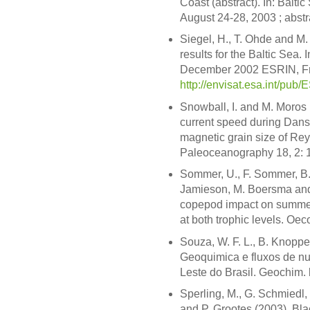
Coast (abstract). In: Balt
August 24-28, 2003 ; abstra
Siegel, H., T. Ohde and M.
results for the Baltic Sea.
December 2002 ESRIN, Frasc
http://envisat.esa.int/p
Snowball, I. and M. Moros 
current speed during Dans
magnetic grain size of Re
Paleoceanography 18, 2: 
Sommer, U., F. Sommer, B. 
Jamieson, M. Boersma and
copepod impact on summer
at both trophic levels. Oe
Souza, W. F. L., B. Knoppe
Geoquimica e fluxos de nu
Leste do Brasil. Geochim. 
Sperling, M., G. Schmiedl
and P. Grootes (2003). Bla