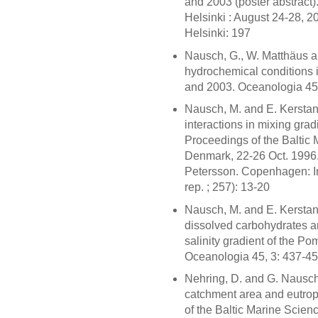
and 2003 (poster abstract)
Helsinki : August 24-28, 20
Helsinki: 197
Nausch, G., W. Matthäus a
hydrochemical conditions
and 2003. Oceanologia 45
Nausch, M. and E. Kerstan
interactions in mixing grad
Proceedings of the Baltic
Denmark, 22-26 Oct. 1996.
Petersson. Copenhagen: In
rep. ; 257): 13-20
Nausch, M. and E. Kerstan
dissolved carbohydrates a
salinity gradient of the Po
Oceanologia 45, 3: 437-4
Nehring, D. and G. Nausch 
catchment area and eutroph
of the Baltic Marine Scie