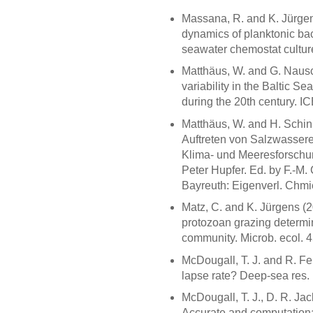
Massana, R. and K. Jürgen
dynamics of planktonic bac
seawater chemostat culture
Matthäus, W. and G. Naus
variability in the Baltic S
during the 20th century. I
Matthäus, W. and H. Schin
Auftreten von Salzwasserei
Klima- und Meeresforschun
Peter Hupfer. Ed. by F.-M.
Bayreuth: Eigenverl. Chmi
Matz, C. and K. Jürgens (20
protozoan grazing determin
community. Microb. ecol. 
McDougall, T. J. and R. Fe
lapse rate? Deep-sea res. 
McDougall, T. J., D. R. Jac
Accurate and computationall