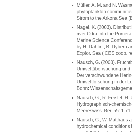
Müller, A. M. and N. Wasm
phytoplankton communities 
Strom to the Arkona Sea (Ba
Nagel, K. (2003). Distribut
river Odra into the Pomeran
Marine Science Conferenc
by H. Dahlin , B. Dybern 
Explor. Sea (ICES coop. re
Nausch, G. (2003). Frucht
Umweltüberwachung und Fo
Der verschwundene Herin
Umweltforschung in der Lei
Bonn: Wissenschaftsgemein
Nausch, G., R. Feistel, H.
Hydrographisch-chemische
Meereswiss. Ber. 55: 1-71
Nausch, G., W. Matthäus a
hydrochemical conditions