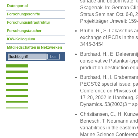
surface and bottom water 
Datenportal
Skagerrak. In: German Cl
Status Seminar, Oct. 6-8,
Forschungsschiffe
Projektträger Umwelt: 159
Forschungsinfrastruktur
Bruhn, R., S. Lakaschus a
Forschungstaucher
exchange of PCBs in the so
IOW-Kolloquium
3445-3454
Mitgliedschaften in Netzwerken
Burchard, H., E. Deleersni
conservative Patankar-type 
production-destruction equ
Burchard, H., I. Grabemann
PECS'02 special issue: pa
Conference on Physics of
17-20, 2002 in Hamburg, G
Dynamics. 53(2003)3 = spe
Christiansen, C., H. Kunzen
Benesch, T. Neumann and V
variabilities in the easter
Marine Science Conferenc