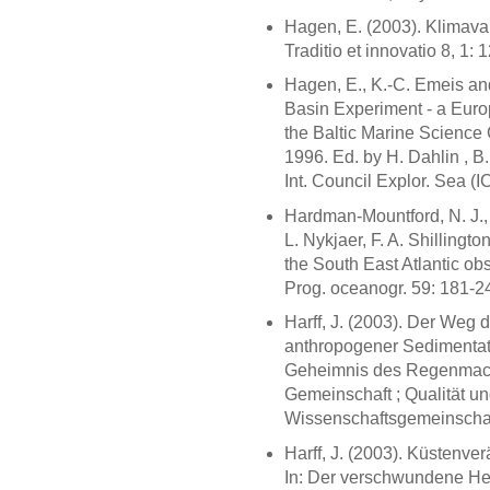
Hagen, E. (2003). Klimava
Traditio et innovatio 8, 1: 
Hagen, E., K.-C. Emeis an
Basin Experiment - a Europ
the Baltic Marine Science
1996. Ed. by H. Dahlin , 
Int. Council Explor. Sea (I
Hardman-Mountford, N. J., 
L. Nykjaer, F. A. Shillingt
the South East Atlantic ob
Prog. oceanogr. 59: 181-2
Harff, J. (2003). Der Weg 
anthropogener Sedimentat
Geheimnis des Regenmache
Gemeinschaft ; Qualität und
Wissenschaftsgemeinschaft
Harff, J. (2003). Küstenve
In: Der verschwundene He