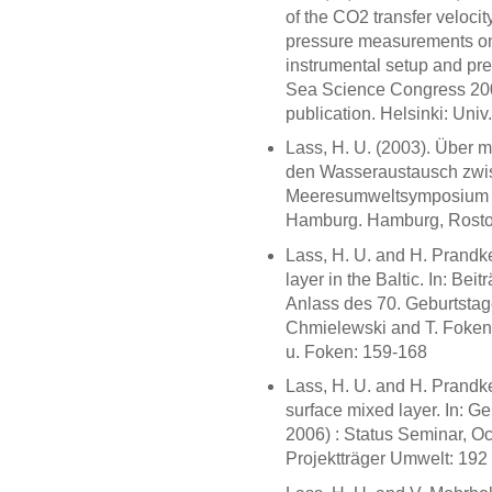
of the CO2 transfer velocit
pressure measurements on 
instrumental setup and preli
Sea Science Congress 2003
publication. Helsinki: Univ
Lass, H. U. (2003). Über 
den Wasseraustausch zwis
Meeresumweltsymposium 20
Hamburg. Hamburg, Rosto
Lass, H. U. and H. Prandke
layer in the Baltic. In: Be
Anlass des 70. Geburtstage
Chmielewski and T. Foken.
u. Foken: 159-168
Lass, H. U. and H. Prandke
surface mixed layer. In:
2006) : Status Seminar, Oc
Projektträger Umwelt: 192