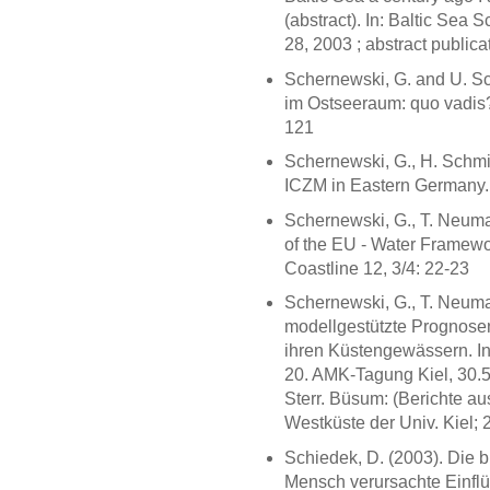
(abstract). In: Baltic Sea
28, 2003 ; abstract publicat
Schernewski, G. and U. 
im Ostseeraum: quo vadis?
121
Schernewski, G., H. Schmid
ICZM in Eastern Germany. 
Schernewski, G., T. Neuma
of the EU - Water Framewor
Coastline 12, 3/4: 22-23
Schernewski, G., T. Neuma
modellgestützte Prognosen
ihren Küstengewässern. In
20. AMK-Tagung Kiel, 30.5
Sterr. Büsum: (Berichte a
Westküste der Univ. Kiel; 
Schiedek, D. (2003). Die b
Mensch verursachte Einfl