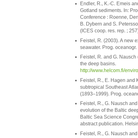
Endler, R., K.-C. Emeis an
Gotland sediments. In: Pro
Conference : Roenne, Denm
B. Dybern and S. Petersso
(ICES coop. res. rep. ; 257
Feistel, R. (2003). A new 
seawater. Prog. oceanogr.
Feistel, R. and G. Nausch
the deep basins.
http://www.helcom.fi/envir
Feistel, R., E. Hagen and 
subtropical Southeast Atla
(1893–1999). Prog. oceano
Feistel, R., G. Nausch and
evolution of the Baltic dee
Baltic Sea Science Congre
abstract publication. Helsin
Feistel, R., G. Nausch and