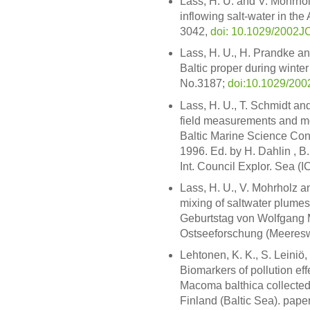
Lass, H. U. and V. Mohrho
inflowing salt-water in th
3042,
doi: 10.1029/2002
Lass, H. U., H. Prandke and
Baltic proper during winter 
No.3187;
doi:10.1029/20
Lass, H. U., T. Schmidt an
field measurements and mod
Baltic Marine Science Con
1996. Ed. by H. Dahlin , 
Int. Council Explor. Sea (I
Lass, H. U., V. Mohrholz a
mixing of saltwater plumes 
Geburtstag von Wolfgang M
Ostseeforschung (Meereswi
Lehtonen, K. K., S. Leiniö
Biomarkers of pollution eff
Macoma balthica collected 
Finland (Baltic Sea). pape