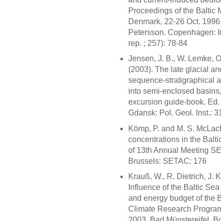
Proceedings of the Baltic
Denmark, 22-26 Oct. 1996.
Petersson. Copenhagen: In
rep. ; 257): 78-84
Jensen, J. B., W. Lemke, O
(2003). The late glacial an
sequence-stratigraphical a
into semi-enclosed basins
excursion guide-book. Ed.
Gdansk: Pol. Geol. Inst.: 3
Kömp, P. and M. S. McLach
concentrations in the Baltic
of 13th Annual Meeting S
Brussels: SETAC: 176
Krauß, W., R. Dietrich, J. 
Influence of the Baltic Se
and energy budget of the
Climate Research Programm
2003, Bad Münstereifel. B