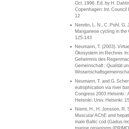
Oct. 1996. Ed. by H. Dahli
Copenhagen: Int. Council E
12
Neretin, L. N., C. Pohl, G. 
Manganese cycling in the 
125-143
Neumann, T. (2003). Virtue
Ökosystem im Rechner. In
Geheimnis des Regenmache
Gemeinschaft ; Qualität und
Wissenschaftsgemeinschaft
Neumann, T. and G. Scher
eutrophication via river ba
Congress 2003 Helsinki : A
Helsinki: Univ. Helsinki: 1
Niemi, H., H. Jonsson, R.
Muscular AChE and hepati
male Baltic cod (Gadus mor
marine organisms (PRIMO 