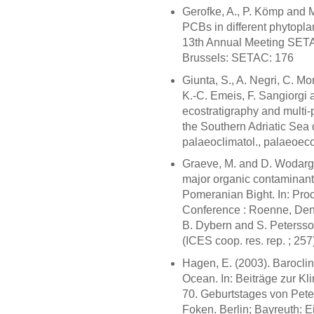
Gerofke, A., P. Kömp and 
PCBs in different phytoplan
13th Annual Meeting SETA
Brussels: SETAC: 176
Giunta, S., A. Negri, C. M
K.-C. Emeis, F. Sangiorgi a
ecostratigraphy and multi-
the Southern Adriatic Sea d
palaeoclimatol., palaeoeco
Graeve, M. and D. Wodarg (
major organic contaminants
Pomeranian Bight. In: Proc
Conference : Roenne, Denm
B. Dybern and S. Petersso
(ICES coop. res. rep. ; 257
Hagen, E. (2003). Baroclin
Ocean. In: Beiträge zur K
70. Geburtstages von Peter
Foken. Berlin; Bayreuth: 