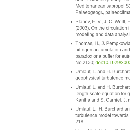
Mediterranean sapropel S
Palaeogeogr., palaeoclimat
Stanev, E. V., J.-O. Wolff,
(2003). On the circulation
modeling and data analysi
Thomas, H., J. Pempkowiak,
nitrogen accumulation and n
paradox or a buffer for eut
No.2130;
doi:10.1029/20
Umlauf, L. and H. Burchard
geophysical turbulence mod
Umlauf, L. and H. Burchar
length-scale equation for 
Kantha and S. Carniel. J. 
Umlauf, L., H. Burchard an
turbulence model towards 
218