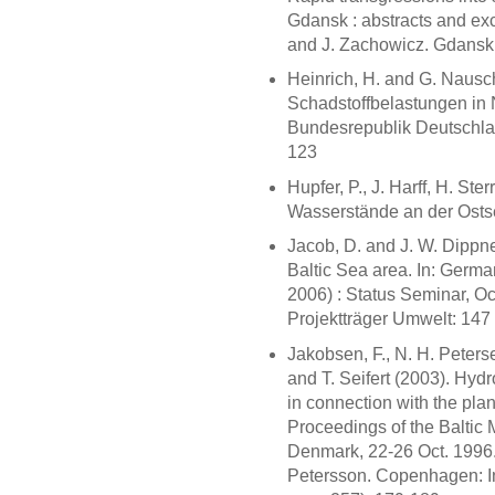
Gdansk : abstracts and ex
and J. Zachowicz. Gdansk: 
Heinrich, H. and G. Nausc
Schadstoffbelastungen in N
Bundesrepublik Deutschlan
123
Hupfer, P., J. Harff, H. Ste
Wasserstände an der Ostse
Jacob, D. and J. W. Dippne
Baltic Sea area. In: Ger
2006) : Status Seminar, Oc
Projektträger Umwelt: 147
Jakobsen, F., N. H. Peterse
and T. Seifert (2003). Hyd
in connection with the plan
Proceedings of the Baltic
Denmark, 22-26 Oct. 1996.
Petersson. Copenhagen: In