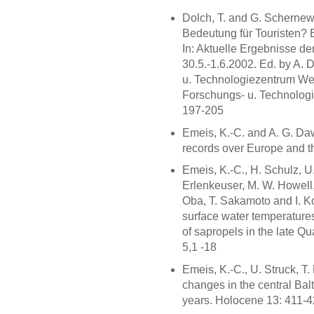
Dolch, T. and G. Schernew
Bedeutung für Touristen? 
In: Aktuelle Ergebnisse d
30.5.-1.6.2002. Ed. by A. 
u. Technologiezentrum Wes
Forschungs- u. Technologi
197-205
Emeis, K.-C. and A. G. Da
records over Europe and t
Emeis, K.-C., H. Schulz, U.
Erlenkeuser, M. W. Howell,
Oba, T. Sakamoto and I. K
surface water temperature
of sapropels in the late Q
5,1 -18
Emeis, K.-C., U. Struck, T.
changes in the central Bal
years. Holocene 13: 411-