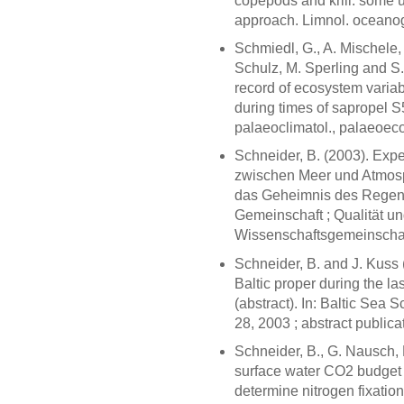
copepods and krill: some u
approach. Limnol. oceanog
Schmiedl, G., A. Mischele,
Schulz, M. Sperling and S.
record of ecosystem variab
during times of sapropel S
palaeoclimatol., palaeoeco
Schneider, B. (2003). Exp
zwischen Meer und Atmosp
das Geheimnis des Regenm
Gemeinschaft ; Qualität und
Wissenschaftsgemeinschaft
Schneider, B. and J. Kuss (
Baltic proper during the la
(abstract). In: Baltic Sea
28, 2003 ; abstract publicat
Schneider, B., G. Nausch
surface water CO2 budget f
determine nitrogen fixation.