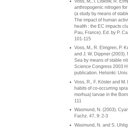
Voss, M., I. Liskow, R. Elmg
anthropogenic nitrogen for
(a study by means of stabl
The impact of human activi
health : the EC impacts clus
Pau, France). Ed. by P. Cau
101-115
Voss, M., R. Elmgren, P. K
and J. W. Dippner (2003). 
Sea by means of stable nitr
Science Congress 2003 Hel
publication. Helsinki: Univ
Voss, R., F. Köster and M
habits of co-occurring spr
morhua) larvae in the Born
111
Wasmund, N. (2003). Cyano
Fachz. 47, 9: 2-3
Wasmund, N. and S. Uhlig (