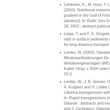
Lehtonen, K., M. Voss, T. 
(2003). Nutritional respon
gradient in the Gulf of Fin
(abstract). In: Baltic Sea
28, 2003 ; abstract publicat
Leipe, T. and F. X. Gingele
ratio in surface sediments 
for long distance transport
Lemke, W. (2003). Standa
Mindestanforderungen für 
Windenergieanlagen (WEA)
Kabel. Hrsg. v. BSH unter
33 S.
Lemke, W., J. B. Jensen, O.
A. Kuijpers and H. Lübke (
Littorina transgression wit
In: Rapid transgressions 
Gdansk : abstracts and ex
and J. Zachowicz. Gdansk: 