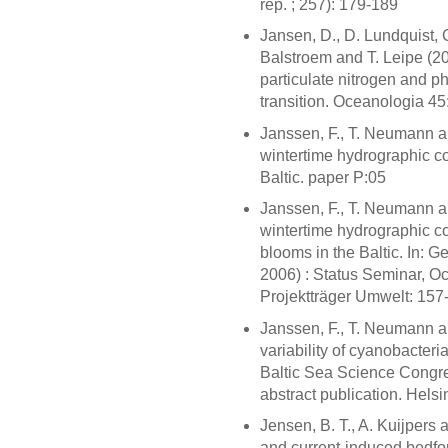
rep. ; 257): 179-189
Jansen, D., D. Lundquist, 
Balstroem and T. Leipe (20
particulate nitrogen and p
transition. Oceanologia 45
Janssen, F., T. Neumann a
wintertime hydrographic c
Baltic. paper P:05
Janssen, F., T. Neumann a
wintertime hydrographic c
blooms in the Baltic. In:
2006) : Status Seminar, Oc
Projektträger Umwelt: 157
Janssen, F., T. Neumann a
variability of cyanobacteria
Baltic Sea Science Congre
abstract publication. Helsin
Jensen, B. T., A. Kuijper
and current-induced bedfo