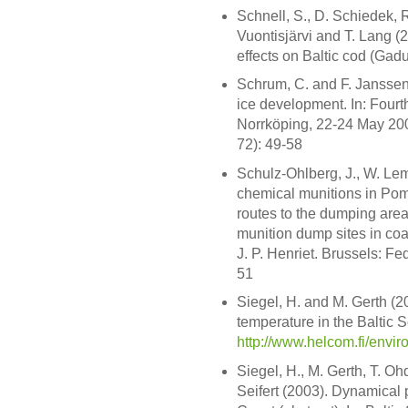
Schnell, S., D. Schiedek, R
Vuontisjärvi and T. Lang (
effects on Baltic cod (Gad
Schrum, C. and F. Janssen 
ice development. In: Fourt
Norrköping, 22-24 May 20
72): 49-58
Schulz-Ohlberg, J., W. Le
chemical munitions in Pome
routes to the dumping area
munition dump sites in coa
J. P. Henriet. Brussels: Fed
51
Siegel, H. and M. Gerth (
temperature in the Baltic 
http://www.helcom.fi/envi
Siegel, H., M. Gerth, T. O
Seifert (2003). Dynamical