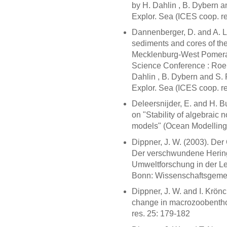
by H. Dahlin , B. Dybern 
Explor. Sea (ICES coop. re
Dannenberger, D. and A. L
sediments and cores of the
Mecklenburg-West Pomerani
Science Conference : Roen
Dahlin , B. Dybern and S.
Explor. Sea (ICES coop. res
Deleersnijder, E. and H. B
on "Stability of algebraic
models" (Ocean Modelling
Dippner, J. W. (2003). Der 
Der verschwundene Herin
Umweltforschung in der Lei
Bonn: Wissenschaftsgemein
Dippner, J. W. and I. Krön
change in macrozoobenthos
res. 25: 179-182