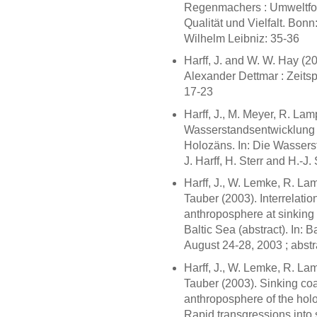
Regenmachers : Umweltfor
Qualität und Vielfalt. Bon
Wilhelm Leibniz: 35-36
Harff, J. and W. W. Hay (2
Alexander Dettmar : Zeitsp
17-23
Harff, J., M. Meyer, R. La
Wasserstandsentwicklung 
Holozäns. In: Die Wassers
J. Harff, H. Sterr and H.-J
Harff, J., W. Lemke, R. La
Tauber (2003). Interrelati
anthroposphere at sinking 
Baltic Sea (abstract). In:
August 24-28, 2003 ; abstra
Harff, J., W. Lemke, R. La
Tauber (2003). Sinking co
anthroposphere of the holo
Rapid transgressions into