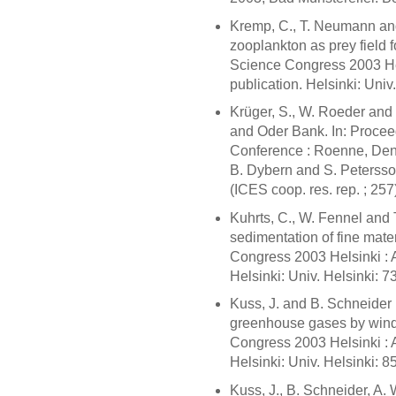
Kremp, C., T. Neumann and
zooplankton as prey field fo
Science Congress 2003 Hel
publication. Helsinki: Univ
Krüger, S., W. Roeder and K
and Oder Bank. In: Procee
Conference : Roenne, Denm
B. Dybern and S. Petersso
(ICES coop. res. rep. ; 257
Kuhrts, C., W. Fennel and T
sedimentation of fine mater
Congress 2003 Helsinki : A
Helsinki: Univ. Helsinki: 7
Kuss, J. and B. Schneider (
greenhouse gases by wind 
Congress 2003 Helsinki : A
Helsinki: Univ. Helsinki: 8
Kuss, J., B. Schneider, A.