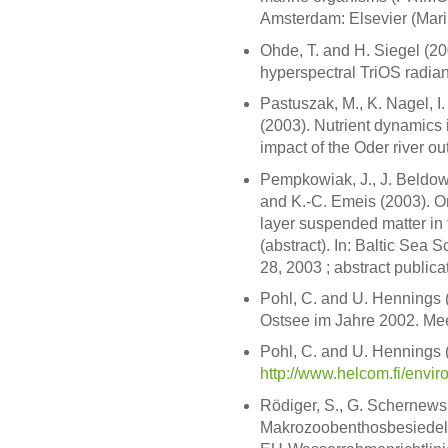
Amsterdam: Elsevier (Mari
Ohde, T. and H. Siegel (200
hyperspectral TriOS radianc
Pastuszak, M., K. Nagel, I
(2003). Nutrient dynamics 
impact of the Oder river o
Pempkowiak, J., J. Beldows
and K.-C. Emeis (2003). On 
layer suspended matter i
(abstract). In: Baltic Sea
28, 2003 ; abstract publicat
Pohl, C. and U. Hennings (
Ostsee im Jahre 2002. Mee
Pohl, C. and U. Hennings (
http://www.helcom.fi/envi
Rödiger, S., G. Schernewsk
Makrozoobenthosbesiedelu