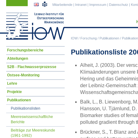
Navigation
Navigation
Mitarbeitende
|
Intranet
|
Impressum
|
Datenschutz
|
Kont
überspringen
überspringen
IOW
/
Forschung
/
Publikationen
/
Publikation
Navigation
Publikationsliste 2
Forschungsbereiche
überspringen
Abteilungen
Alheit, J. (2003). Der ve
S2B - Flachwasserprozesse
Klimaänderungen unsere 
Ostsee-Monitoring
Hering und das Geheimnis
Lehre
der Leibniz-Gemeinschaft ; 
Wissenschaftsgemeinschaft
Projekte
Publikationen
Balk, L., B. Liewenborg, M
Hansson, U. Tjärnlund, D.
Publikationslisten
Biomarker studies of female
Meereswissenschaftliche
polluted gradient through 
Berichte
Beiträge zur Meereskunde
Brückner, S., T. Blanz an
(1961-1992)