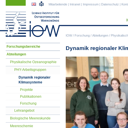
Navigation
Navigation
Mitarbeitende
|
Intranet
|
Impressum
|
Datenschutz
|
Kont
überspringen
überspringen
IOW
/
Forschung
/
Abteilungen
/
Physikalisc
Navigation
Forschungsbereiche
Dynamik regionaler Kl
überspringen
Abteilungen
Physikalische Ozeanographie
PHY-Arbeitsgruppen
Dynamik regionaler
Klimasysteme
Projekte
Publikationen
Forschung
Lehrangebot
Biologische Meereskunde
Meereschemie