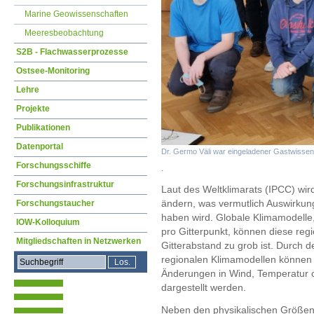
Marine Geowissenschaften
Meeresbeobachtung
S2B - Flachwasserprozesse
Ostsee-Monitoring
Lehre
Projekte
Publikationen
Datenportal
Dr. Germo Väli war eingeladener Gastwissensc
Forschungsschiffe
.
Forschungsinfrastruktur
Laut des Weltklimarats (IPCC) wird
ändern, was vermutlich Auswirkun
Forschungstaucher
haben wird. Globale Klimamodelle,
IOW-Kolloquium
pro Gitterpunkt, können diese regi
Mitgliedschaften in Netzwerken
Gitterabstand zu grob ist. Durch 
regionalen Klimamodellen können 
Änderungen in Wind, Temperatur 
dargestellt werden.
Neben den physikalischen Größen