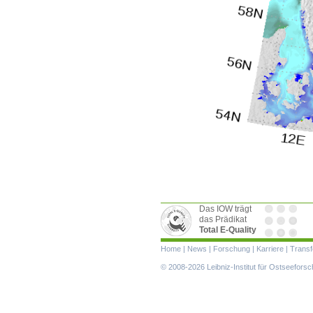
Das IOW trägt
das Prädikat
Total E-Quality
Navigation
Home
|
News
|
Forschung
|
Karriere
|
Transf
überspringen
© 2008-2026 Leibniz-Institut für Ostseefor