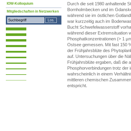
IOW-Kolloquium
Durch die seit 1980 anhaltende S
Bornholmbecken und im Gdansker
Mitgliedschaften in Netzwerken
während sie im östlichen Gotlan
war kurzzeitig auch im Bodenwa
Bucht Schwefelwasserstoff vorhan
während dieser Extremsituation 
Phosphatkonzentrationen (> 1 µm
Ostsee gemessen. Mit fast 150 
der Frühjahrsblüte des Phytoplan
auf. Untersuchungen über die Näh
Frühjahrsblüte ergaben, daß die 
Phosphorverbindungen trotz der 
wahrscheinlich in einem Verhält
mittleren chemischen Zusammen
entspricht.