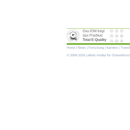
Das IOW trägt
das Prädikat
Total E-Quality
Navigation
Home
|
News
|
Forschung
|
Karriere
|
Transf
überspringen
© 2008-2026 Leibniz-Institut für Ostseefor