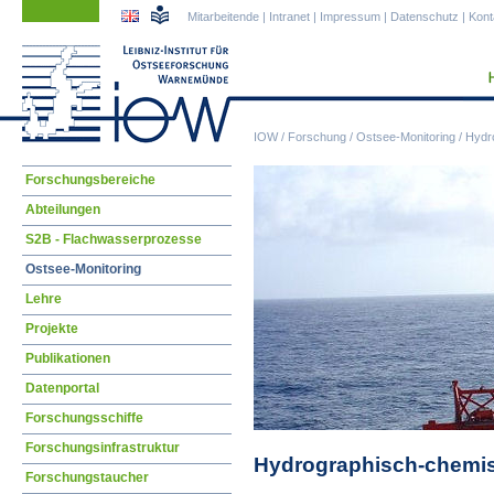
Navigation
Navigation
Mitarbeitende
|
Intranet
|
Impressum
|
Datenschutz
|
Kont
überspringen
überspringen
IOW
/
Forschung
/
Ostsee-Monitoring
/
Hydr
Navigation
Forschungsbereiche
überspringen
Abteilungen
S2B - Flachwasserprozesse
Ostsee-Monitoring
Lehre
Projekte
Publikationen
Datenportal
Forschungsschiffe
Forschungsinfrastruktur
Hydrographisch-chemis
Forschungstaucher