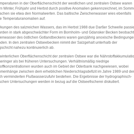
mperaturen in der Oberflächenschicht der westlichen und zentralen Ostsee waren
m Winter, Frühjahr und Herbst durch positive Anomalien gekennzeichnet, im Somm
achen sie etwa den Normalwerten. Das baltische Zwischenwasser wies ebenfalls
ve Temperaturanomalien auf.
kungen des salzreichen Wassers, das im Herbst 1988 due Darßer Schwelle passie
urden in stark abgeschwächter Form im Bornholm- und Gdansker Becken beobacht
fenwasser des östlichen Gotlandbeckens waren ganzjährig anoxische Bedingung
den. In den zentralen Ostseebecken nimmt der Salzgehalt unterhalb der
schicht nahezu kontinuierlich ab.
 winterlichen Oberflächenschicht der zentralen Ostsee war die Nährstoffakkumulati
eringer als bei früheren Untersuchungen. Verhältnismäßig niedrige
offkonzentrationen wurden auch im Gebiet der Oderbank nachgewiesen, wobei
enhänge zwischen dem erheblichen Niederschlagsdefizit im Jahre 1989 und de
h verminderten Flußwasserzufuhr bestehen. Die Ergebnisse der hydrographisch-
chen Untersuchungen werden in bezug auf die Ostseefischerei diskutiert.