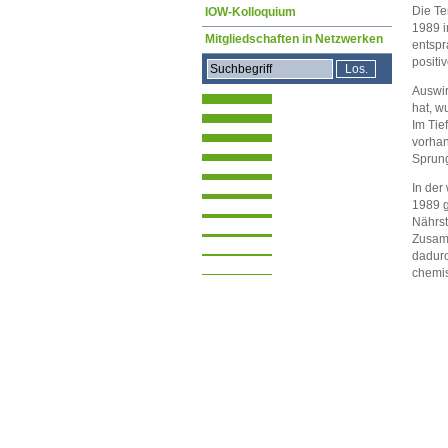
Die Te
IOW-Kolloquium
1989 i
Mitgliedschaften in Netzwerken
entspr
positi
Auswir
hat, w
Im Tie
vorhan
Sprung
In der
1989 g
Nährst
Zusamm
dadurc
chemis