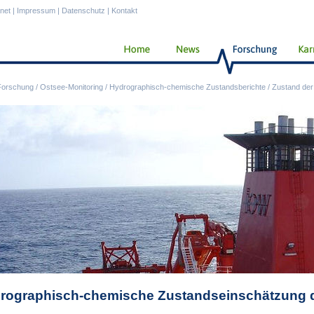
anet
|
Impressum
|
Datenschutz
|
Kontakt
Forschung
/
Ostsee-Monitoring
/
Hydrographisch-chemische Zustandsberichte
/
Zustand der
rographisch-chemische Zustandseinschätzung d