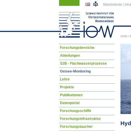
Navigation
Navigation
Mitarbeitende
|
Intr
überspringen
überspringen
IOW
/
Navigation
Forschungsbereiche
überspringen
Abteilungen
S2B - Flachwasserprozesse
Ostsee-Monitoring
Lehre
Projekte
Publikationen
Datenportal
Forschungsschiffe
Forschungsinfrastruktur
Hyd
Forschungstaucher