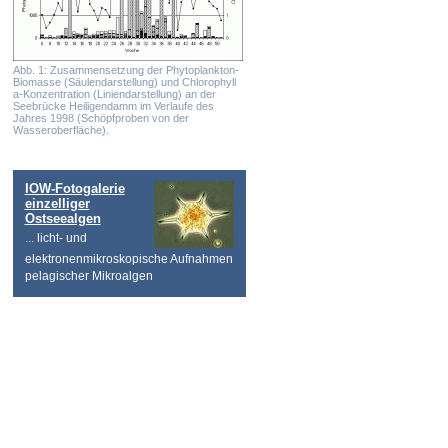
Abb. 1: Zusammensetzung der Phytoplankton-
Biomasse (Säulendarstellung) und Chlorophyll
a-Konzentration (Liniendarstellung) an der
Seebrücke Heiligendamm im Verlaufe des
Jahres 1998 (Schöpfproben von der
Wasseroberfläche).
IOW-Fotogalerie
einzelliger
Ostseealgen
... licht- und
elektronenmikroskopische Aufnahmen
pelagischer Mikroalgen