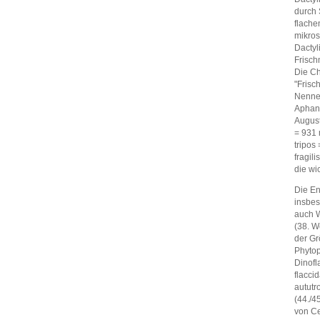
durch 
flache
mikros
Dactyl
Frisch
Die Ch
"Frisc
Nenne
Aphani
August
= 931 
tripos
fragil
die wi
Die En
insbes
auch W
(38. W
der Gr
Phytop
Dinofl
flacci
aututr
(44./4
von Ce