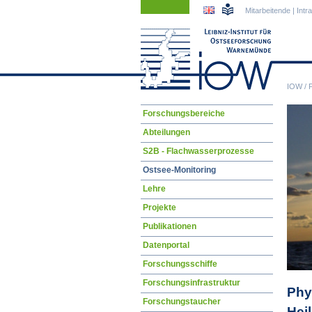
Navigation
Navigation
Mitarbeitende
|
Intr
überspringen
überspringen
IOW
/
Navigation
Forschungsbereiche
überspringen
Abteilungen
S2B - Flachwasserprozesse
Ostsee-Monitoring
Lehre
Projekte
Publikationen
Datenportal
Forschungsschiffe
Forschungsinfrastruktur
Phy
Forschungstaucher
Hei