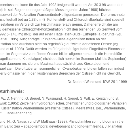
enfassend kann für das Jahr 1998 festgestellt werden: Am 30.3.98 wurde der
 (d.h. seit Beginn der regelmäßigen Messungen im Jahre 1988) höchste
ssewert der Meßstation Warnemünde/Heiligendamm gemessen. Der errechnete
stoffgehalt betrug 1,33 g m-3. Kohlenstoff- und Chlorophyllgehalte sind speziell
eselalgen im Vergleich zur Frischmasse relativ gering. Daher erreicht die am
8 gemessene Chlorophyll-Konzentration nicht den bisherigen Spitzenwert vom
1992 (= 14,8 mg m-3), der auf einer Flagellaten-Blüte (Eutreptiella) beruhte (vgl.
 et al. 1995). Ausgeprägte Frühjahrs-Kieselalgenblüten treten an der
station also durchaus nicht so regelmäßig auf wie in der offenen Ostsee (vgl.
d et al. 1998). Dafür werden im Frühjahr häufiger hohe Flagellaten-Biomassen
en. Im Gegensatz zur offenen Ostsee tritt im allgemeinen auch die Herbstblüte
lagellaten und Kieselalgen) nicht deutlich hervor. Im Sommer (Juli bis September)
 man dagegen recht breite Maxima, hauptsächlich aus Kieselalgen und
agellaten. Die oft zitierten sommerlichen Cyanobakterienblüten fallen zumindest
rer Biomasse her in den küstennahen Bereichen der Ostsee nicht ins Gewicht.
Dr. Norbert Wasmund, IOW, 29.1.1999
aturhinweis:
, W., D. Nehring, G. Breuel, N. Wasmund, H. Siegel, G. Witt, E. Kerstan und B.
iak (1995): Zeitreihen hydrographischer, chemischer und biologischer Variablen
 Küstenstation Warnemünde (westliche Ostsee). Meereswiss. Ber., Warnemünde,
65 + Tabellenanhang.
d, N., G. Nausch und W. Matthäus (1998): Phytoplankton spring blooms in the
rn Baltic Sea – spatio-temporal development and long-term trends. J. Plankton