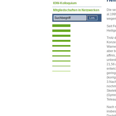
IOW-Kolloquium
Die se
Mitgliedschaften in Netzwerken
al.19
wegen 
Seit F
Heilig
Trotz 
Konzen
Warnem
aber b
affini
unbest
21,56 
entwic
gering
(korri
3.Nac
nochma
Skelet
(Gymno
Teleau
Nach s
insbes
Dactyl