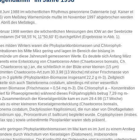
it Juni 1988 im wöchentlichen Rhythmus gewonnene Datenserie (vgl. Kaiser et
95) vom Meßsteg Warnemünde mußte im November 1997 abgebrochen werden
Abriß des Meßstegs.
ebruar 1998 werden die wöchentlichen Messungen des IOW an der Seebrücke
endamm (54°08,55' N; 11°50,60' E) durchgeführt (Ergebnisse in Abb. 1).
des milden Winters waren die Phytoplanktonbiomassen und Chlorophyll-
trationen bis Mitte März gering und lagen im Bereich der bislang in
ünde um diese Jahreszeit gemessenen Werte. Es deutete sich Anfang März
ereits eine Entwicklung von Chaetoceros-Arten (Chaetoceros borealis, Ch.
s, Chaetoceros sp.) an, die schließlich in der Blüte einer kleinen (15 µm)
immten Chaetoceros-Art zum 30.3.98 [13.Woche] mit einer Frischmasse von
g m-3 gipfelte (Phytoplankton-Biomasse insgesamt 22,2 g m-3). Zeitgleich
kelte sich auch Skeletonema costatum, allerdings mit einer wesentlich
eren Biomasse (Frischmasse = 0,54 mg m-3). Die Chlorophyll a – Konzentration
giert für Phaeopigmente) während dieses Frühjahrsgipfels betrug 7,29 mg m-
h Zusammenbruch der Kieselalgenblüte kam es zum 29.4.98 (17.Woche)
ls zu einer kleineren Kieselalgenentwicklung (Chaetoceros borealis,
onema costatum, Dactyliosolen fragilissimus), die nun aber von Dinoflagellaten
dinium spp., Prorocentrum cf. balticum) begleitet wurde. Cryptophyceen (insbes.
lax spp.) sowie unbestimmte Picoplankter waren stets präsent.
ehr geringen Phytoplanktonbiomassen im Mai kam es im Juni zu einem Anstieg
ondere durch Wachstum von Kieselalgen (Diatomeen), insbesondere
iosolen fragilissimus. Die Kontinuität der Datenreihe wird kurzzeitig unterbrochen