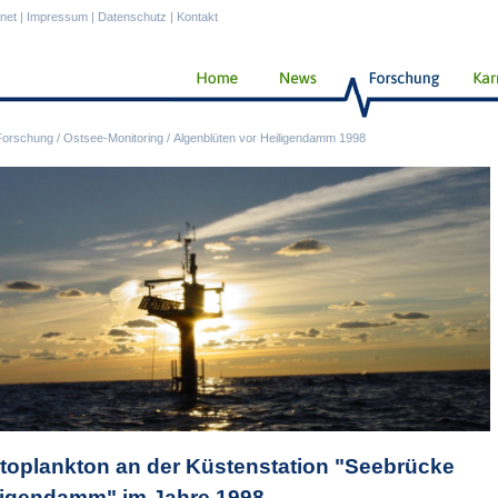
anet
|
Impressum
|
Datenschutz
|
Kontakt
Forschung
/
Ostsee-Monitoring
/
Algenblüten vor Heiligendamm 1998
toplankton an der Küstenstation "Seebrücke
ligendamm" im Jahre 1998