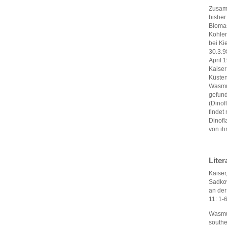
Zusamm
bisher
Bioma
Kohlen
bei Ki
30.3.9
April 
Kaiser
Küsten
Wasmun
gefund
(Dinof
findet
Dinofl
von ih
Liter
Kaiser
Sadkow
an der
11: 1-
Wasmun
southe