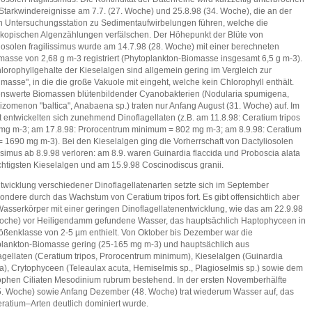
Starkwindereignisse am 7.7. (27. Woche) und 25.8.98 (34. Woche), die an der
n Untersuchungsstation zu Sedimentaufwirbelungen führen, welche die
kopischen Algenzählungen verfälschen. Der Höhepunkt der Blüte von
iosolen fragilissimus wurde am 14.7.98 (28. Woche) mit einer berechneten
masse von 2,68 g m-3 registriert (Phytoplankton-Biomasse insgesamt 6,5 g m-3).
lorophyllgehalte der Kieselalgen sind allgemein gering im Vergleich zur
hmasse", in die die große Vakuole mit eingeht, welche kein Chlorophyll enthält.
nswerte Biomassen blütenbildender Cyanobakterien (Nodularia spumigena,
zomenon "baltica", Anabaena sp.) traten nur Anfang August (31. Woche) auf. Im
 entwickelten sich zunehmend Dinoflagellaten (z.B. am 11.8.98: Ceratium tripos
mg m-3; am 17.8.98: Prorocentrum minimum = 802 mg m-3; am 8.9.98: Ceratium
 = 1690 mg m-3). Bei den Kieselalgen ging die Vorherrschaft von Dactyliosolen
issimus ab 8.9.98 verloren: am 8.9. waren Guinardia flaccida und Proboscia alata
chtigsten Kieselalgen und am 15.9.98 Coscinodiscus granii.
twicklung verschiedener Dinoflagellatenarten setzte sich im September
ondere durch das Wachstum von Ceratium tripos fort. Es gibt offensichtlich aber
asserkörper mit einer geringen Dinoflagellatenentwicklung, wie das am 22.9.98
oche) vor Heiligendamm gefundene Wasser, das hauptsächlich Haptophyceen in
ößenklasse von 2-5 µm enthielt. Von Oktober bis Dezember war die
lankton-Biomasse gering (25-165 mg m-3) und hauptsächlich aus
agellaten (Ceratium tripos, Prorocentrum minimum), Kieselalgen (Guinardia
da), Crytophyceen (Teleaulax acuta, Hemiselmis sp., Plagioselmis sp.) sowie dem
ophen Ciliaten Mesodinium rubrum bestehend. In der ersten Novemberhälfte
5. Woche) sowie Anfang Dezember (48. Woche) trat wiederum Wasser auf, das
ratium–Arten deutlich dominiert wurde.