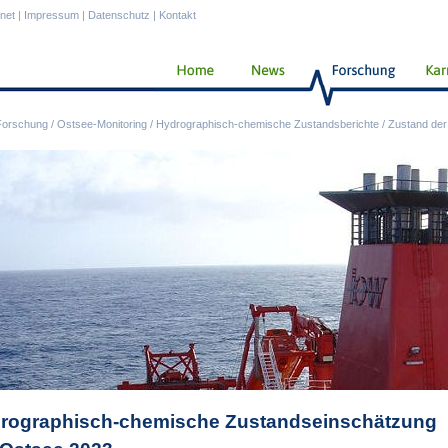
anet
|
Impressum
|
Datenschutz
|
Kontakt
Forschung
/
Ostsee-Monitoring
/
Hydrographisch-chemische Zustandsberichte
/
Zustand der
rographisch-chemische Zustandseinschätzung