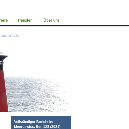
 Ostsee 2023
Vollständiger Bericht in:
Meereswiss. Ber. 128 (2024)