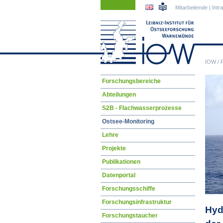
Navigation
Navigation
Mitarbeitende
|
Intr
überspringen
überspringen
IOW
/
Navigation
Forschungsbereiche
überspringen
Abteilungen
S2B - Flachwasserprozesse
Ostsee-Monitoring
Lehre
Projekte
Publikationen
Datenportal
Forschungsschiffe
Forschungsinfrastruktur
Hyd
Forschungstaucher