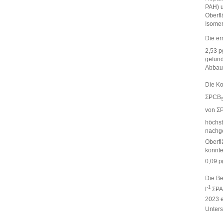
PAH) u
Oberfl
Isomer
Die er
2,53 p
gefund
Abbau
Die K
ΣPCB
von Σ
höchst
nachg
Oberfl
konnte
0,09 p
Die Be
-1
l
ΣP
2023 e
Unters