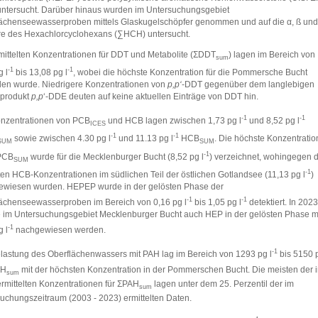
ntersucht. Darüber hinaus wurden im Untersuchungsgebiet
ächenseewasserproben mittels Glaskugelschöpfer genommen und auf die α, ß und
e des Hexachlorcyclohexans (∑HCH) untersucht.
mittelten Konzentrationen für DDT und Metabolite (ΣDDT
) lagen im Bereich von
sum
‑1
-1
g l
bis 13,08 pg l
, wobei die höchste Konzentration für die Pommersche Bucht
en wurde. Niedrigere Konzentrationen von
p,p‘
-DDT gegenüber dem langlebigen
produkt
p,p
‘-DDE deuten auf keine aktuellen Einträge von DDT hin.
-1
-1
onzentrationen von PCB
und HCB lagen zwischen 1,73 pg l
und 8,52 pg l
ICES
-1
-1
sowie zwischen 4.30 pg l
und 11.13 pg l
HCB
. Die höchste Konzentratio
SUM
SUM
-1
PCB
wurde für die Mecklenburger Bucht (8,52 pg l
) verzeichnet, wohingegen d
SUM
-1
en HCB-Konzentrationen im südlichen Teil der östlichen Gotlandsee (11,13 pg l
)
ewiesen wurden. HEPEP wurde in der gelösten Phase der
-1
-1
ächenseewasserproben im Bereich von 0,16 pg l
bis 1,05 pg l
detektiert. In 2023
 im Untersuchungsgebiet Mecklenburger Bucht auch HEP in der gelösten Phase m
-1
g l
nachgewiesen werden.
-1
lastung des Oberflächenwassers mit PAH lag im Bereich von 1293 pg l
bis 5150 
AH
mit der höchsten Konzentration in der Pommerschen Bucht. Die meisten der 
sum
rmittelten Konzentrationen für ΣPAH
lagen unter dem 25. Perzentil der im
sum
uchungszeitraum (2003 - 2023) ermittelten Daten.