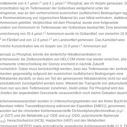
-1
-1
mittelwerte von 4.7 µmol l
und 4.1 µmol l
Phosphat, wie im Vorjahr gemessen. D
konzentration lag im Tiefenwasser der Gotlandsee weitgehend unter der
isgrenze, was an den vorherrschend euxinischen (sulfidischen) Bedingungen lag
ne Remineralisierung von organischem Material bis zum Nitrat verhindern, stattdes
Ammonium gebildet. Vergleichbar mit dem Phosphat, wurde eine fortgesetzte
lation von Ammonium im Tiefenwasser der Gotlandsee beobachtet. Eine besond
-1
nreicherung von 35.4 µmol l
Ammonium wurde im Gotlandtief, von immerhin 16.9
-1
-1
im Fårötief und von 12.8 µmol l
am Landsorttief gemessen. Das Karlsötief wies
-1
hnliche Konzentration wie im Vorjahr von 15.9 µmol l
Ammonium auf.
ensatz zu Phosphat, könnte die winterliche Nitratkonzentration im
ächenwasser die Zielkonzentration von HELCOM immer mal wieder erreichen, abe
ermanente Unterschreitung der Grenze erscheint in nächste Zukunft
scheinlich. Dabei muss berücksichtigt werden, dass das Tiefenwasser der zentral
becken gegenwärtig aufgrund der euxinischen (sulfidischen) Bedingungen eine
 Nitratsenke darstellt, so dass ein Teil der gemessenen Nitratabnahme nicht nur auf
gsreduktionen zurückgeführt werden kann. Wieweit die Transporte von akkumulier
um nun aus dem Tiefenwasser zunehmen, bleibt unklar. Für Phosphat wird das
chreiten der angestrebten Grenzwerte voraussichtlich noch mehre Dekaden dauer
ächenseewasserproben wurden in Untersuchungsgebieten von der Kieler Bucht bi
otlandsee mittels Transektbeprobung während der Expedition EMB311 genommen.
wurden auf die chlorierten Kohlenwasserstoffe Dichlordiphenyltrichlorethan (
o,p‘
-
,p‘
-DDT) und die Metabolite
p,p‘
-DDE und
p,p‘
-DDD, polychlorierte Biphenyle
), Hexachlorbenzol (HCB), Heptachlor (HEP) und den Metaboliten
CES
hlorepoxid (HEPEP) sowie polyzyklische aromatische Kohlenwasserstoffe (U.S. E