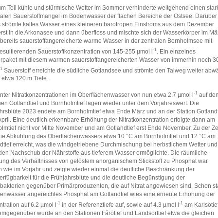
m Teil kühle und stürmische Wetter im Sommer verhinderte weitgehend einen star
alen Sauerstoffmangel im Bodenwasser der flachen Bereiche der Ostsee. Darüber
 strömte kaltes Wasser eines kleineren barotropen Einstroms aus dem Dezember
rst in die Arkonasee und dann überfloss und mischte sich der Wasserkörper im Mä
 bereits sauerstoffangereicherte warme Wasser in der zentralen Bornholmsee mit
-1
resultierenden Sauerstoffkonzentration von 145-255 µmol l
. Ein einzelnes
paket mit diesem warmen sauerstoffangereicherten Wasser von immerhin noch 3
-1
Sauerstoff erreichte die südliche Gotlandsee und strömte den Talweg weiter abwä
f etwa 120 m Tiefe.
-1
nter Nitratkonzentrationen im Oberflächenwasser von nun etwa 2.7 µmol l
auf de
nen Gotlandtief und Bornholmtief lagen wieder unter dem Vorjahreswert. Die
hrsblüte 2023 endete am Bornholmtief etwa Ende März und an der Station Gotlandt
pril. Eine deutlich erkennbare Erhöhung der Nitratkonzentration erfolgte dann am
lmtief nicht vor Mitte November und am Gotlandtief erst Ende November. Zu der Ze
die Abkühlung des Oberflächenwassers etwa 10 °C am Bornholmtief und 12 °C am
dtief erreicht, was die windgetriebene Durchmischung bei herbstlichem Wetter und
den Nachschub der Nährstoffe aus tieferem Wasser ermöglichte. Die räumliche
lung des Verhältnisses von gelöstem anorganischem Stickstoff zu Phosphat war
h wie im Vorjahr und zeigte wieder einmal die deutliche Beschränkung der
verfügbarkeit für die Frühjahrsblüte und die deutliche Begünstigung der
akterien gegenüber Primärproduzenten, die auf Nitrat angewiesen sind. Schon st
fenwasser angereichtes Phosphat am Gotlandtief wies eine erneute Erhöhung der
-1
-1
tration auf 6.2 µmol l
in der Referenztiefe auf, sowie auf 4.3 µmol l
am Karlsötie
emgegenüber wurde an den Stationen Fårötief und Landsorttief etwa die gleichen