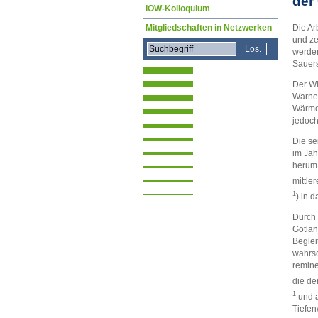
der
IOW-Kolloquium
Mitgliedschaften in Netzwerken
Die Ar
und ze
werden
Sauers
Der Wi
Warnem
Wärmes
jedoch
Die se
im Jah
herum 
mittle
1
) in 
Durch 
Gotlan
Beglei
wahrsc
remine
die de
1
und a
Tiefen