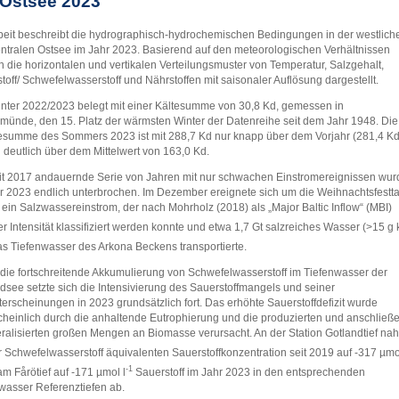
 Ostsee 2023
beit beschreibt die hydrographisch-hydrochemischen Bedingungen in der westlich
ntralen Ostsee im Jahr 2023. Basierend auf den meteorologischen Verhältnissen
 die horizontalen und vertikalen Verteilungsmuster von Temperatur, Salzgehalt,
toff/ Schwefelwasserstoff und Nährstoffen mit saisonaler Auflösung dargestellt.
nter 2022/2023 belegt mit einer Kältesumme von 30,8 Kd, gemessen in
ünde, den 15. Platz der wärmsten Winter der Datenreihe seit dem Jahr 1948. Die
umme des Sommers 2023 ist mit 288,7 Kd nur knapp über dem Vorjahr (281,4 Kd
 deutlich über dem Mittelwert von 163,0 Kd.
it 2017 andauernde Serie von Jahren mit nur schwachen Einstromereignissen wur
r 2023 endlich unterbrochen. Im Dezember ereignete sich um die Weihnachtsfestt
ein Salzwassereinstrom, der nach Mohrholz (2018) als „Major Baltic Inflow“ (MBI)
rer Intensität klassifiziert werden konnte und etwa 1,7 Gt salzreiches Wasser (>15 g 
das Tiefenwasser des Arkona Beckens transportierte.
die fortschreitende Akkumulierung von Schwefelwasserstoff im Tiefenwasser der
dsee setzte sich die Intensivierung des Sauerstoffmangels und seiner
terscheinungen in 2023 grundsätzlich fort. Das erhöhte Sauerstoffdefizit wurde
heinlich durch die anhaltende Eutrophierung und die produzierten und anschließ
ralisierten großen Mengen an Biomasse verursacht. An der Station Gotlandtief na
r Schwefelwasserstoff äquivalenten Sauerstoffkonzentration seit 2019 auf ‑317 µmol
-1
m Fårötief auf -171 µmol l
Sauerstoff im Jahr 2023 in den entsprechenden
wasser Referenztiefen ab.