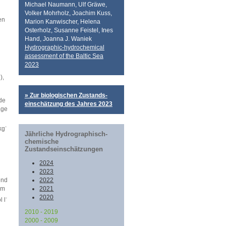
Michael Naumann, Ulf Gräwe,
Volker Mohrholz, Joachim Kuss,
en
Marion Kanwischer, Helena
Osterholz, Susanne Feistel, Ines
Hand, Joanna J. Waniek
Hydrographic-hydrochemical
assessment of the Baltic Sea
2023
),
» Zur biologischen Zustands-
de
einschätzung des Jahres 2023
age
-
kg
Jährliche Hydrographisch-
chemische
Zustandseinschätzungen
2024
2023
end
2022
hm
2021
2020
-
 l
2010 - 2019
2000 - 2009