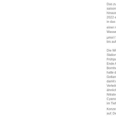
Das zu
saison
hinaus
2022 e
in das
einer 
Wasser
µmol l
bis au
Die Wi
Statio
Frühja
Ende A
Bornho
hatte 
Gotlan
damit 
Vertei
ähnlic
Nitrat
Cyanob
im Tie
Konzen
auf. D