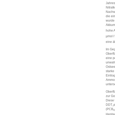
Jahres
Nitrat
Nachwe
die ei
wurde 
Akkumu
hohe A
µmol l
eine ä
Im Geg
Oberfl
eine p
unwahr
Ostsee
starke
Eintra
Ammoni
unters
Oberfl
zur G
Diese 
DDT,
p
(PCB
I
Heptac